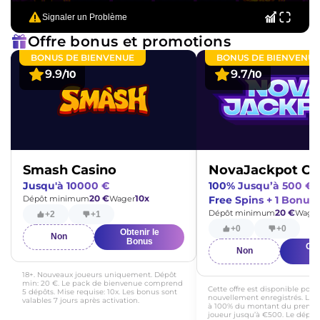
Signaler un Problème
Offre bonus et promotions
BONUS DE BIENVENUE
BONUS DE BIENVENUE
9.9
9.7
/10
/10
Smash Casino
NovaJackpot Ca
Jusqu'à 10000 €
100% Jusqu’à 500 € 
20 €
10х
Dépôt minimum
Wager
Free Spins + 1 Bonus
20 €
Dépôt minimum
Wage
+2
+1
+0
+0
Obtenir le
Non
Bonus
Obt
Non
B
18+. Nouveaux joueurs uniquement. Dépôt
min: 20 €. Le pack de bienvenue comprend
Cette offre est disponible pour 
5 dépôts. Mise requise: 10x. Les bonus sont
nouvellement enregistrés. Le 
valables 7 jours après activation.
à 100% du montant du premie
joueur jusqu’à €500. Le dép