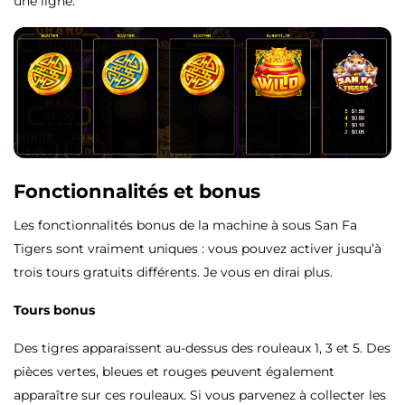
une ligne.
Fonctionnalités et bonus
Les fonctionnalités bonus de la machine à sous San Fa
Tigers sont vraiment uniques : vous pouvez activer jusqu’à
trois tours gratuits différents. Je vous en dirai plus.
Tours bonus
Des tigres apparaissent au-dessus des rouleaux 1, 3 et 5. Des
pièces vertes, bleues et rouges peuvent également
apparaître sur ces rouleaux. Si vous parvenez à collecter les