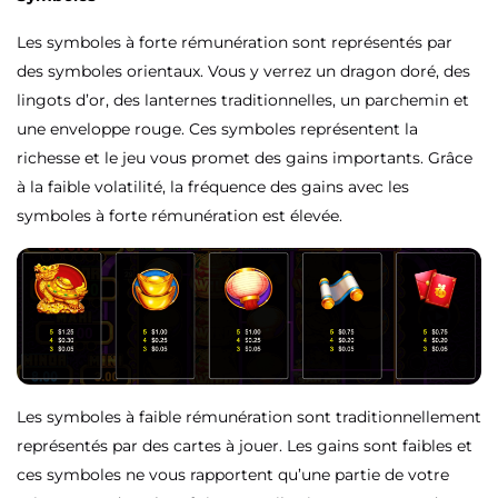
Les symboles à forte rémunération sont représentés par
des symboles orientaux. Vous y verrez un dragon doré, des
lingots d’or, des lanternes traditionnelles, un parchemin et
une enveloppe rouge. Ces symboles représentent la
richesse et le jeu vous promet des gains importants. Grâce
à la faible volatilité, la fréquence des gains avec les
symboles à forte rémunération est élevée.
Les symboles à faible rémunération sont traditionnellement
représentés par des cartes à jouer. Les gains sont faibles et
ces symboles ne vous rapportent qu’une partie de votre