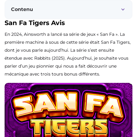
Contenu
San Fa Tigers Avis
En 2024, Ainsworth a lancé sa série de jeux « San Fa ». La
première machine à sous de cette série était San Fa Tigers,
dont je vous parle aujourd’hui. La série s’est ensuite
étendue avec Rabbits (2025). Aujourd’hui, je souhaite vous
parler d’un jeu pionnier qui nous a fait découvrir une
mécanique avec trois tours bonus différents.