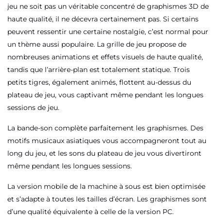
jeu ne soit pas un véritable concentré de graphismes 3D de
haute qualité, il ne décevra certainement pas. Si certains
peuvent ressentir une certaine nostalgie, c’est normal pour
un thème aussi populaire. La grille de jeu propose de
nombreuses animations et effets visuels de haute qualité,
tandis que l’arrière-plan est totalement statique. Trois
petits tigres, également animés, flottent au-dessus du
plateau de jeu, vous captivant même pendant les longues
sessions de jeu.
La bande-son complète parfaitement les graphismes. Des
motifs musicaux asiatiques vous accompagneront tout au
long du jeu, et les sons du plateau de jeu vous divertiront
même pendant les longues sessions.
La version mobile de la machine à sous est bien optimisée
et s’adapte à toutes les tailles d’écran. Les graphismes sont
d’une qualité équivalente à celle de la version PC.