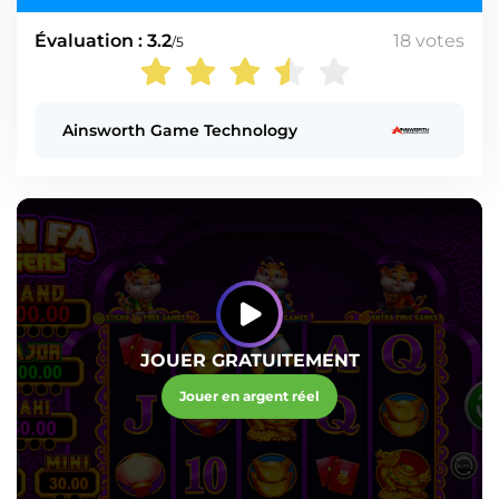
Évaluation : 3.2
18
votes
/5
Ainsworth Game Technology
JOUER GRATUITEMENT
Jouer en argent réel