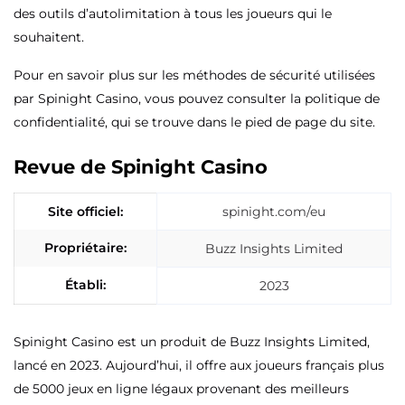
des outils d’autolimitation à tous les joueurs qui le
souhaitent.
Pour en savoir plus sur les méthodes de sécurité utilisées
par Spinight Casino, vous pouvez consulter la politique de
confidentialité, qui se trouve dans le pied de page du site.
Revue de Spinight Casino
Site officiel:
spinight.com/eu
Propriétaire:
Buzz Insights Limited
Établi:
2023
Spinight Casino est un produit de Buzz Insights Limited,
lancé en 2023. Aujourd’hui, il offre aux joueurs français plus
de 5000 jeux en ligne légaux provenant des meilleurs