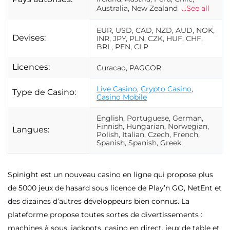
Australia, New Zealand
...See all
EUR, USD, CAD, NZD, AUD, NOK,
Devises:
INR, JPY, PLN, CZK, HUF, CHF,
BRL, PEN, CLP
Licences:
Curacao, PAGCOR
Live Casino
,
Crypto Casino
,
Type de Casino:
Casino Mobile
English, Portuguese, German,
Finnish, Hungarian, Norwegian,
Langues:
Polish, Italian, Czech, French,
Spanish, Spanish, Greek
Spinight est un nouveau casino en ligne qui propose plus
de 5000 jeux de hasard sous licence de Play’n GO, NetEnt et
des dizaines d’autres développeurs bien connus. La
plateforme propose toutes sortes de divertissements :
machines à sous, jackpots, casino en direct, jeux de table et