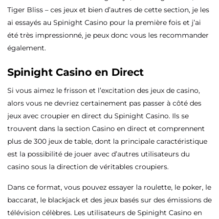
Tiger Bliss – ces jeux et bien d’autres de cette section, je les
ai essayés au Spinight Casino pour la première fois et j’ai
été très impressionné, je peux donc vous les recommander
également.
Spinight Casino en Direct
Si vous aimez le frisson et l’excitation des jeux de casino,
alors vous ne devriez certainement pas passer à côté des
jeux avec croupier en direct du Spinight Casino. Ils se
trouvent dans la section Casino en direct et comprennent
plus de 300 jeux de table, dont la principale caractéristique
est la possibilité de jouer avec d’autres utilisateurs du
casino sous la direction de véritables croupiers.
Dans ce format, vous pouvez essayer la roulette, le poker, le
baccarat, le blackjack et des jeux basés sur des émissions de
télévision célèbres. Les utilisateurs de Spinight Casino en