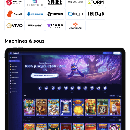
Machines à sous