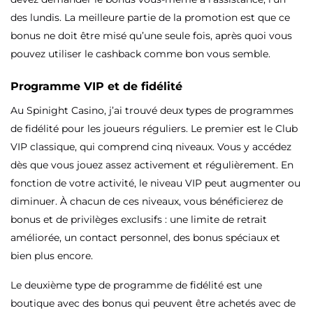
des lundis. La meilleure partie de la promotion est que ce
bonus ne doit être misé qu’une seule fois, après quoi vous
pouvez utiliser le cashback comme bon vous semble.
Programme VIP et de fidélité
Au Spinight Casino, j’ai trouvé deux types de programmes
de fidélité pour les joueurs réguliers. Le premier est le Club
VIP classique, qui comprend cinq niveaux. Vous y accédez
dès que vous jouez assez activement et régulièrement. En
fonction de votre activité, le niveau VIP peut augmenter ou
diminuer. À chacun de ces niveaux, vous bénéficierez de
bonus et de privilèges exclusifs : une limite de retrait
améliorée, un contact personnel, des bonus spéciaux et
bien plus encore.
Le deuxième type de programme de fidélité est une
boutique avec des bonus qui peuvent être achetés avec de