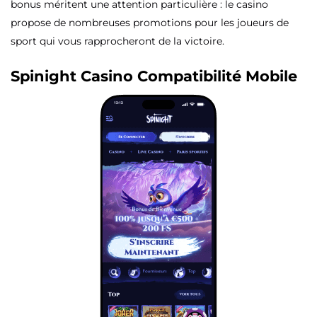
bonus méritent une attention particulière : le casino
propose de nombreuses promotions pour les joueurs de
sport qui vous rapprocheront de la victoire.
Spinight Casino Compatibilité Mobile