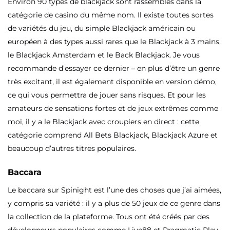
Environ 90 types de blackjack sont rassemblés dans la
catégorie de casino du même nom. Il existe toutes sortes
de variétés du jeu, du simple Blackjack américain ou
européen à des types aussi rares que le Blackjack à 3 mains,
le Blackjack Amsterdam et le Back Blackjack. Je vous
recommande d’essayer ce dernier – en plus d’être un genre
très excitant, il est également disponible en version démo,
ce qui vous permettra de jouer sans risques. Et pour les
amateurs de sensations fortes et de jeux extrêmes comme
moi, il y a le Blackjack avec croupiers en direct : cette
catégorie comprend All Bets Blackjack, Blackjack Azure et
beaucoup d’autres titres populaires.
Baccara
Le baccara sur Spinight est l’une des choses que j’ai aimées,
y compris sa variété : il y a plus de 50 jeux de ce genre dans
la collection de la plateforme. Tous ont été créés par des