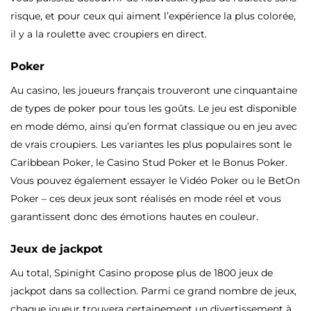
risque, et pour ceux qui aiment l’expérience la plus colorée,
il y a la roulette avec croupiers en direct.
Poker
Au casino, les joueurs français trouveront une cinquantaine
de types de poker pour tous les goûts. Le jeu est disponible
en mode démo, ainsi qu’en format classique ou en jeu avec
de vrais croupiers. Les variantes les plus populaires sont le
Caribbean Poker, le Casino Stud Poker et le Bonus Poker.
Vous pouvez également essayer le Vidéo Poker ou le BetOn
Poker – ces deux jeux sont réalisés en mode réel et vous
garantissent donc des émotions hautes en couleur.
Jeux de jackpot
Au total, Spinight Casino propose plus de 1800 jeux de
jackpot dans sa collection. Parmi ce grand nombre de jeux,
chaque joueur trouvera certainement un divertissement à