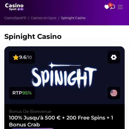
0
FREE SPINS
FRE
CasinoSpotFR
Casinos en ligne
Spinight Casino
9.6
/10
GiroPay
Jeton
Sofort
Tr
Spinight Casino
9.6
/10
Spinight Casino
S
50% Jusqu’à 700 € + 50 FS
5
-
-
Dépôt minimum
Wager
Dé
+0
+0
Non
Obtenir le Bonus
RTP
95%
18+. Cette offre est disponible chaque semaine du vendredi au dimanche.
18+
Une demande de retrait avant de réclamer le bonus ou après son
en
Bonus De Bienvenue
activation annulera l’éligibilité au bonus.
de 
Jeton
Neteller
Skrill
Rapid 
100% Jusqu'à 500 € + 200 Free Spins + 1
le
cha
Bonus Crab