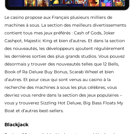
Le casino propose aux Français plusieurs milliers de
machines à sous. La section des meilleurs divertissements
contient tous mes jeux préférés : Cash of Gods, Joker
Cashpot, Majestic King et bien d’autres. Et dans la section
des nouveautés, les développeurs ajoutent régulièrement
les dernières sorties des plus grands studios. Vous pouvez
désormais y trouver des nouveautés telles que 12 Bells,
Book of Ra Deluxe Buy Bonus, Scarab Wheel et bien
d’autres. Et pour ceux qui sont venus au casino à la
recherche des machines à sous les plus célèbres, vous
devriez vous rendre dans la section des jeux populaires –
vous y trouverez Sizzling Hot Deluxe, Big Bass Floats My
Boat et d’autres best-sellers.
Blackjack