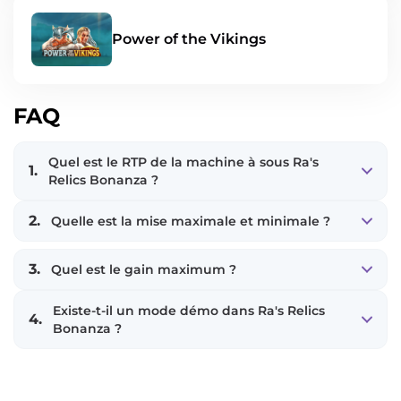
Power of the Vikings
FAQ
Quel est le RTP de la machine à sous Ra's
1.
Relics Bonanza ?
2.
Quelle est la mise maximale et minimale ?
3.
Quel est le gain maximum ?
Existe-t-il un mode démo dans Ra's Relics
4.
Bonanza ?