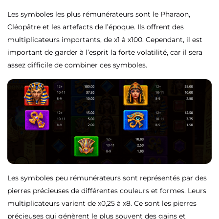
Les symboles les plus rémunérateurs sont le Pharaon,
Cléopâtre et les artefacts de l’époque. Ils offrent des
multiplicateurs importants, de x1 à x100. Cependant, il est
important de garder à l’esprit la forte volatilité, car il sera
assez difficile de combiner ces symboles.
Les symboles peu rémunérateurs sont représentés par des
pierres précieuses de différentes couleurs et formes. Leurs
multiplicateurs varient de x0,25 à x8. Ce sont les pierres
précieuses qui génèrent le plus souvent des gains et