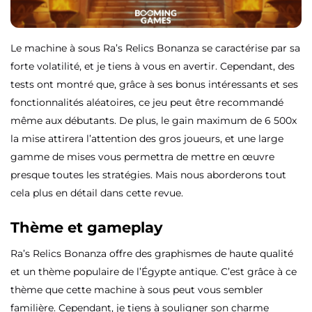
Le machine à sous Ra’s Relics Bonanza se caractérise par sa
forte volatilité, et je tiens à vous en avertir. Cependant, des
tests ont montré que, grâce à ses bonus intéressants et ses
fonctionnalités aléatoires, ce jeu peut être recommandé
même aux débutants. De plus, le gain maximum de 6 500x
la mise attirera l’attention des gros joueurs, et une large
gamme de mises vous permettra de mettre en œuvre
presque toutes les stratégies. Mais nous aborderons tout
cela plus en détail dans cette revue.
Thème et gameplay
Ra’s Relics Bonanza offre des graphismes de haute qualité
et un thème populaire de l’Égypte antique. C’est grâce à ce
thème que cette machine à sous peut vous sembler
familière. Cependant, je tiens à souligner son charme