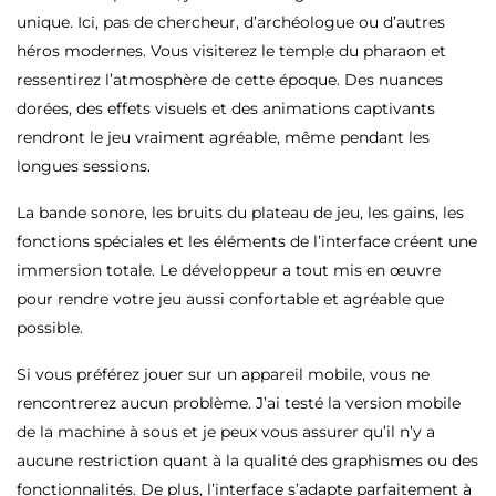
unique. Ici, pas de chercheur, d’archéologue ou d’autres
héros modernes. Vous visiterez le temple du pharaon et
ressentirez l’atmosphère de cette époque. Des nuances
dorées, des effets visuels et des animations captivants
rendront le jeu vraiment agréable, même pendant les
longues sessions.
La bande sonore, les bruits du plateau de jeu, les gains, les
fonctions spéciales et les éléments de l’interface créent une
immersion totale. Le développeur a tout mis en œuvre
pour rendre votre jeu aussi confortable et agréable que
possible.
Si vous préférez jouer sur un appareil mobile, vous ne
rencontrerez aucun problème. J’ai testé la version mobile
de la machine à sous et je peux vous assurer qu’il n’y a
aucune restriction quant à la qualité des graphismes ou des
fonctionnalités. De plus, l’interface s’adapte parfaitement à