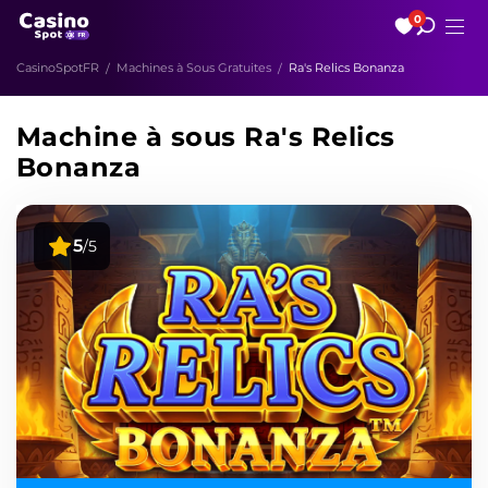
0
CasinoSpotFR
Machines à Sous Gratuites
Ra's Relics Bonanza
Machine à sous Ra's Relics
Bonanza
5
/5