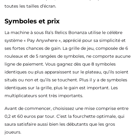
toutes les tailles d’écran.
Symboles et prix
La machine à sous Ra’s Relics Bonanza utilise le célèbre
système « Pay Anywhere », apprécié pour sa simplicité et
ses fortes chances de gain. La grille de jeu, composée de 6
rouleaux et de 5 rangées de symboles, ne comporte aucune
ligne de paiement. Vous gagnez dès que 8 symboles
identiques ou plus apparaissent sur le plateau, qu’ils soient
situés ou non et qu’ils se touchent. Plus il y a de symboles
identiques sur la grille, plus le gain est important. Les
multiplicateurs sont très importants.
Avant de commencer, choisissez une mise comprise entre
0,2 et 60 euros par tour. C’est la fourchette optimale, qui
saura satisfaire aussi bien les débutants que les gros
joueurs.