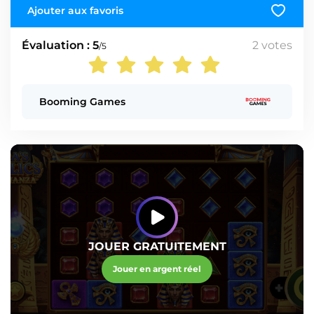
Ajouter aux favoris
Évaluation : 5
2
votes
/5
Booming Games
JOUER GRATUITEMENT
Jouer en argent réel