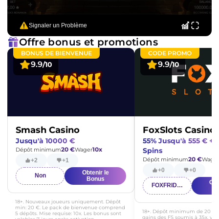
Signaler un Problème
Offre bonus et promotions
BONUS DE BIENVENUE
CODE PROMO
9.9
9.9
/10
/10
Smash Casino
FoxSlots Casino
Jusqu'à 10000 €
55% Jusqu'à 555 € + 
20 €
10х
Dépôt minimum
Wager
Spins
20 €
Dépôt minimum
Wage
+2
+1
+0
+0
Obtenir le
Non
Bonus
Obt
FOXFRIDAY
B
18+. Nouveaux joueurs uniquement. Dépôt
min: 20 €. Le pack de bienvenue comprend
18+. Dépôt minimum de 20 €, 
5 dépôts. Mise requise: 10x. Les bonus sont
gains des FS soumis à 35x, valid