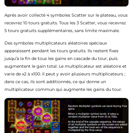
Après avoir collecté 4 symboles Scatter sur le plateau, vous
recevrez 10 tours gratuits. Tous les 3 Scatter, vous recevrez
5 tours gratuits supplémentaires, sans limite maximale.
Des symboles multiplicateurs aléatoires spéciaux
apparaissent pendant les tours gratuits. Ils restent fixes
jusqu’à la fin de tous les gains en cascade du tour, puis
augmentent le gain total. Le multiplicateur est aléatoire et
varie de x2 à x100. Il peut y avoir plusieurs multiplicateurs ;
dans ce cas, ils sont additionnés, ce qui donne un
multiplicateur commun qui augmente les gains du tour.