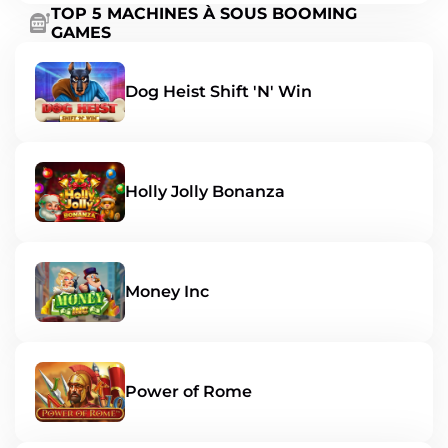
TOP 5 MACHINES À SOUS BOOMING
GAMES
Dog Heist Shift 'N' Win
Holly Jolly Bonanza
Money Inc
Power of Rome