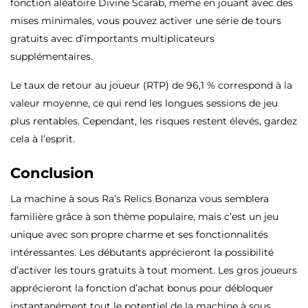
fonction aléatoire Divine Scarab, même en jouant avec des
mises minimales, vous pouvez activer une série de tours
gratuits avec d’importants multiplicateurs
supplémentaires.
Le taux de retour au joueur (RTP) de 96,1 % correspond à la
valeur moyenne, ce qui rend les longues sessions de jeu
plus rentables. Cependant, les risques restent élevés, gardez
cela à l’esprit.
Conclusion
La machine à sous Ra’s Relics Bonanza vous semblera
familière grâce à son thème populaire, mais c’est un jeu
unique avec son propre charme et ses fonctionnalités
intéressantes. Les débutants apprécieront la possibilité
d’activer les tours gratuits à tout moment. Les gros joueurs
apprécieront la fonction d’achat bonus pour débloquer
instantanément tout le potentiel de la machine à sous.