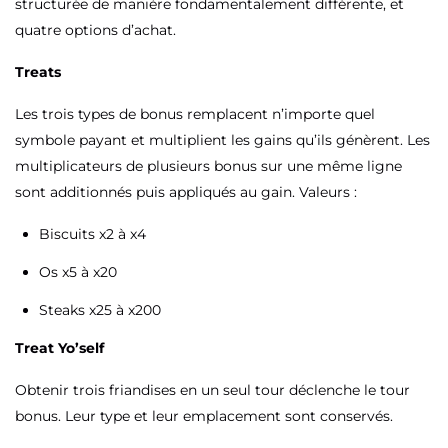
structurée de manière fondamentalement différente, et
quatre options d’achat.
Treats
Les trois types de bonus remplacent n’importe quel
symbole payant et multiplient les gains qu’ils génèrent. Les
multiplicateurs de plusieurs bonus sur une même ligne
sont additionnés puis appliqués au gain. Valeurs :
Biscuits x2 à x4
Os x5 à x20
Steaks x25 à x200
Treat Yo’self
Obtenir trois friandises en un seul tour déclenche le tour
bonus. Leur type et leur emplacement sont conservés.