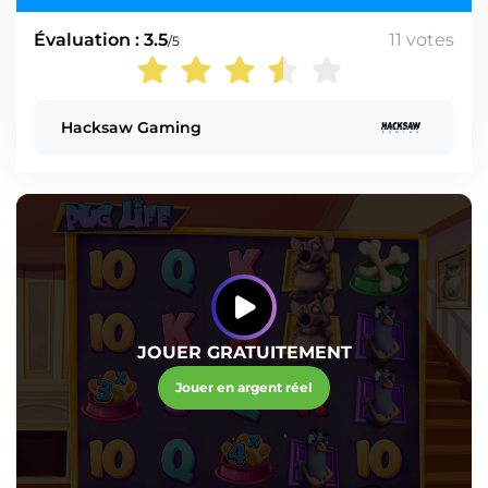
Évaluation : 3.5
11
votes
/5
Hacksaw Gaming
JOUER GRATUITEMENT
Jouer en argent réel