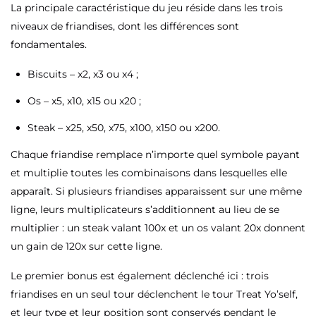
La principale caractéristique du jeu réside dans les trois
niveaux de friandises, dont les différences sont
fondamentales.
Biscuits – x2, x3 ou x4 ;
Os – x5, x10, x15 ou x20 ;
Steak – x25, x50, x75, x100, x150 ou x200.
Chaque friandise remplace n’importe quel symbole payant
et multiplie toutes les combinaisons dans lesquelles elle
apparaît. Si plusieurs friandises apparaissent sur une même
ligne, leurs multiplicateurs s’additionnent au lieu de se
multiplier : un steak valant 100x et un os valant 20x donnent
un gain de 120x sur cette ligne.
Le premier bonus est également déclenché ici : trois
friandises en un seul tour déclenchent le tour Treat Yo’self,
et leur type et leur position sont conservés pendant le