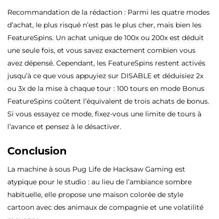
Recommandation de la rédaction : Parmi les quatre modes
d’achat, le plus risqué n’est pas le plus cher, mais bien les
FeatureSpins. Un achat unique de 100x ou 200x est déduit
une seule fois, et vous savez exactement combien vous
avez dépensé. Cependant, les FeatureSpins restent activés
jusqu’à ce que vous appuyiez sur DISABLE et déduisiez 2x
ou 3x de la mise à chaque tour : 100 tours en mode Bonus
FeatureSpins coûtent l’équivalent de trois achats de bonus.
Si vous essayez ce mode, fixez-vous une limite de tours à
l’avance et pensez à le désactiver.
Conclusion
La machine à sous Pug Life de Hacksaw Gaming est
atypique pour le studio : au lieu de l’ambiance sombre
habituelle, elle propose une maison colorée de style
cartoon avec des animaux de compagnie et une volatilité