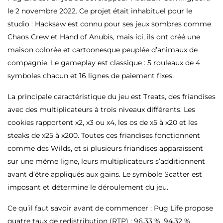
le 2 novembre 2022. Ce projet était inhabituel pour le
studio : Hacksaw est connu pour ses jeux sombres comme
Chaos Crew et Hand of Anubis, mais ici, ils ont créé une
maison colorée et cartoonesque peuplée d’animaux de
compagnie. Le gameplay est classique : 5 rouleaux de 4
symboles chacun et 16 lignes de paiement fixes.
La principale caractéristique du jeu est Treats, des friandises
avec des multiplicateurs à trois niveaux différents. Les
cookies rapportent x2, x3 ou x4, les os de x5 à x20 et les
steaks de x25 à x200. Toutes ces friandises fonctionnent
comme des Wilds, et si plusieurs friandises apparaissent
sur une même ligne, leurs multiplicateurs s’additionnent
avant d’être appliqués aux gains. Le symbole Scatter est
imposant et détermine le déroulement du jeu.
Ce qu’il faut savoir avant de commencer : Pug Life propose
quatre taux de redistribution (RTP) : 96,33 %, 94,32 %,