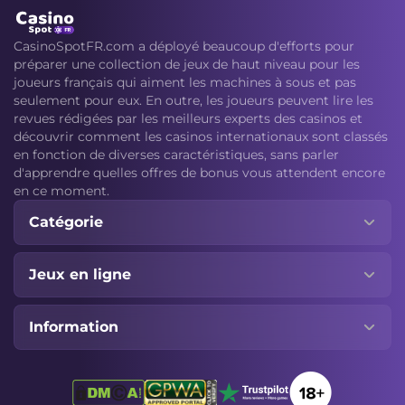
CasinoSpotFR.com a déployé beaucoup d'efforts pour
préparer une collection de jeux de haut niveau pour les
joueurs français qui aiment les machines à sous et pas
seulement pour eux. En outre, les joueurs peuvent lire les
revues rédigées par les meilleurs experts des casinos et
découvrir comment les casinos internationaux sont classés
en fonction de diverses caractéristiques, sans parler
d'apprendre quelles offres de bonus vous attendent encore
en ce moment.
Catégorie
Jeux en ligne
Information