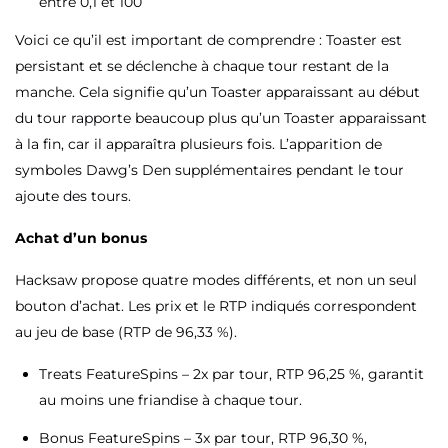
entre 0,1 et 100
Voici ce qu’il est important de comprendre : Toaster est
persistant et se déclenche à chaque tour restant de la
manche. Cela signifie qu’un Toaster apparaissant au début
du tour rapporte beaucoup plus qu’un Toaster apparaissant
à la fin, car il apparaîtra plusieurs fois. L’apparition de
symboles Dawg’s Den supplémentaires pendant le tour
ajoute des tours.
Achat d’un bonus
Hacksaw propose quatre modes différents, et non un seul
bouton d’achat. Les prix et le RTP indiqués correspondent
au jeu de base (RTP de 96,33 %).
Treats FeatureSpins – 2x par tour, RTP 96,25 %, garantit
au moins une friandise à chaque tour.
Bonus FeatureSpins – 3x par tour, RTP 96,30 %,