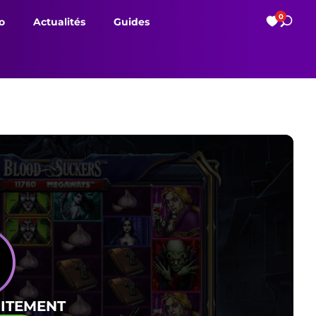
0
o
Actualités
Guides
ITEMENT