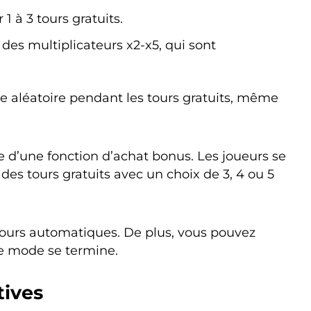
1 à 3 tours gratuits.
des multiplicateurs x2-x5, qui sont
 aléatoire pendant les tours gratuits, même
d’une fonction d’achat bonus. Les joueurs se
des tours gratuits avec un choix de 3, 4 ou 5
tours automatiques. De plus, vous pouvez
le mode se termine.
tives