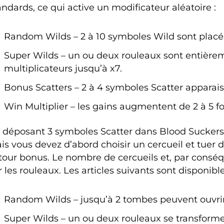
andards, ce qui active un modificateur aléatoire :
Random Wilds – 2 à 10 symboles Wild sont placés
Super Wilds – un ou deux rouleaux sont entière
multiplicateurs jusqu’à x7.
Bonus Scatters – 2 à 4 symboles Scatter apparais
Win Multiplier – les gains augmentent de 2 à 5 fo
 déposant 3 symboles Scatter dans Blood Suckers
is vous devez d’abord choisir un cercueil et tuer 
 tour bonus. Le nombre de cercueils et, par cons
r les rouleaux. Les articles suivants sont disponible
Random Wilds – jusqu’à 2 tombes peuvent ouvrir 
Super Wilds – un ou deux rouleaux se transform