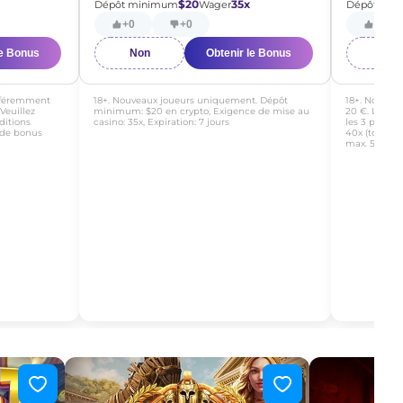
$20
35x
Dépôt minimum
Wager
Dépôt mi
+0
+0
+1
le Bonus
Non
Obtenir le Bonus
Non
ifféremment
18+. Nouveaux joueurs uniquement. Dépôt
18+. Nouvea
Veuillez
minimum: $20 en crypto, Exigence de mise au
20 €. Le pac
ditions
casino: 35x, Expiration: 7 jours
les 3 premie
s de bonus
40x (tours gr
max. 5 €.