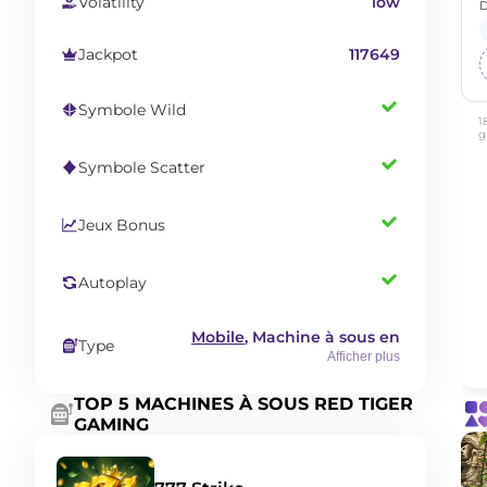
Volatility
low
Jackpot
117649
Symbole Wild
1
g
Symbole Scatter
Jeux Bonus
Autoplay
Mobile
, Machine à sous en
Type
ligne argent réel
Afficher plus
TOP 5 MACHINES À SOUS RED TIGER
GAMING