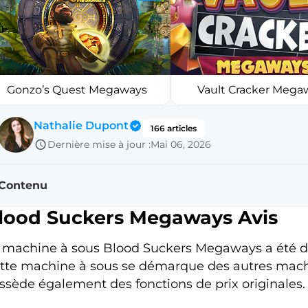
Gonzo’s Quest Megaways
Vault Cracker Mega
Nathalie Dupont
166 articles
Dernière mise à jour :
Mai 06, 2026
Contenu
lood Suckers Megaways Avis
 machine à sous Blood Suckers Megaways a été d
tte machine à sous se démarque des autres machin
ssède également des fonctions de prix originales.