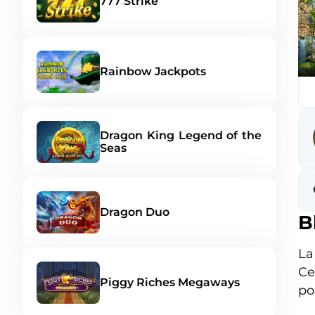
777 Strike
Rainbow Jackpots
Dragon King Legend of the
Seas
Dragon Duo
B
La
Ce
Piggy Riches Megaways
po