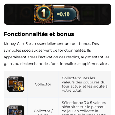
Fonctionnalités et bonus
Money Cart 3 est essentiellement un tour bonus. Des
symboles spéciaux servent de fonctionnalités. Ils
apparaissent après l’activation des respins, augmentant les
gains ou déclenchant des fonctionnalités supplémentaires.
Collecte toutes les
valeurs des coupures du
Collector
tour actuel et les ajoute à
votre total.
Sélectionne 3 à 5 valeurs
aléatoires sur le plateau
Collector /
de jeu, en collecte la