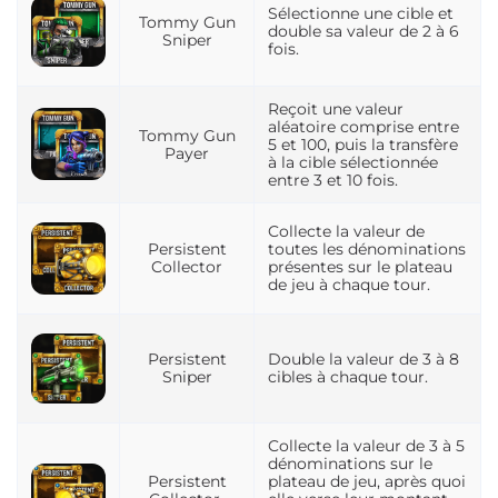
Sélectionne une cible et
Tommy Gun
double sa valeur de 2 à 6
Sniper
fois.
Reçoit une valeur
aléatoire comprise entre
Tommy Gun
5 et 100, puis la transfère
Payer
à la cible sélectionnée
entre 3 et 10 fois.
Collecte la valeur de
Persistent
toutes les dénominations
Collector
présentes sur le plateau
de jeu à chaque tour.
Persistent
Double la valeur de 3 à 8
Sniper
cibles à chaque tour.
Collecte la valeur de 3 à 5
dénominations sur le
Persistent
plateau de jeu, après quoi