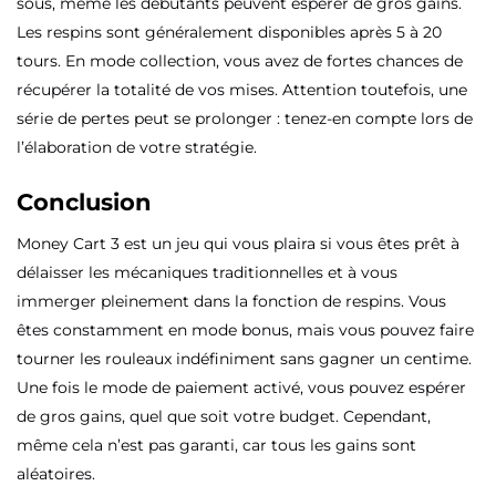
sous, même les débutants peuvent espérer de gros gains.
Les respins sont généralement disponibles après 5 à 20
tours. En mode collection, vous avez de fortes chances de
récupérer la totalité de vos mises. Attention toutefois, une
série de pertes peut se prolonger : tenez-en compte lors de
l’élaboration de votre stratégie.
Conclusion
Money Cart 3 est un jeu qui vous plaira si vous êtes prêt à
délaisser les mécaniques traditionnelles et à vous
immerger pleinement dans la fonction de respins. Vous
êtes constamment en mode bonus, mais vous pouvez faire
tourner les rouleaux indéfiniment sans gagner un centime.
Une fois le mode de paiement activé, vous pouvez espérer
de gros gains, quel que soit votre budget. Cependant,
même cela n’est pas garanti, car tous les gains sont
aléatoires.