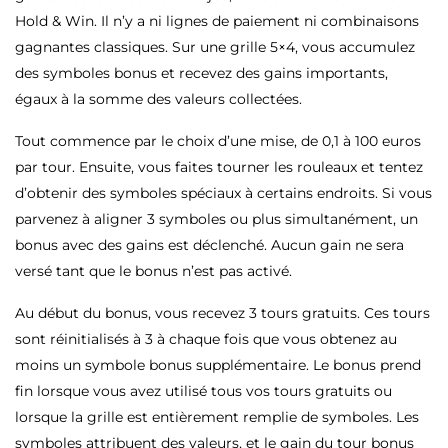
Hold & Win. Il n’y a ni lignes de paiement ni combinaisons
gagnantes classiques. Sur une grille 5×4, vous accumulez
des symboles bonus et recevez des gains importants,
égaux à la somme des valeurs collectées.
Tout commence par le choix d’une mise, de 0,1 à 100 euros
par tour. Ensuite, vous faites tourner les rouleaux et tentez
d’obtenir des symboles spéciaux à certains endroits. Si vous
parvenez à aligner 3 symboles ou plus simultanément, un
bonus avec des gains est déclenché. Aucun gain ne sera
versé tant que le bonus n’est pas activé.
Au début du bonus, vous recevez 3 tours gratuits. Ces tours
sont réinitialisés à 3 à chaque fois que vous obtenez au
moins un symbole bonus supplémentaire. Le bonus prend
fin lorsque vous avez utilisé tous vos tours gratuits ou
lorsque la grille est entièrement remplie de symboles. Les
symboles attribuent des valeurs, et le gain du tour bonus