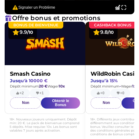
Signaler un Problème
Offre bonus et promotions
BONUS DE BIENVENUE
CASHBACK BONUS
9.9
9.8
/10
/10
Smash Casino
WildRobin Casin
Jusqu'à 10000 €
Jusqu’à 15%
20 €
10х
-
1x
Dépôt minimum
Wager
Dépôt minimum
Wager
+2
+1
+0
+0
Obtenir le
Obt
Non
Non
Bonus
B
18+. Nouveaux joueurs uniquement. Dépôt
18+. Différents jeux contribuen
min: 20 €. Le pack de bienvenue comprend
différemment aux conditions 
5 dépôts. Mise requise: 10x. Les bonus sont
bonus. Veuillez consulter le p
valables 7 jours après activation.
des conditions générales pour 
conditions de bonus complète