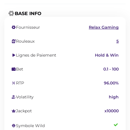
BASE INFO
Fournisseur
Relax Gaming
Rouleaux
5
Lignes de Paiement
Hold & Win
Bet
0.1 - 100
RTP
96.00%
Volatility
high
Jackpot
x10000
Symbole Wild