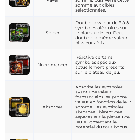
Payer
somme, puis verse cette
somme aux cibles
sélectionnées.
Double la valeur de 3 à 8
symboles aléatoires sur
Sniper
le plateau de jeu. Peut
doubler la même valeur
plusieurs fois.
Réactive certains
symboles spéciaux
Necromancer
actuellement présents
sur le plateau de jeu.
Absorbe les symboles
ayant une valeur,
formant ainsi sa propre
valeur en fonction de leur
Absorber
somme. Les symboles
absorbés libèrent des
espaces sur le plateau de
jeu, augmentant le
potentiel du tour bonus.