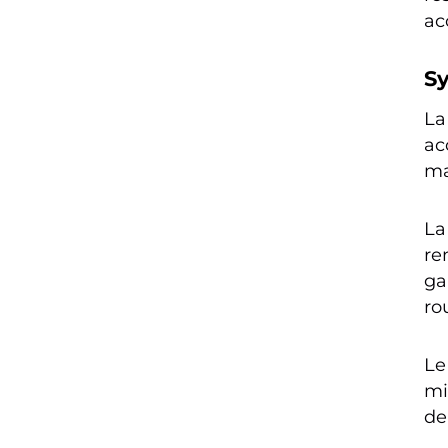
ac
Sy
La
ac
ma
La
re
ga
ro
Le
mi
de