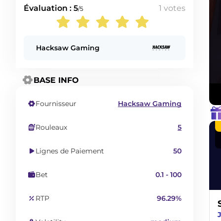
Évaluation : 5
1
votes
/5
Hacksaw Gaming
BASE INFO
Fournisseur
Hacksaw Gaming
Rouleaux
5
Lignes de Paiement
50
Bet
0.1 - 100
RTP
96.29%