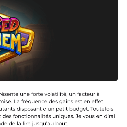
sente une forte volatilité, un facteur à
mise. La fréquence des gains est en effet
butants disposant d’un petit budget. Toutefois,
des fonctionnalités uniques. Je vous en dirai
de de la lire jusqu’au bout.