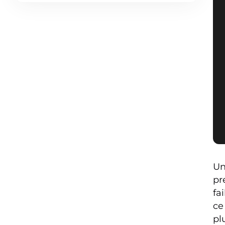
Un
pr
fa
ce
pl