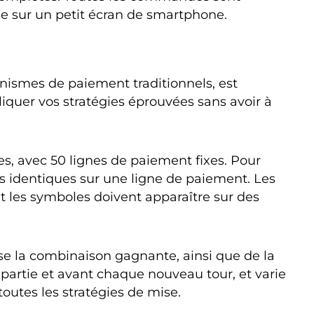
e sur un petit écran de smartphone.
smes de paiement traditionnels, est
quer vos stratégies éprouvées sans avoir à
es, avec 50 lignes de paiement fixes. Pour
s identiques sur une ligne de paiement. Les
 les symboles doivent apparaître sur des
 la combinaison gagnante, ainsi que de la
partie et avant chaque nouveau tour, et varie
outes les stratégies de mise.