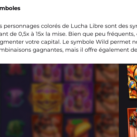
mboles
s personnages colorés de Lucha Libre sont des symb
lant de 0,5x à 15x la mise. Bien que peu fréquent
gmenter votre capital. Le symbole Wild permet 
mbinaisons gagnantes, mais il offre également des 