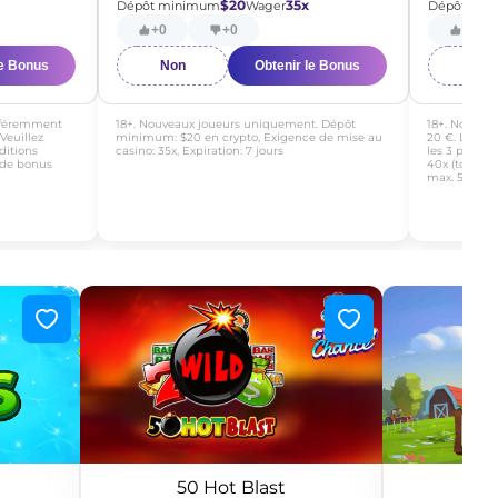
$20
35x
Dépôt minimum
Wager
Dépôt mi
+0
+0
+1
le Bonus
Non
Obtenir le Bonus
Non
ifféremment
18+. Nouveaux joueurs uniquement. Dépôt
18+. Nouvea
Veuillez
minimum: $20 en crypto, Exigence de mise au
20 €. Le pac
ditions
casino: 35x, Expiration: 7 jours
les 3 premie
s de bonus
40x (tours gr
max. 5 €.
50 Hot Blast
F