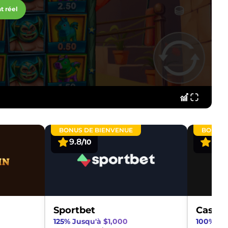
t réel
BONUS DE BIENVENUE
BONUS 
9.8
9.8
/10
/
Sportbet
Casin
125% Jusqu'à $1,000
100% Ju