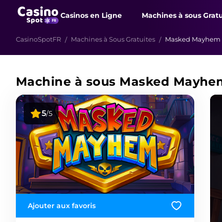
Casinos en Ligne
Machines à sous Gratu
CasinoSpotFR
Machines à Sous Gratuites
Masked Mayhem
Machine à sous Masked Mayhe
5
/5
Ajouter aux favoris