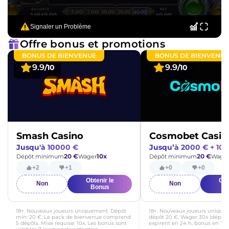
Signaler un Problème
Offre bonus et promotions
BONUS DE BIENVENUE
BONUS DE BIENVENUE
9.9
9.9
/10
/10
Smash Casino
Cosmobet Casin
Jusqu'à 10000 €
Jusqu’à 2000 € + 10
20 €
10х
20 €
Dépôt minimum
Wager
Dépôt minimum
Wage
+2
+1
+0
+0
Obtenir le
Obt
Non
Non
Bonus
B
18+. Nouveaux joueurs uniquement. Dépôt
18+. Nouveaux joueurs unique
min: 20 €. Le pack de bienvenue comprend
dépôt 20 €. Wager 30x (dépôt 
5 dépôts. Mise requise: 10x. Les bonus sont
expirent en 24 h, bonus en 7 j.