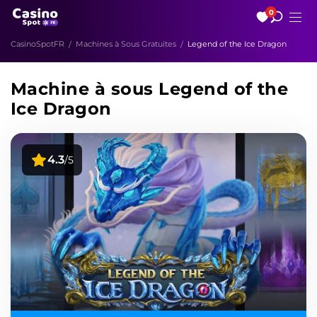
0
CasinoSpotFR
Machines à Sous Gratuites
Legend of the Ice Dragon
Machine à sous Legend of the
Ice Dragon
4.3
/5