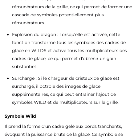
rémunérateurs de la grille, ce qui permet de former une
cascade de symboles potentiellement plus
rémunérateurs.
Explosion du dragon : Lorsqu’elle est activée, cette
fonction transforme tous les symboles des cadres de
glace en WILDS et active tous les multiplicateurs des
cadres de glace, ce qui permet d’obtenir un gain
substantiel.
Surcharge : Si le chargeur de cristaux de glace est
surchargé, il octroie des images de glace
supplémentaires, ce qui peut entraîner l’ajout de
symboles WILD et de multiplicateurs sur la grille.
Symbole Wild
Il prend la forme d’un cadre gelé aux bords tranchants,
évoquant la puissance brute de la glace. Ce symbole se