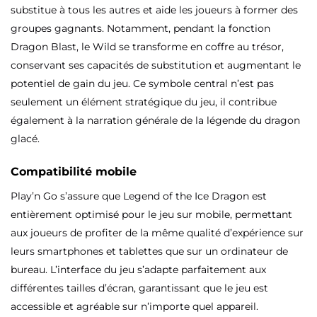
substitue à tous les autres et aide les joueurs à former des
groupes gagnants. Notamment, pendant la fonction
Dragon Blast, le Wild se transforme en coffre au trésor,
conservant ses capacités de substitution et augmentant le
potentiel de gain du jeu. Ce symbole central n’est pas
seulement un élément stratégique du jeu, il contribue
également à la narration générale de la légende du dragon
glacé.
Compatibilité mobile
Play’n Go s’assure que Legend of the Ice Dragon est
entièrement optimisé pour le jeu sur mobile, permettant
aux joueurs de profiter de la même qualité d’expérience sur
leurs smartphones et tablettes que sur un ordinateur de
bureau. L’interface du jeu s’adapte parfaitement aux
différentes tailles d’écran, garantissant que le jeu est
accessible et agréable sur n’importe quel appareil.