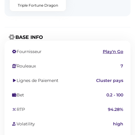
Triple Fortune Dragon
BASE INFO
Fournisseur
Play'n Go
Rouleaux
7
Lignes de Paiement
Cluster pays
Bet
0.2 - 100
RTP
94.28%
Volatility
high