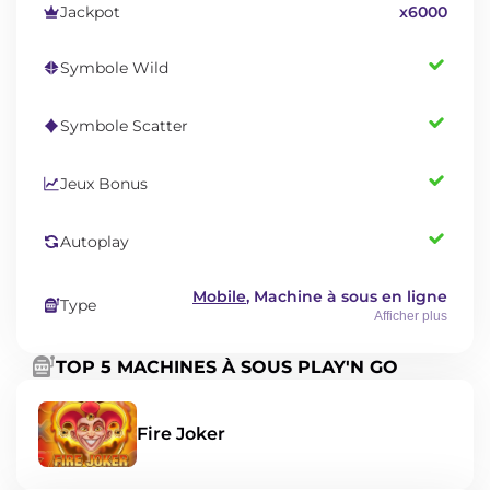
Jackpot
x6000
Symbole Wild
Symbole Scatter
Jeux Bonus
Autoplay
Mobile
, Machine à sous en ligne
Type
argent réel,
Nouvelles
Afficher plus
TOP 5 MACHINES À SOUS PLAY'N GO
Fire Joker