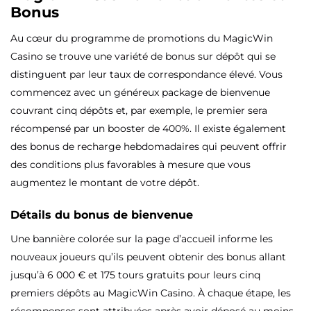
Bonus
Au cœur du programme de promotions du MagicWin
Casino se trouve une variété de bonus sur dépôt qui se
distinguent par leur taux de correspondance élevé. Vous
commencez avec un généreux package de bienvenue
couvrant cinq dépôts et, par exemple, le premier sera
récompensé par un booster de 400%. Il existe également
des bonus de recharge hebdomadaires qui peuvent offrir
des conditions plus favorables à mesure que vous
augmentez le montant de votre dépôt.
Détails du bonus de bienvenue
Une bannière colorée sur la page d’accueil informe les
nouveaux joueurs qu’ils peuvent obtenir des bonus allant
jusqu’à 6 000 € et 175 tours gratuits pour leurs cinq
premiers dépôts au MagicWin Casino. À chaque étape, les