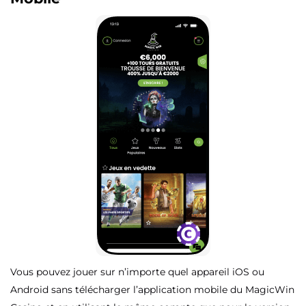
Vous pouvez jouer sur n’importe quel appareil iOS ou
Android sans télécharger l’application mobile du MagicWin