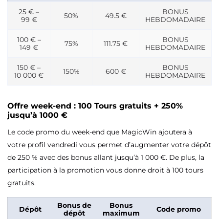
25 € –
BONUS
50%
49.5 €
99 €
HEBDOMADAIRE
100 € –
BONUS
75%
111.75 €
149 €
HEBDOMADAIRE
150 € –
BONUS
150%
600 €
10 000 €
HEBDOMADAIRE
Offre week-end : 100 Tours gratuits + 250%
jusqu’à 1000 €
Le code promo du week-end que MagicWin ajoutera à
votre profil vendredi vous permet d’augmenter votre dépôt
de 250 % avec des bonus allant jusqu’à 1 000 €. De plus, la
participation à la promotion vous donne droit à 100 tours
gratuits.
Bonus de
Bonus
Dépôt
Code promo
dépôt
maximum