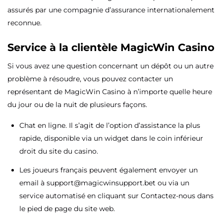
assurés par une compagnie d’assurance internationalement
reconnue.
Service à la clientèle MagicWin Casino
Si vous avez une question concernant un dépôt ou un autre
problème à résoudre, vous pouvez contacter un
représentant de MagicWin Casino à n’importe quelle heure
du jour ou de la nuit de plusieurs façons.
Chat en ligne. Il s’agit de l’option d’assistance la plus
rapide, disponible via un widget dans le coin inférieur
droit du site du casino.
Les joueurs français peuvent également envoyer un
email à support@magicwinsupport.bet ou via un
service automatisé en cliquant sur Contactez-nous dans
le pied de page du site web.