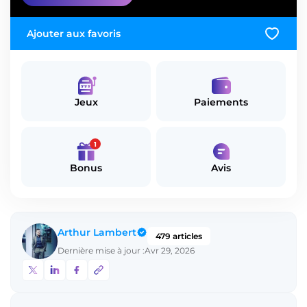
Ajouter aux favoris
Jeux
Paiements
1
Bonus
Avis
Arthur Lambert
479 articles
Dernière mise à jour :
Avr 29, 2026