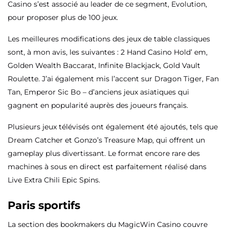
Casino s’est associé au leader de ce segment, Evolution,
pour proposer plus de 100 jeux.
Les meilleures modifications des jeux de table classiques
sont, à mon avis, les suivantes : 2 Hand Casino Hold’ em,
Golden Wealth Baccarat, Infinite Blackjack, Gold Vault
Roulette. J’ai également mis l’accent sur Dragon Tiger, Fan
Tan, Emperor Sic Bo – d’anciens jeux asiatiques qui
gagnent en popularité auprès des joueurs français.
Plusieurs jeux télévisés ont également été ajoutés, tels que
Dream Catcher et Gonzo’s Treasure Map, qui offrent un
gameplay plus divertissant. Le format encore rare des
machines à sous en direct est parfaitement réalisé dans
Live Extra Chili Epic Spins.
Paris sportifs
La section des bookmakers du MagicWin Casino couvre