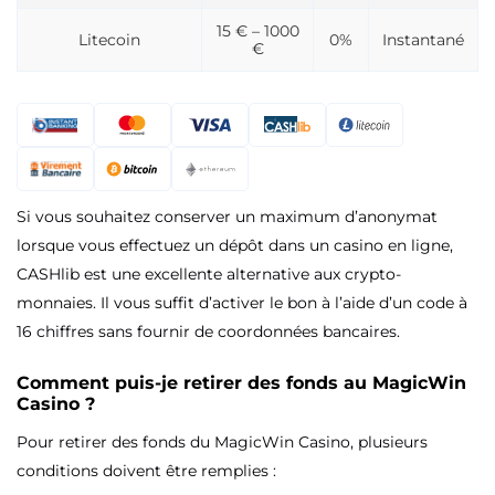
15 € – 1000
Litecoin
0%
Instantané
€
Si vous souhaitez conserver un maximum d’anonymat
lorsque vous effectuez un dépôt dans un casino en ligne,
CASHlib est une excellente alternative aux crypto-
monnaies. Il vous suffit d’activer le bon à l’aide d’un code à
16 chiffres sans fournir de coordonnées bancaires.
Comment puis-je retirer des fonds au MagicWin
Casino ?
Pour retirer des fonds du MagicWin Casino, plusieurs
conditions doivent être remplies :