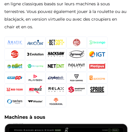
en ligne classiques basés sur leurs machines à sous
terrestres. Vous pouvez également jouer à la roulette ou au
blackjack, en version virtuelle ou avec des croupiers en
chair et en os.
Machines à sous