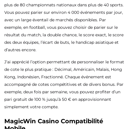
plus de 80 championnats nationaux dans plus de 40 sports.
Vous pouvez parier sur environ 4 000 événements par jour,
avec un large éventail de marchés disponibles. Par
exemple, en football, vous pouvez choisir de parier sur le
résultat du match, la double chance, le score exact, le score
des deux équipes, l’écart de buts, le handicap asiatique et
d’autres encore.
J’ai apprécié l’option permettant de personnaliser le format
de cote le plus pratique : Décimal, Américain, Malais, Hong
Kong, Indonésien, Fractionné. Chaque événement est
accompagné de cotes compétitives et de divers bonus. Par
exemple, deux fois par semaine, vous pouvez profiter d’un
pari gratuit de 100 % jusqu’à 50 € en approvisionnant
simplement votre compte.
MagicWin Casino Compatibilité
Mobile