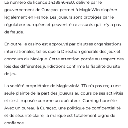
Le numéro de licence 34389464EU, délivré par le
gouvernement de Curaçao, permet à MagicWin d’opérer
légalement en France. Les joueurs sont protégés par le
régulateur européen et peuvent être assurés qu’il n’y a pas
de fraude.
En outre, le casino est approuvé par d’autres organisations
internationales, telles que la Direction générale des jeux et
concours du Mexique. Cette attention portée au respect des
lois des différentes juridictions confirme la fiabilité du site
de jeu.
La société propriétaire de MagicwinMLTD n’a pas reçu une
seule plainte de la part des joueurs au cours de ses activités
et s’est imposée comme un opérateur iGaming honnête.
Avec un bureau à Curaçao, une politique de confidentialité
et de sécurité claire, la marque est totalement digne de
confiance.