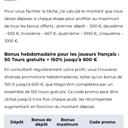
Pour vous faciliter la tâche, j’ai calculé le montant que vous
devez déposer à chaque étape pour profiter au maximum
de tous les bonus offerts : premier dépôt – 500 €, deuxième
– 500 €, troisième – 667 €, quatrième – 1000 €, cinquième –
1000 €.
Bonus hebdomadaire pour les joueurs français :
50 Tours gratuits + 150% jusqu’à 600 €
En consultant régulièrement votre profil, vous trouverez
diverses promotions hebdomadaires, telles qu’un bonus de
150 % jusqu’à 600 €, que MagicWin complètera par un
ensemble de 150 tours gratuits. Ce code promo peut être
utilisé jusqu’à trois fois chaque jeudi, les récompenses
augmentant en fonction du montant déposé.
Bonus de
Bonus
Dépôt
Code promo
dépôt
maximum