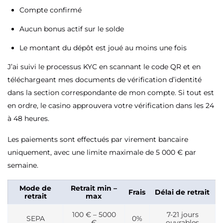
Compte confirmé
Aucun bonus actif sur le solde
Le montant du dépôt est joué au moins une fois
J’ai suivi le processus KYC en scannant le code QR et en
téléchargeant mes documents de vérification d’identité
dans la section correspondante de mon compte. Si tout est
en ordre, le casino approuvera votre vérification dans les 24
à 48 heures.
Les paiements sont effectués par virement bancaire
uniquement, avec une limite maximale de 5 000 € par
semaine.
Mode de
Retrait min –
Frais
Délai de retrait
retrait
max
100 € – 5000
7-21 jours
SEPA
0%
€
ouvrables