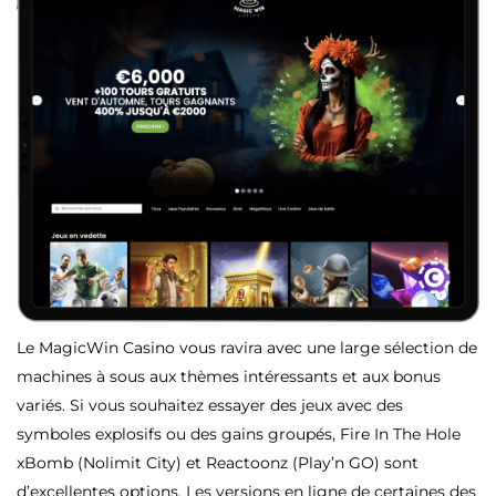
Le MagicWin Casino vous ravira avec une large sélection de
machines à sous aux thèmes intéressants et aux bonus
variés. Si vous souhaitez essayer des jeux avec des
symboles explosifs ou des gains groupés, Fire In The Hole
xBomb (Nolimit City) et Reactoonz (Play’n GO) sont
d’excellentes options. Les versions en ligne de certaines des