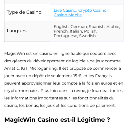
Live Casino
,
Crypto Casino
,
Type de Casino:
Casino Mobile
English, German, Spanish, Arabic,
Langues:
French, Italian, Polish,
Portuguese, Swedish
MagicWin est un casino en ligne fiable qui coopère avec
des géants du développement de logiciels de jeux comme
Amatic, IGT, Microgaming. Il est proposé de commencer à
jouer avec un dépôt de seulement 15 €, et les Français
peuvent approvisionner leur compte à la fois en euros et en
crypto-monnaies. Plus loin dans la revue, je fournirai toutes
les informations importantes sur les fonctionnalités du
casino, les bonus, les jeux et les conditions de paiement.
MagicWin Casino est-il Légitime ?