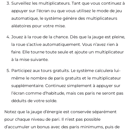
Surveillez les multiplicateurs. Tant que vous continuez à
appuyer sur l’écran ou que vous utilisez le mode de jeu
automatique, le système génère des multiplicateurs
aléatoires pour votre mise.
Jouez à la roue de la chance. Dès que la jauge est pleine,
la roue s’active automatiquement. Vous n’avez rien à
faire. Elle tourne toute seule et ajoute un multiplicateur
à la mise suivante.
Participez aux tours gratuits. Le système calculera lui-
même le nombre de paris gratuits et le multiplicateur
supplémentaire. Continuez simplement à appuyer sur
l’écran comme d’habitude, mais ces paris ne seront pas
déduits de votre solde.
Notez que la jauge d’énergie est conservée séparément
pour chaque niveau de pari. Il n’est pas possible
d’accumuler un bonus avec des paris minimums, puis de