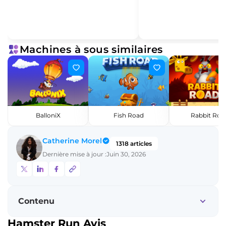
Machines à sous similaires
BalloniX
Fish Road
Rabbit Roa
Catherine Morel
1318 articles
Dernière mise à jour :
Juin 30, 2026
Contenu
Hamster Run Avis