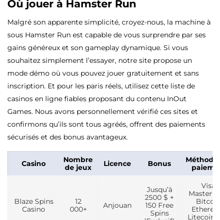
Où jouer à Hamster Run
Malgré son apparente simplicité, croyez-nous, la machine à
sous Hamster Run est capable de vous surprendre par ses
gains généreux et son gameplay dynamique. Si vous
souhaitez simplement l’essayer, notre site propose un
mode démo où vous pouvez jouer gratuitement et sans
inscription. Et pour les paris réels, utilisez cette liste de
casinos en ligne fiables proposant du contenu InOut
Games. Nous avons personnellement vérifié ces sites et
confirmons qu’ils sont tous agréés, offrent des paiements
sécurisés et des bonus avantageux.
Nombre
Méthodes
Casino
Licence
Bonus
de jeux
paieme
Visa,
Jusqu’à
MasterCa
2500 $ +
Blaze Spins
12
Bitcoin
Anjouan
150 Free
Casino
000+
Ethereu
Spins
Litecoin,