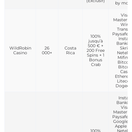
(Exclusif)
by mobi
Visa,
MasterCa
Wire
Transfe
PaysafeC
100%
Instan
jusqu’à
Bankin
500 € +
WildRobin
26
Costa
Skrill,
200 Free
Casino
000+
Rica
Netelle
Spins + 1
Mifinity
Bonus
Bitcoin
Crab
Bitcoi
Cash,
Ethereu
Litecoi
Dogeco
Instan
Bankin
Visa,
MasterCa
PaysafeC
Google P
Apple Pa
100%
Netelle