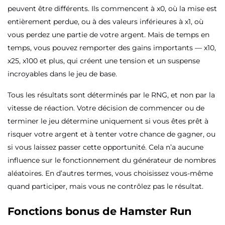
peuvent être différents. Ils commencent à x0, où la mise est
entièrement perdue, ou à des valeurs inférieures à x1, où
vous perdez une partie de votre argent. Mais de temps en
temps, vous pouvez remporter des gains importants — x10,
x25, x100 et plus, qui créent une tension et un suspense
incroyables dans le jeu de base.
Tous les résultats sont déterminés par le RNG, et non par la
vitesse de réaction. Votre décision de commencer ou de
terminer le jeu détermine uniquement si vous êtes prêt à
risquer votre argent et à tenter votre chance de gagner, ou
si vous laissez passer cette opportunité. Cela n’a aucune
influence sur le fonctionnement du générateur de nombres
aléatoires. En d’autres termes, vous choisissez vous-même
quand participer, mais vous ne contrôlez pas le résultat.
Fonctions bonus de Hamster Run