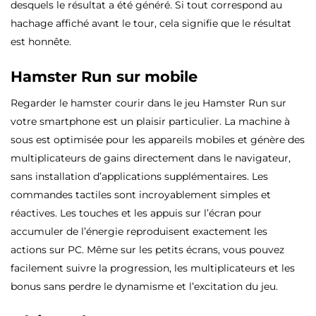
desquels le résultat a été généré. Si tout correspond au
hachage affiché avant le tour, cela signifie que le résultat
est honnête.
Hamster Run sur mobile
Regarder le hamster courir dans le jeu Hamster Run sur
votre smartphone est un plaisir particulier. La machine à
sous est optimisée pour les appareils mobiles et génère des
multiplicateurs de gains directement dans le navigateur,
sans installation d’applications supplémentaires. Les
commandes tactiles sont incroyablement simples et
réactives. Les touches et les appuis sur l’écran pour
accumuler de l’énergie reproduisent exactement les
actions sur PC. Même sur les petits écrans, vous pouvez
facilement suivre la progression, les multiplicateurs et les
bonus sans perdre le dynamisme et l’excitation du jeu.