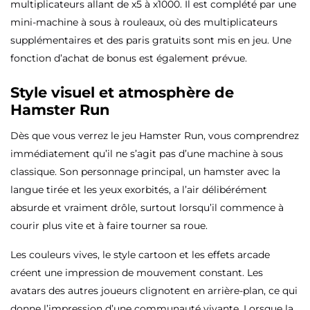
multiplicateurs allant de x5 à x1000. Il est complété par une
mini-machine à sous à rouleaux, où des multiplicateurs
supplémentaires et des paris gratuits sont mis en jeu. Une
fonction d’achat de bonus est également prévue.
Style visuel et atmosphère de
Hamster Run
Dès que vous verrez le jeu Hamster Run, vous comprendrez
immédiatement qu’il ne s’agit pas d’une machine à sous
classique. Son personnage principal, un hamster avec la
langue tirée et les yeux exorbités, a l’air délibérément
absurde et vraiment drôle, surtout lorsqu’il commence à
courir plus vite et à faire tourner sa roue.
Les couleurs vives, le style cartoon et les effets arcade
créent une impression de mouvement constant. Les
avatars des autres joueurs clignotent en arrière-plan, ce qui
donne l’impression d’une communauté vivante. Lorsque la