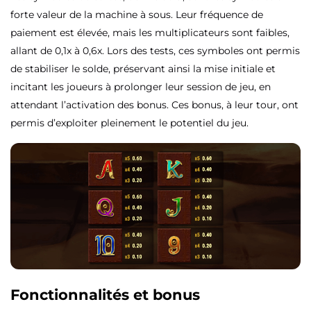
forte valeur de la machine à sous. Leur fréquence de
paiement est élevée, mais les multiplicateurs sont faibles,
allant de 0,1x à 0,6x. Lors des tests, ces symboles ont permis
de stabiliser le solde, préservant ainsi la mise initiale et
incitant les joueurs à prolonger leur session de jeu, en
attendant l’activation des bonus. Ces bonus, à leur tour, ont
permis d’exploiter pleinement le potentiel du jeu.
Fonctionnalités et bonus