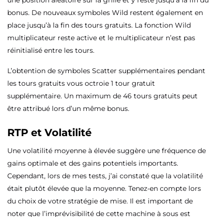
une position aléatoire sur la grille et y reste jusqu’à la fin du
bonus. De nouveaux symboles Wild restent également en
place jusqu’à la fin des tours gratuits. La fonction Wild
multiplicateur reste active et le multiplicateur n’est pas
réinitialisé entre les tours.
L’obtention de symboles Scatter supplémentaires pendant
les tours gratuits vous octroie 1 tour gratuit
supplémentaire. Un maximum de 46 tours gratuits peut
être attribué lors d’un même bonus.
RTP et Volatilité
Une volatilité moyenne à élevée suggère une fréquence de
gains optimale et des gains potentiels importants.
Cependant, lors de mes tests, j’ai constaté que la volatilité
était plutôt élevée que la moyenne. Tenez-en compte lors
du choix de votre stratégie de mise. Il est important de
noter que l’imprévisibilité de cette machine à sous est