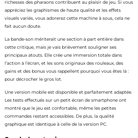
richesses des pharaons contribuent au plaisir de jeu. Si vous
appréciez les graphismes de haute qualité et les effets
visuels variés, vous adorerez cette machine à sous, cela ne
fait aucun doute.
La bande-son mériterait une section à part entière dans
cette critique, mais je vais brièvement souligner ses
principaux atouts. Elle crée une immersion totale dans
l’action à l’écran, et les sons originaux des rouleaux, des
gains et des bonus vous rappellent pourquoi vous êtes là :
pour décrocher le gros lot.
Une version mobile est disponible et parfaitement adaptée.
Les tests effectués sur un petit écran de smartphone ont
montré que le jeu est confortable, même les petites
commandes restant accessibles. De plus, la qualité
graphique est identique à celle de la version PC.