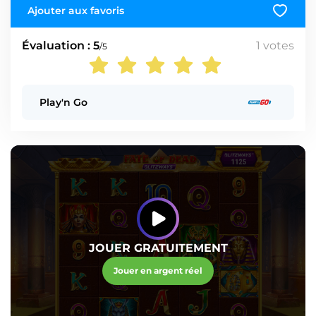
Ajouter aux favoris
Évaluation : 5
1
votes
/5
Play'n Go
JOUER GRATUITEMENT
Jouer en argent réel