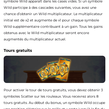
symbole Wild apparaît dans les cases vides. Si un symbole
Wild participe à des cascades suivantes, vous avez une
chance d’obtenir un Wild multiplicateur. Le multiplicateur
initial est de x2 et augmente de x1 pour chaque symbole
Wild supplémentaire contribuant à un gain. Tous les gains
obtenus avec le Wild multiplicateur seront encore
augmentés du multiplicateur actuel.
Tours gratuits
Pour activer le tour de tours gratuits, vous devez obtenir 3
symboles Scatter sur les rouleaux. Vous recevrez alors 8
tours gratuits. Au début du bonus, un symbole Wild occupe