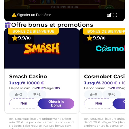
Signaler un Problème
Offre bonus et promotions
BONUS DE BIENVENUE
BONUS DE BIENVENUE
9.9
9.9
/10
/10
Smash Casino
Cosmobet Casin
Jusqu'à 10000 €
Jusqu’à 2000 € + 10
20 €
10х
20 €
Dépôt minimum
Wager
Dépôt minimum
Wage
+2
+1
+0
+0
Obtenir le
Obt
Non
Non
Bonus
B
18+. Nouveaux joueurs uniquement. Dépôt
18+. Nouveaux joueurs unique
min: 20 €. Le pack de bienvenue comprend
dépôt 20 €. Wager 30x (dépôt 
5 dépôts. Mise requise: 10x. Les bonus sont
expirent en 24 h, bonus en 7 j.