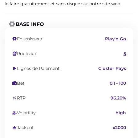
le faire gratuitement et sans risque sur notre site web.
BASE INFO
Fournisseur
Play'n Go
Rouleaux
5
Lignes de Paiement
Cluster Pays
Bet
0.1 - 100
RTP
96.20%
Volatility
high
Jackpot
x2000