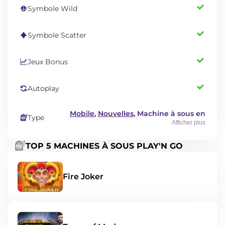
Symbole Wild
Symbole Scatter
Jeux Bonus
Autoplay
Mobile
,
Nouvelles
, Machine à sous en
Type
ligne argent réel
Afficher plus
TOP 5 MACHINES À SOUS PLAY'N GO
Fire Joker