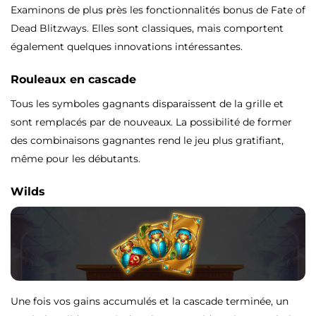
Examinons de plus près les fonctionnalités bonus de Fate of
Dead Blitzways. Elles sont classiques, mais comportent
également quelques innovations intéressantes.
Rouleaux en cascade
Tous les symboles gagnants disparaissent de la grille et
sont remplacés par de nouveaux. La possibilité de former
des combinaisons gagnantes rend le jeu plus gratifiant,
même pour les débutants.
Wilds
Une fois vos gains accumulés et la cascade terminée, un