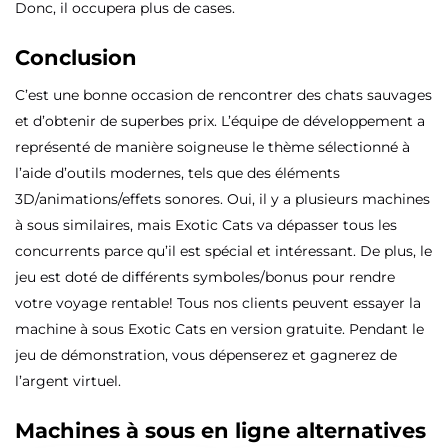
Donc, il occupera plus de cases.
Conclusion
C’est une bonne occasion de rencontrer des chats sauvages
et d’obtenir de superbes prix. L’équipe de développement a
représenté de manière soigneuse le thème sélectionné à
l’aide d’outils modernes, tels que des éléments
3D/animations/effets sonores. Oui, il y a plusieurs machines
à sous similaires, mais Exotic Cats va dépasser tous les
concurrents parce qu’il est spécial et intéressant. De plus, le
jeu est doté de différents symboles/bonus pour rendre
votre voyage rentable! Tous nos clients peuvent essayer la
machine à sous Exotic Cats en version gratuite. Pendant le
jeu de démonstration, vous dépenserez et gagnerez de
l’argent virtuel.
Machines à sous en ligne alternatives