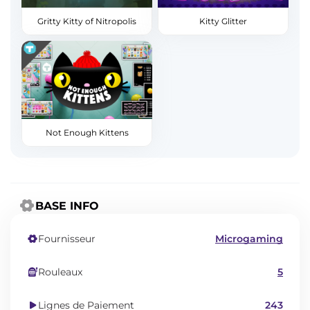
Gritty Kitty of Nitropolis
Kitty Glitter
Not Enough Kittens
BASE INFO
Fournisseur
Microgaming
Rouleaux
5
Lignes de Paiement
243