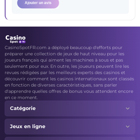
Ajouter un avis
CasinoSpotFR.com a déployé beaucoup d'efforts pour
préparer une collection de jeux de haut niveau pour les
joueurs français qui aiment les machines à sous et pas
seulement pour eux. En outre, les joueurs peuvent lire les
revues rédigées par les meilleurs experts des casinos et
découvrir comment les casinos internationaux sont classés
en fonction de diverses caractéristiques, sans parler
d'apprendre quelles offres de bonus vous attendent encore
en ce moment.
Catégorie
Jeux en ligne