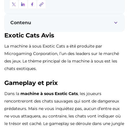
Contenu
Exotic Cats Avis
La machine à sous Exotic Cats a été produite par
Microgaming Corporation, l’un des leaders sur le marché
des jeux. Le thème principal de la machine à sous est les
chats exotiques.
Gameplay et prix
Dans la
machine à sous Exotic Cats
, les joueurs
rencontreront des chats sauvages qui sont de dangereux
prédateurs. Mais ne vous inquiétez pas, aucun d’entre eux
ne vous attaquera, au contraire, les chats vont indiquer où
le trésor est caché. Le gameplay se déroule dans une jungle