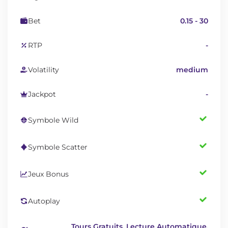
Bet
0.15 - 30
RTP
-
Volatility
medium
Jackpot
-
Symbole Wild
Symbole Scatter
Jeux Bonus
Autoplay
Tours Gratuits, Lecture Automatique,