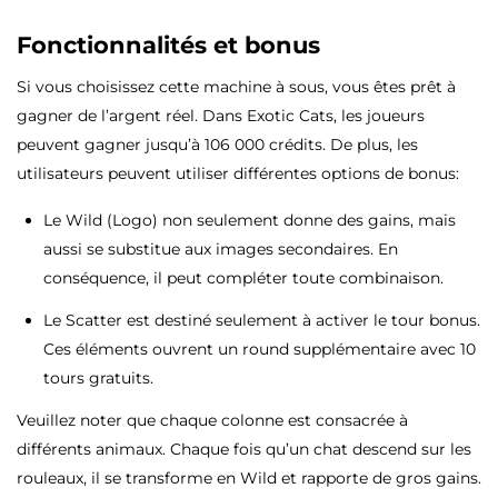
Fonctionnalités et bonus
Si vous choisissez cette machine à sous, vous êtes prêt à
gagner de l’argent réel. Dans Exotic Cats, les joueurs
peuvent gagner jusqu’à 106 000 crédits. De plus, les
utilisateurs peuvent utiliser différentes options de bonus:
Le Wild (Logo) non seulement donne des gains, mais
aussi se substitue aux images secondaires. En
conséquence, il peut compléter toute combinaison.
Le Scatter est destiné seulement à activer le tour bonus.
Ces éléments ouvrent un round supplémentaire avec 10
tours gratuits.
Veuillez noter que chaque colonne est consacrée à
différents animaux. Chaque fois qu’un chat descend sur les
rouleaux, il se transforme en Wild et rapporte de gros gains.