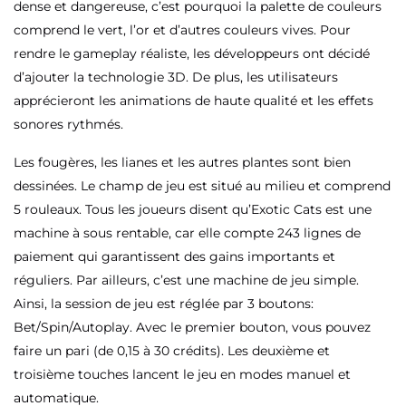
dense et dangereuse, c’est pourquoi la palette de couleurs
comprend le vert, l’or et d’autres couleurs vives. Pour
rendre le gameplay réaliste, les développeurs ont décidé
d’ajouter la technologie 3D. De plus, les utilisateurs
apprécieront les animations de haute qualité et les effets
sonores rythmés.
Les fougères, les lianes et les autres plantes sont bien
dessinées. Le champ de jeu est situé au milieu et comprend
5 rouleaux. Tous les joueurs disent qu’Exotic Cats est une
machine à sous rentable, car elle compte 243 lignes de
paiement qui garantissent des gains importants et
réguliers. Par ailleurs, c’est une machine de jeu simple.
Ainsi, la session de jeu est réglée par 3 boutons:
Bet/Spin/Autoplay. Avec le premier bouton, vous pouvez
faire un pari (de 0,15 à 30 crédits). Les deuxième et
troisième touches lancent le jeu en modes manuel et
automatique.