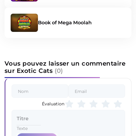
Book of Mega Moolah
Vous pouvez laisser un commentaire
sur Exotic Cats
(0)
Évaluation