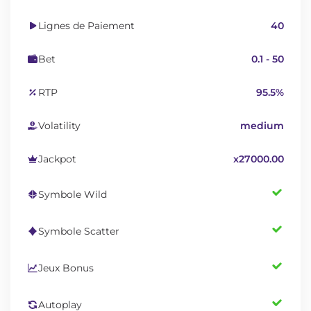
Lignes de Paiement
40
Bet
0.1 - 50
RTP
95.5%
Volatility
medium
Jackpot
x27000.00
Symbole Wild
Symbole Scatter
Jeux Bonus
Autoplay