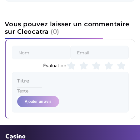
Vous pouvez laisser un commentaire
sur Cleocatra
(0)
Évaluation
Ajouter un avis