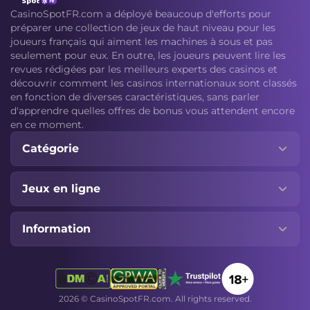
CasinoSpotFR.com a déployé beaucoup d'efforts pour
préparer une collection de jeux de haut niveau pour les
joueurs français qui aiment les machines à sous et pas
seulement pour eux. En outre, les joueurs peuvent lire les
revues rédigées par les meilleurs experts des casinos et
découvrir comment les casinos internationaux sont classés
en fonction de diverses caractéristiques, sans parler
d'apprendre quelles offres de bonus vous attendent encore
en ce moment.
Catégorie
Jeux en ligne
Information
2026 © CasinoSpotFR.com. All rights reserved.