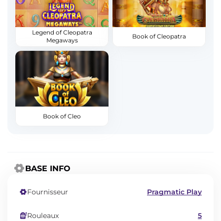
Legend of Cleopatra
Book of Cleopatra
Megaways
Book of Cleo
BASE INFO
Fournisseur
Pragmatic Play
Rouleaux
5