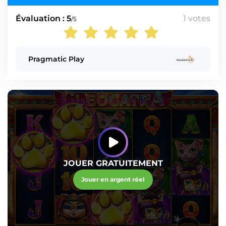
Évaluation : 5
1
votes
/5
Pragmatic Play
JOUER GRATUITEMENT
Jouer en argent réel