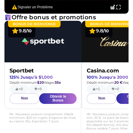
Signaler un Problème
Offre bonus et promotions
BONUS DE BIENVENUE
BONUS DE BIENVENUE
9.8
9.8
/10
/10
Sportbet
Casina.com
125% Jusqu'à $1,000
100% Jusqu'a 2000 €
$20
35x
20 €
Dépôt minimum
Wager
Dépôt minimum
Wage
+0
+0
+1
+0
Obtenir le
Obt
Non
Non
Bonus
B
18+. Nouveaux joueurs uniquement. Dépôt
18+. Nouveaux joueurs unique
minimum: $20 en crypto, Exigence de mise
min. 20 €. Le pack de bienven
au casino: 35x, Expiration: 7 jours
disponible sur les 3 premiers 
35x (dépôt+bonus), 40x (tours g
Bonus valable 7 jours. Mise max