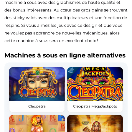
machine à sous avec des graphismes de haute qualité et
des bonus intéressants. Au cœur des gros gains se trouvent
des sticky wilds avec des multiplicateurs et une fonction de
respins. Si vous aimez les jeux avec ce design et que vous
ne voulez pas apprendre de nouvelles mécaniques, alors
cette machine à sous sera un excellent choix !
Machines à sous en ligne alternatives
Cleopatra
Cleopatra MegaJackpots