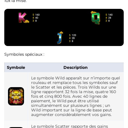
10x la mise.
Symboles spéciaux :
Symbole
Description
Le symbole Wild apparaît sur n’importe quel
rouleau et remplace tous les symboles sauf
le Scatter et les pièces. Trois Wilds sur une
ligne rapportent 32 fois la mise, quatre 160
fois et cinq 800 fois. Avec 40 lignes de
paiement, le Wild peut être utilisé
simultanément sur plusieurs lignes ; un
Wild important sur la ligne de base peut
augmenter considérablement vos gains.
Le symbole Scatter rapporte des gains