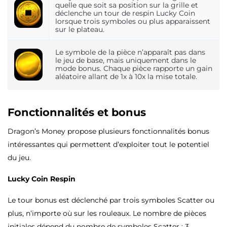
quelle que soit sa position sur la grille et
déclenche un tour de respin Lucky Coin
lorsque trois symboles ou plus apparaissent
sur le plateau.
Le symbole de la pièce n’apparaît pas dans
le jeu de base, mais uniquement dans le
mode bonus. Chaque pièce rapporte un gain
aléatoire allant de 1x à 10x la mise totale.
Fonctionnalités et bonus
Dragon’s Money propose plusieurs fonctionnalités bonus
intéressantes qui permettent d’exploiter tout le potentiel
du jeu.
Lucky Coin Respin
Le tour bonus est déclenché par trois symboles Scatter ou
plus, n’importe où sur les rouleaux. Le nombre de pièces
initiales dépend du nombre de symboles Scatter : 3