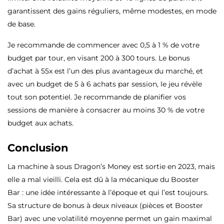
garantissent des gains réguliers, même modestes, en mode
de base.
Je recommande de commencer avec 0,5 à 1 % de votre
budget par tour, en visant 200 à 300 tours. Le bonus
d’achat à 55x est l’un des plus avantageux du marché, et
avec un budget de 5 à 6 achats par session, le jeu révèle
tout son potentiel. Je recommande de planifier vos
sessions de manière à consacrer au moins 30 % de votre
budget aux achats.
Conclusion
La machine à sous Dragon’s Money est sortie en 2023, mais
elle a mal vieilli. Cela est dû à la mécanique du Booster
Bar : une idée intéressante à l’époque et qui l’est toujours.
Sa structure de bonus à deux niveaux (pièces et Booster
Bar) avec une volatilité moyenne permet un gain maximal