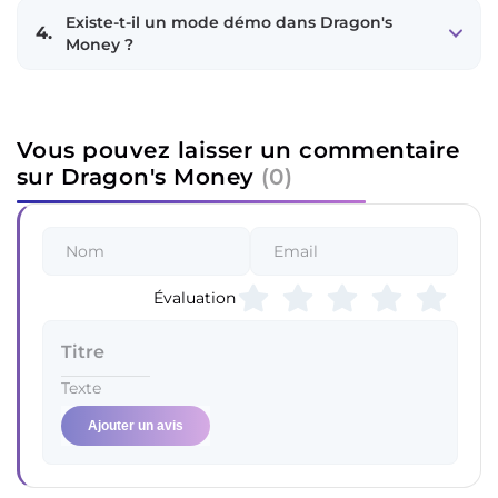
Existe-t-il un mode démo dans Dragon's
4.
Money ?
Vous pouvez laisser un commentaire
sur Dragon's Money
(0)
Évaluation
Ajouter un avis