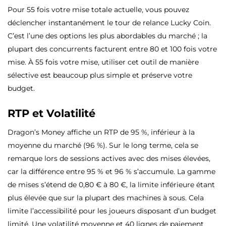
Pour 55 fois votre mise totale actuelle, vous pouvez
déclencher instantanément le tour de relance Lucky Coin.
C’est l’une des options les plus abordables du marché ; la
plupart des concurrents facturent entre 80 et 100 fois votre
mise. À 55 fois votre mise, utiliser cet outil de manière
sélective est beaucoup plus simple et préserve votre
budget.
RTP et Volatilité
Dragon’s Money affiche un RTP de 95 %, inférieur à la
moyenne du marché (96 %). Sur le long terme, cela se
remarque lors de sessions actives avec des mises élevées,
car la différence entre 95 % et 96 % s’accumule. La gamme
de mises s’étend de 0,80 € à 80 €, la limite inférieure étant
plus élevée que sur la plupart des machines à sous. Cela
limite l’accessibilité pour les joueurs disposant d’un budget
limité. Une volatilité moyenne et 40 lignes de paiement