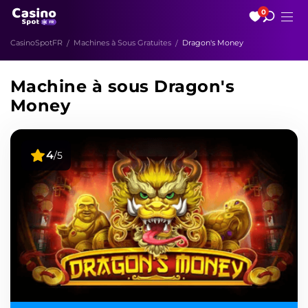
0
CasinoSpotFR
Machines à Sous Gratuites
Dragon's Money
Machine à sous Dragon's
Money
4
/5