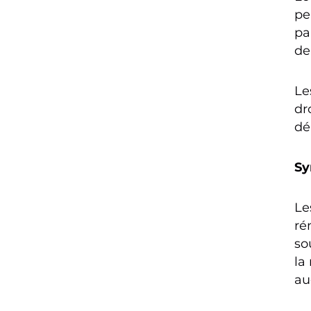
pe
pa
de
Le
dr
dé
Sy
Le
ré
so
la
au