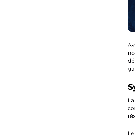
Av
no
dé
ga
S
La
co
ré
Le