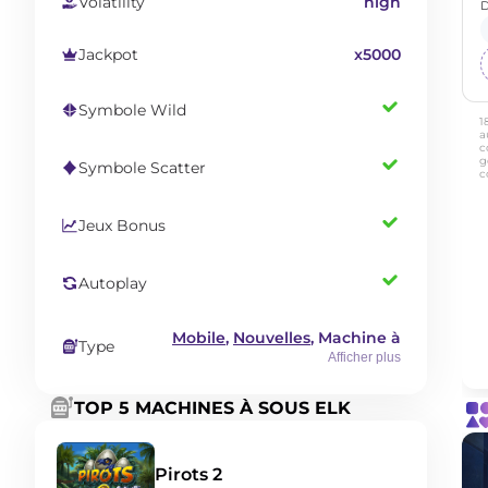
Volatility
high
Jackpot
x5000
Symbole Wild
1
a
c
g
Symbole Scatter
c
Jeux Bonus
Autoplay
Mobile
,
Nouvelles
, Machine à
Type
sous en ligne argent réel
Afficher plus
TOP 5 MACHINES À SOUS ELK
Pirots 2