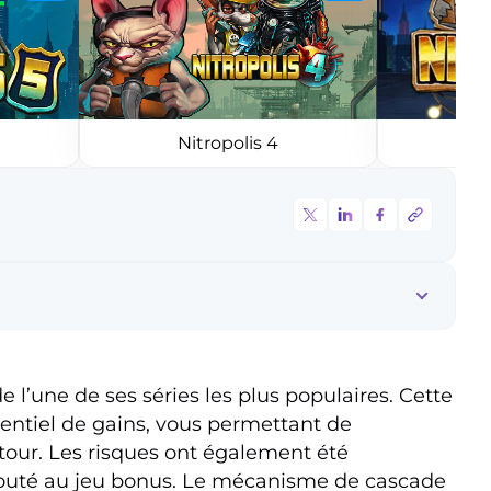
Nitropolis 4
Ni
e l’une de ses séries les plus populaires. Cette
entiel de gains, vous permettant de
 tour. Les risques ont également été
jouté au jeu bonus. Le mécanisme de cascade