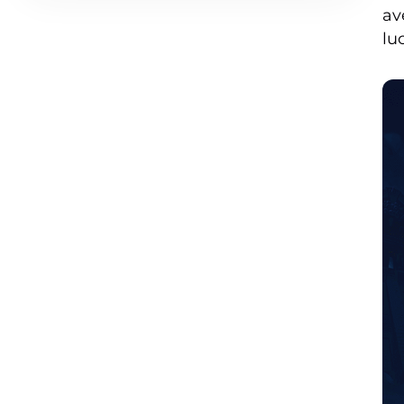
av
lu