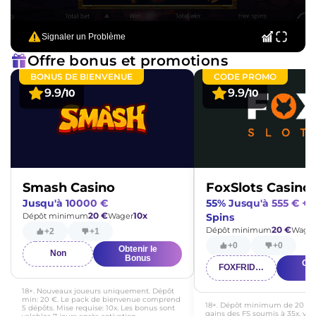
Signaler un Problème
Offre bonus et promotions
BONUS DE BIENVENUE
CODE PROMO
9.9
9.9
/10
/10
Smash Casino
FoxSlots Casino
Jusqu'à 10000 €
55% Jusqu'à 555 € + 
20 €
10х
Dépôt minimum
Wager
Spins
20 €
Dépôt minimum
Wage
+2
+1
+0
+0
Obtenir le
Non
Bonus
Obt
FOXFRIDAY
B
18+. Nouveaux joueurs uniquement. Dépôt
min: 20 €. Le pack de bienvenue comprend
18+. Dépôt minimum de 20 €, 
5 dépôts. Mise requise: 10x. Les bonus sont
gains des FS soumis à 35x, valid