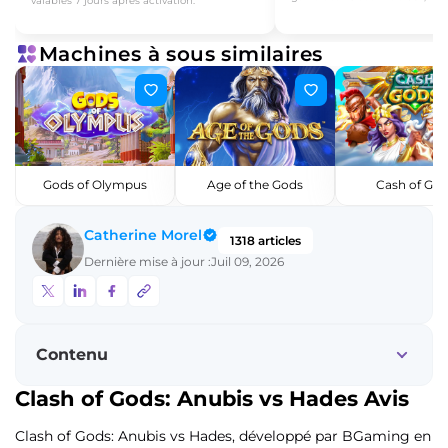
valables 7 jours après activation.
Machines à sous similaires
Gods of Olympus
Age of the Gods
Cash of God
Catherine Morel
1318 articles
Dernière mise à jour :
Juil 09, 2026
Contenu
Clash of Gods: Anubis vs Hades Avis
Clash of Gods: Anubis vs Hades, développé par BGaming en