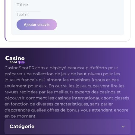
Ajouter un avis
CasinoSpotFR.com a déployé beaucoup d'efforts pour
préparer une collection de jeux de haut niveau pour les
joueurs français qui aiment les machines à sous et pas
seulement pour eux. En outre, les joueurs peuvent lire les
revues rédigées par les meilleurs experts des casinos et
découvrir comment les casinos internationaux sont classés
en fonction de diverses caractéristiques, sans parler
d'apprendre quelles offres de bonus vous attendent encore
en ce moment.
Catégorie