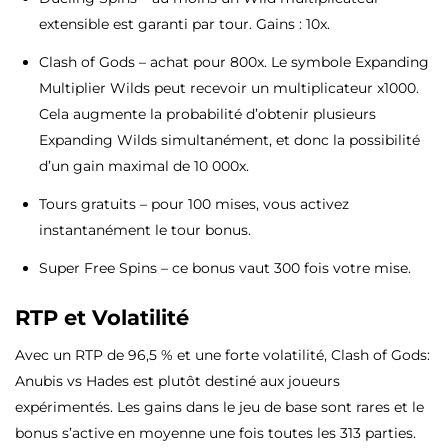
extensible est garanti par tour. Gains : 10x.
Clash of Gods – achat pour 800x. Le symbole Expanding
Multiplier Wilds peut recevoir un multiplicateur x1000.
Cela augmente la probabilité d’obtenir plusieurs
Expanding Wilds simultanément, et donc la possibilité
d’un gain maximal de 10 000x.
Tours gratuits – pour 100 mises, vous activez
instantanément le tour bonus.
Super Free Spins – ce bonus vaut 300 fois votre mise.
RTP et Volatilité
Avec un RTP de 96,5 % et une forte volatilité, Clash of Gods:
Anubis vs Hades est plutôt destiné aux joueurs
expérimentés. Les gains dans le jeu de base sont rares et le
bonus s’active en moyenne une fois toutes les 313 parties.