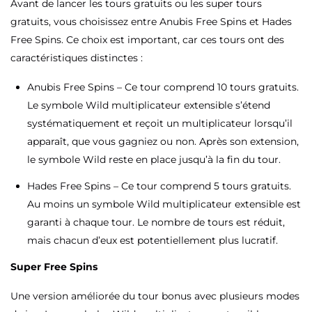
Avant de lancer les tours gratuits ou les super tours
gratuits, vous choisissez entre Anubis Free Spins et Hades
Free Spins. Ce choix est important, car ces tours ont des
caractéristiques distinctes :
Anubis Free Spins – Ce tour comprend 10 tours gratuits.
Le symbole Wild multiplicateur extensible s’étend
systématiquement et reçoit un multiplicateur lorsqu’il
apparaît, que vous gagniez ou non. Après son extension,
le symbole Wild reste en place jusqu’à la fin du tour.
Hades Free Spins – Ce tour comprend 5 tours gratuits.
Au moins un symbole Wild multiplicateur extensible est
garanti à chaque tour. Le nombre de tours est réduit,
mais chacun d’eux est potentiellement plus lucratif.
Super Free Spins
Une version améliorée du tour bonus avec plusieurs modes