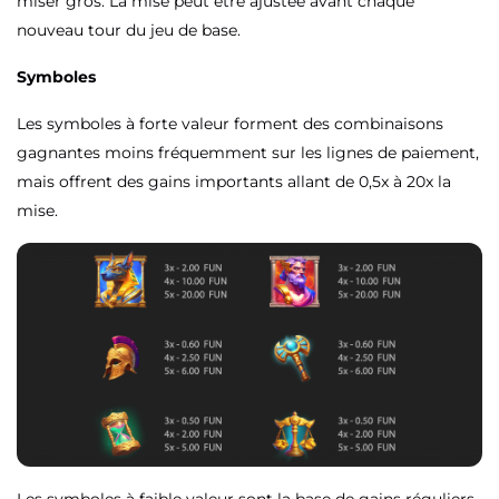
miser gros. La mise peut être ajustée avant chaque
nouveau tour du jeu de base.
Symboles
Les symboles à forte valeur forment des combinaisons
gagnantes moins fréquemment sur les lignes de paiement,
mais offrent des gains importants allant de 0,5x à 20x la
mise.