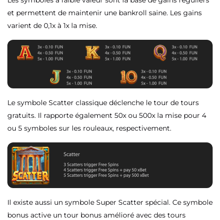
Les symboles à faible valeur sont la base de gains réguliers
et permettent de maintenir une bankroll saine. Les gains
varient de 0,1x à 1x la mise.
Le symbole Scatter classique déclenche le tour de tours
gratuits. Il rapporte également 50x ou 500x la mise pour 4
ou 5 symboles sur les rouleaux, respectivement.
Il existe aussi un symbole Super Scatter spécial. Ce symbole
bonus active un tour bonus amélioré avec des tours