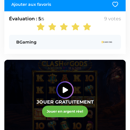
Ajouter aux favoris
Évaluation : 5
9
votes
/5
BGaming
JOUER GRATUITEMENT
Jouer en argent réel