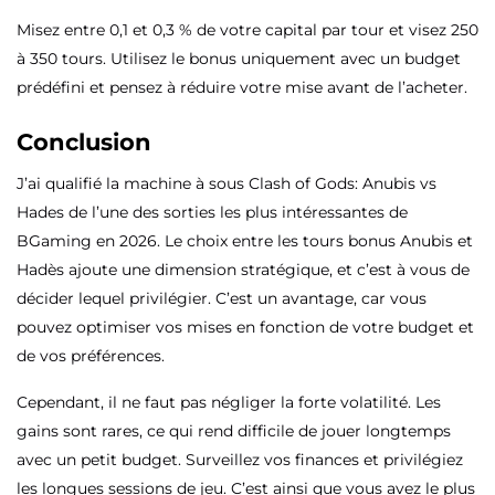
Misez entre 0,1 et 0,3 % de votre capital par tour et visez 250
à 350 tours. Utilisez le bonus uniquement avec un budget
prédéfini et pensez à réduire votre mise avant de l’acheter.
Conclusion
J’ai qualifié la machine à sous Clash of Gods: Anubis vs
Hades de l’une des sorties les plus intéressantes de
BGaming en 2026. Le choix entre les tours bonus Anubis et
Hadès ajoute une dimension stratégique, et c’est à vous de
décider lequel privilégier. C’est un avantage, car vous
pouvez optimiser vos mises en fonction de votre budget et
de vos préférences.
Cependant, il ne faut pas négliger la forte volatilité. Les
gains sont rares, ce qui rend difficile de jouer longtemps
avec un petit budget. Surveillez vos finances et privilégiez
les longues sessions de jeu. C’est ainsi que vous avez le plus