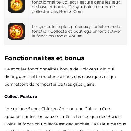
fonctionnalité Collect Feature dans les jeux
de base et bonus. Ce symbole permet de
collecter des Bonus Coin.
Le symbole le plus précieux ; il déclenche la
fonction Collecte et peut également activer
la fonction Boost Poulet.
Fonctionnalités et bonus
Ce sont les fonctionnalités bonus de Chicken Coin qui
distinguent cette machine à sous des classiques et qui
permettent de remporter de très gros gains.
Collect Feature
Lorsqu’une Super Chicken Coin ou une Chicken Coin
apparaît sur les rouleaux en même temps que des Bonus
Coins, la fonction Collecte est déclenchée. La valeur de tous