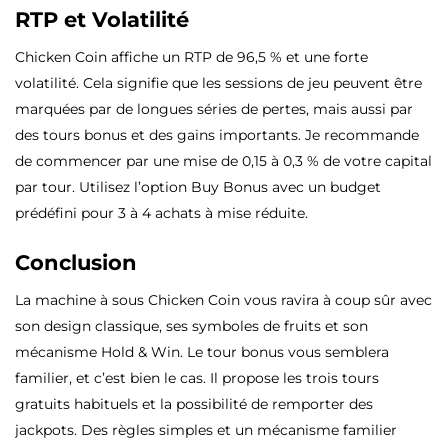
RTP et Volatilité
Chicken Coin affiche un RTP de 96,5 % et une forte
volatilité. Cela signifie que les sessions de jeu peuvent être
marquées par de longues séries de pertes, mais aussi par
des tours bonus et des gains importants. Je recommande
de commencer par une mise de 0,15 à 0,3 % de votre capital
par tour. Utilisez l’option Buy Bonus avec un budget
prédéfini pour 3 à 4 achats à mise réduite.
Conclusion
La machine à sous Chicken Coin vous ravira à coup sûr avec
son design classique, ses symboles de fruits et son
mécanisme Hold & Win. Le tour bonus vous semblera
familier, et c’est bien le cas. Il propose les trois tours
gratuits habituels et la possibilité de remporter des
jackpots. Des règles simples et un mécanisme familier