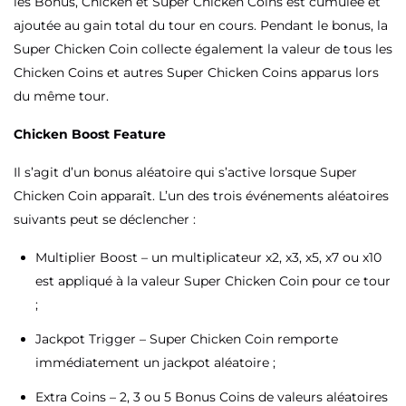
les Bonus, Chicken et Super Chicken Coins est cumulée et
ajoutée au gain total du tour en cours. Pendant le bonus, la
Super Chicken Coin collecte également la valeur de tous les
Chicken Coins et autres Super Chicken Coins apparus lors
du même tour.
Chicken Boost Feature
Il s’agit d’un bonus aléatoire qui s’active lorsque Super
Chicken Coin apparaît. L’un des trois événements aléatoires
suivants peut se déclencher :
Multiplier Boost – un multiplicateur x2, x3, x5, x7 ou x10
est appliqué à la valeur Super Chicken Coin pour ce tour
;
Jackpot Trigger – Super Chicken Coin remporte
immédiatement un jackpot aléatoire ;
Extra Coins – 2, 3 ou 5 Bonus Coins de valeurs aléatoires