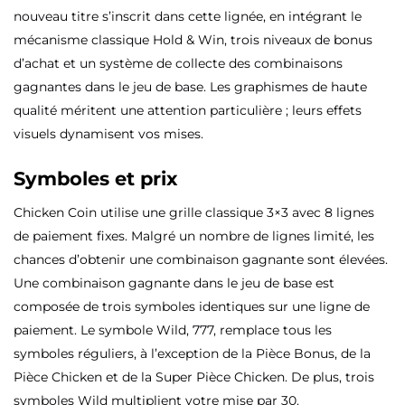
nouveau titre s’inscrit dans cette lignée, en intégrant le
mécanisme classique Hold & Win, trois niveaux de bonus
d’achat et un système de collecte des combinaisons
gagnantes dans le jeu de base. Les graphismes de haute
qualité méritent une attention particulière ; leurs effets
visuels dynamisent vos mises.
Symboles et prix
Chicken Coin utilise une grille classique 3×3 avec 8 lignes
de paiement fixes. Malgré un nombre de lignes limité, les
chances d’obtenir une combinaison gagnante sont élevées.
Une combinaison gagnante dans le jeu de base est
composée de trois symboles identiques sur une ligne de
paiement. Le symbole Wild, 777, remplace tous les
symboles réguliers, à l’exception de la Pièce Bonus, de la
Pièce Chicken et de la Super Pièce Chicken. De plus, trois
symboles Wild multiplient votre mise par 30.