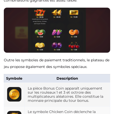
combinaisons gagnantes est assez faible.
Outre les symboles de paiement traditionnels, le plateau de
jeu propose également des symboles spéciaux.
Symbole
Description
La pièce Bonus Coin apparaît uniquement
sur les rouleaux 1 et 3 et octroie des
multiplicateurs aléatoires. Elle constitue la
monnaie principale du tour bonus.
Le symbole Chicken Coin déclenche la