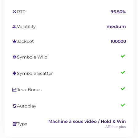
RTP
96.50%
Volatility
medium
Jackpot
100000
Symbole Wild
Symbole Scatter
Jeux Bonus
Autoplay
Machine à sous vidéo / Hold & Win
Type
Afficher plus