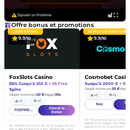
Signaler un Problème
Offre bonus et promotions
CODE PROMO
BONUS DE BIENVENUE
9.9
9.9
/10
/10
FoxSlots Casino
Cosmobet Casin
55% Jusqu'à 555 € + 55 Free
Jusqu’à 2000 € + 10
20 €
Spins
Dépôt minimum
Wage
20 €
35x
Dépôt minimum
Wager
+0
+0
+0
+0
Obt
Non
B
Obtenir le
FOXFRIDAY
Bonus
18+. Nouveaux joueurs unique
dépôt 20 €. Wager 30x (dépôt 
18+. Dépôt minimum de 20 €, wager de 40x,
expirent en 24 h, bonus en 7 j.
gains des FS soumis à 35x, validité de 1 jour.