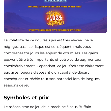
La volatilité de ce nouveau jeu est très élevée ; ne le
négligez pas ! Le risque est conséquent, mais vous
comprenez toujours les enjeux de vos mises. Les gains
peuvent être très importants et votre solde augmentera
considérablement. Cependant, ce jeu s’adresse clairement
aux gros joueurs disposant d’un capital de départ
conséquent et révèle tout son potentiel lors de longues
sessions de jeu.
Symboles et prix
Le mécanisme de jeu de la machine à sous Buffalo