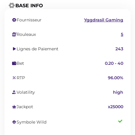
BASE INFO
Fournisseur
Yggdrasil Gaming
Rouleaux
5
Lignes de Paiement
243
Bet
0.20 - 40
RTP
96.00%
Volatility
high
Jackpot
x25000
Symbole Wild