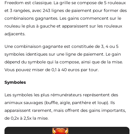
Freedom est classique. La grille se compose de 5 rouleaux
et 3 rangées, avec 243 lignes de paiement pour former des
combinaisons gagnantes. Les gains commencent sur le
rouleau le plus à gauche et apparaissent sur les rouleaux
adjacents.
Une combinaison gagnante est constituée de 3, 4 ou 5
symboles identiques sur une ligne de paiement. Le gain
dépend du symbole qui la compose, ainsi que de la mise.
Vous pouvez miser de 0,1 à 40 euros par tour.
Symboles
Les symboles les plus rémunérateurs représentent des
animaux sauvages (buffle, aigle, panthère et loup). Ils
apparaissent rarement, mais offrent des gains importants,
de 0,2x à 2,5x la mise.