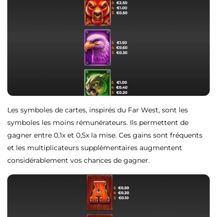
Les symboles de cartes, inspirés du Far West, sont les
symboles les moins rémunérateurs. Ils permettent de
gagner entre 0,1x et 0,5x la mise. Ces gains sont fréquents
et les multiplicateurs supplémentaires augmentent
considérablement vos chances de gagner.