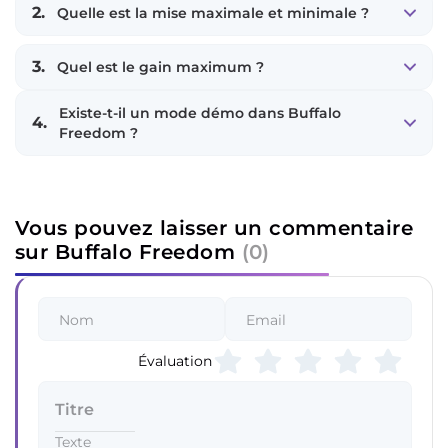
2.
Quelle est la mise maximale et minimale ?
3.
Quel est le gain maximum ?
Existe-t-il un mode démo dans Buffalo
4.
Freedom ?
Vous pouvez laisser un commentaire
sur Buffalo Freedom
(0)
Évaluation