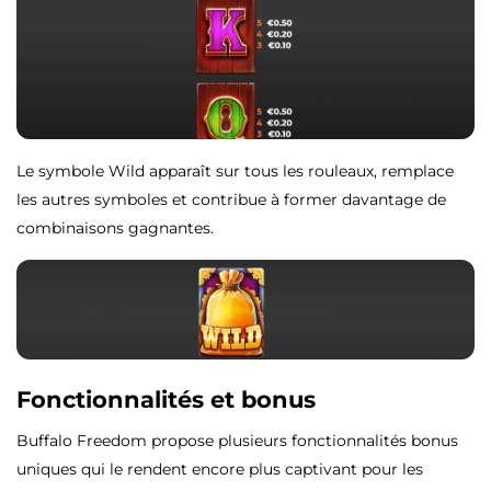
Le symbole Wild apparaît sur tous les rouleaux, remplace
les autres symboles et contribue à former davantage de
combinaisons gagnantes.
Fonctionnalités et bonus
Buffalo Freedom propose plusieurs fonctionnalités bonus
uniques qui le rendent encore plus captivant pour les