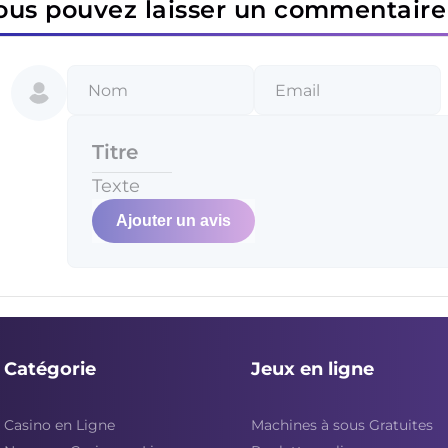
ous pouvez laisser un commentaire 
Ajouter un avis
Catégorie
Jeux en ligne
Casino en Ligne
Machines à sous Gratuites