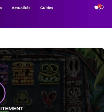
0
o
Actualités
Guides
ITEMENT