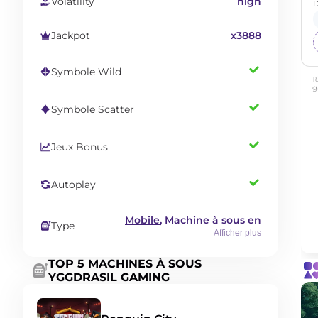
Volatility
high
Jackpot
x3888
Symbole Wild
1
g
Symbole Scatter
Jeux Bonus
Autoplay
Mobile
, Machine à sous en
Type
ligne argent réel
Afficher plus
TOP 5 MACHINES À SOUS
YGGDRASIL GAMING