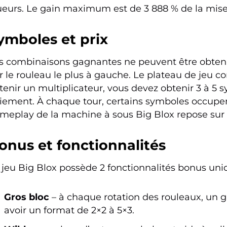
ueurs. Le gain maximum est de 3 888 % de la mise
ymboles et prix
s combinaisons gagnantes ne peuvent être obte
r le rouleau le plus à gauche. Le plateau de jeu c
tenir un multiplicateur, vous devez obtenir 3 à 5
iement. À chaque tour, certains symboles occupe
meplay de la machine à sous Big Blox repose sur 
onus et fonctionnalités
 jeu Big Blox possède 2 fonctionnalités bonus uni
Gros bloc
– à chaque rotation des rouleaux, un gr
avoir un format de 2×2 à 5×3.