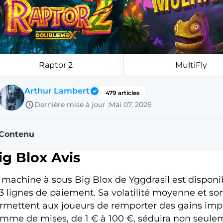
Raptor 2
MultiFly
Arthur Lambert
479 articles
Dernière mise à jour :
Mai 07, 2026
Contenu
ig Blox Avis
 machine à sous Big Blox de Yggdrasil est disponi
3 lignes de paiement. Sa volatilité moyenne et so
rmettent aux joueurs de remporter des gains impor
mme de mises, de 1 € à 100 €, séduira non seuleme