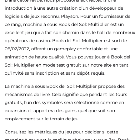
introduction à une autre création d’un développeur de
logiciels de jeux reconnu, Playson. Pour un fournisseur de
ce rang, machine à sous Book del Sol: Multiplier est un
excellent jeu qui a fait son chemin dans le hall de nombreux
opérateurs de casino. Book del Sol: Multiplier est sorti le
06/02/2022, offrant un gameplay confortable et une
animation de haute qualité. Vous pouvez jouer à Book del
Sol: Multiplier en mode test gratuit sur notre site en tant
qu’invité sans inscription et sans dépôt requis.
La machine à sous Book del Sol: Multiplier propose des
mécanismes de livre. Cela signifie que pendant les tours
gratuits, l’un des symboles sera sélectionné comme en
expansion et apportera des gains quel que soit son
emplacement sur le terrain de jeu.
Consultez les métriques du jeu pour décider si cette
machine à sous est le meilleur choix pour vous. Jeu Book