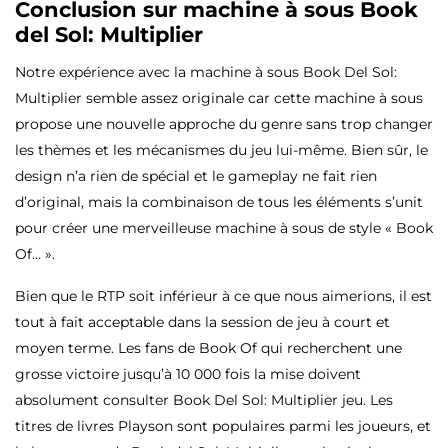
Conclusion sur machine à sous Book
del Sol: Multiplier
Notre expérience avec la machine à sous Book Del Sol:
Multiplier semble assez originale car cette machine à sous
propose une nouvelle approche du genre sans trop changer
les thèmes et les mécanismes du jeu lui-même. Bien sûr, le
design n’a rien de spécial et le gameplay ne fait rien
d’original, mais la combinaison de tous les éléments s’unit
pour créer une merveilleuse machine à sous de style « Book
Of… ».
Bien que le RTP soit inférieur à ce que nous aimerions, il est
tout à fait acceptable dans la session de jeu à court et
moyen terme. Les fans de Book Of qui recherchent une
grosse victoire jusqu’à 10 000 fois la mise doivent
absolument consulter Book Del Sol: Multiplier jeu. Les
titres de livres Playson sont populaires parmi les joueurs, et