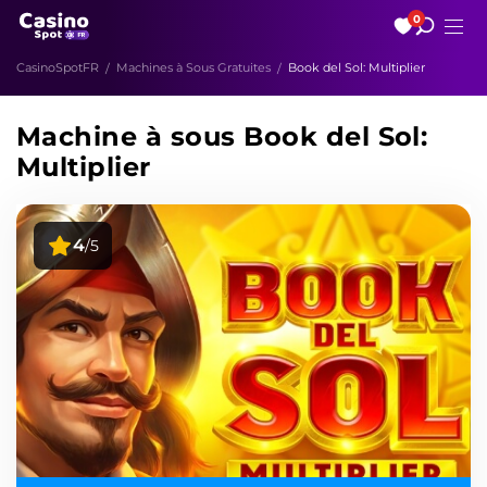
0
CasinoSpotFR
Machines à Sous Gratuites
Book del Sol: Multiplier
Machine à sous Book del Sol:
Multiplier
4
/5