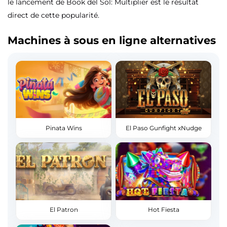
le lancement de Book del Sol: Multiplier est le résultat
direct de cette popularité.
Machines à sous en ligne alternatives
Pinata Wins
El Paso Gunfight xNudge
El Patron
Hot Fiesta