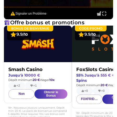
Signaler un Problème
Offre bonus et promotions
BONUS DE BIENVENUE
CODE PROMO
9.9
9.9
/10
/10
Smash Casino
FoxSlots Casino
Jusqu'à 10000 €
55% Jusqu'à 555 € + 
20 €
10х
Dépôt minimum
Wager
Spins
20 €
Dépôt minimum
Wage
+2
+1
+0
+0
Obtenir le
Non
Bonus
Obt
FOXFRIDAY
B
18+. Nouveaux joueurs uniquement. Dépôt
min: 20 €. Le pack de bienvenue comprend
18+. Dépôt minimum de 20 €, 
5 dépôts. Mise requise: 10x. Les bonus sont
gains des FS soumis à 35x, valid