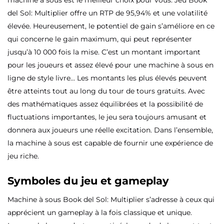
del Sol: Multiplier offre un RTP de 95,94% et une volatilité
élevée. Heureusement, le potentiel de gain s’améliore en ce
qui concerne le gain maximum, qui peut représenter
jusqu’à 10 000 fois la mise. C’est un montant important
pour les joueurs et assez élevé pour une machine à sous en
ligne de style livre… Les montants les plus élevés peuvent
être atteints tout au long du tour de tours gratuits. Avec
des mathématiques assez équilibrées et la possibilité de
fluctuations importantes, le jeu sera toujours amusant et
donnera aux joueurs une réelle excitation. Dans l’ensemble,
la machine à sous est capable de fournir une expérience de
jeu riche.
Symboles du jeu et gameplay
Machine à sous Book del Sol: Multiplier s’adresse à ceux qui
apprécient un gameplay à la fois classique et unique.