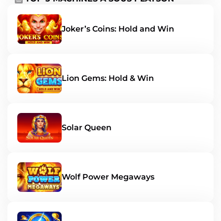
Joker’s Coins: Hold and Win
Lion Gems: Hold & Win
Solar Queen
Wolf Power Megaways