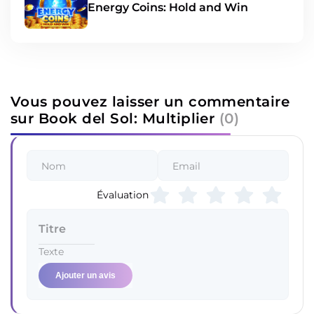
Energy Coins: Hold and Win
Vous pouvez laisser un commentaire
sur Book del Sol: Multiplier
(0)
Évaluation
Ajouter un avis