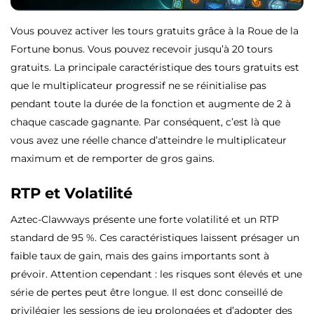
Vous pouvez activer les tours gratuits grâce à la Roue de la
Fortune bonus. Vous pouvez recevoir jusqu’à 20 tours
gratuits. La principale caractéristique des tours gratuits est
que le multiplicateur progressif ne se réinitialise pas
pendant toute la durée de la fonction et augmente de 2 à
chaque cascade gagnante. Par conséquent, c’est là que
vous avez une réelle chance d’atteindre le multiplicateur
maximum et de remporter de gros gains.
RTP et Volatilité
Aztec-Clawways présente une forte volatilité et un RTP
standard de 95 %. Ces caractéristiques laissent présager un
faible taux de gain, mais des gains importants sont à
prévoir. Attention cependant : les risques sont élevés et une
série de pertes peut être longue. Il est donc conseillé de
privilégier les sessions de jeu prolongées et d’adopter des