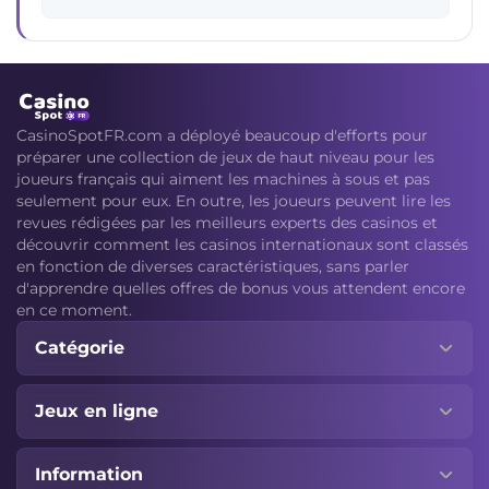
CasinoSpotFR.com a déployé beaucoup d'efforts pour
préparer une collection de jeux de haut niveau pour les
joueurs français qui aiment les machines à sous et pas
seulement pour eux. En outre, les joueurs peuvent lire les
revues rédigées par les meilleurs experts des casinos et
découvrir comment les casinos internationaux sont classés
en fonction de diverses caractéristiques, sans parler
d'apprendre quelles offres de bonus vous attendent encore
en ce moment.
Catégorie
Jeux en ligne
Information