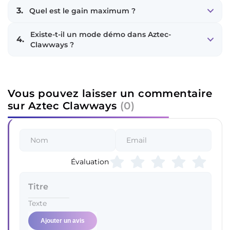
3.
Quel est le gain maximum ?
Existe-t-il un mode démo dans Aztec-
4.
Clawways ?
Vous pouvez laisser un commentaire
sur Aztec Clawways
(0)
Évaluation
Ajouter un avis