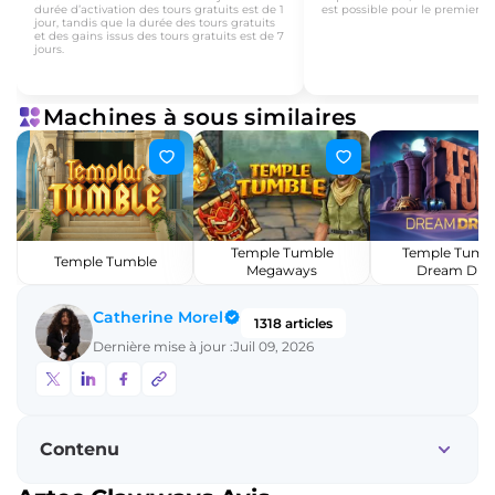
durée d’activation des tours gratuits est de 1
est possible pour le premier d
jour, tandis que la durée des tours gratuits
et des gains issus des tours gratuits est de 7
jours.
Machines à sous similaires
Temple Tumble
Temple Tumbl
Temple Tumble
Megaways
Dream Dro
Catherine Morel
1318 articles
Dernière mise à jour :
Juil 09, 2026
Contenu