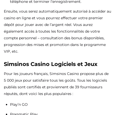
téléphone et terminer l’enregistrement.
Ensuite, vous serez automatiquement autorisé à accéder au
casino en ligne et vous pourrez effectuer votre premier
dépôt pour jouer avec de l’argent réel. Vous aurez
également accès à toutes les fonctionnalités de votre
compte personnel – consultation des bonus disponibles,
progression des mises et promotion dans le programme
VIP, etc.
Simsinos Casino Logiciels et Jeux
Pour les joueurs français, Simsinos Casino propose plus de
5 000 jeux pour satisfaire tous les goûts. Tous les logiciels
publiés sont certifiés et proviennent de 39 fournisseurs
réputés, dont voici les plus populaires :
Play’n GO
Pragmatic Play