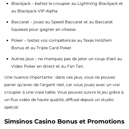
Blackjack – battez le croupier au Lightning Blackjack et
au Blackjack VIP Alpha.
Baccarat – jouez au Speed Baccarat et au Baccarat
Squeeze pour gagner en vitesse.
Poker – testez vos compétences au Texas Hold’em
Bonus et au Triple Card Poker.
Autres jeux – ne manquez pas de jeter un coup d’œil au
Video Poker en direct et au Fan Tan.
Une nuance importante : dans ces jeux, vous ne pouvez
parier qu’avec de l’argent réel, car vous jouez avec un vrai
croupier à une vraie table. Vous pouvez suivre le jeu grâce à
un flux vidéo de haute qualité, diffusé depuis un studio
spécial.
Simsinos Casino Bonus et Promotions