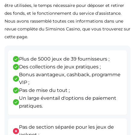
être utilisées, le temps nécessaire pour déposer et retirer
des fonds, et le fonctionnement du service d’assistance.
Nous avons rassemblé toutes ces informations dans une
revue complète du Simsinos Casino, que vous trouverez sur
cette page.
Plus de 5000 jeux de 39 fournisseurs ;
Des collections de jeux pratiques ;
Bonus avantageux, cashback, programme
VIP ;
Pas de mise du tout ;
Un large éventail d'options de paiement
pratiques.
Pas de section séparée pour les jeux de
jackpot ;