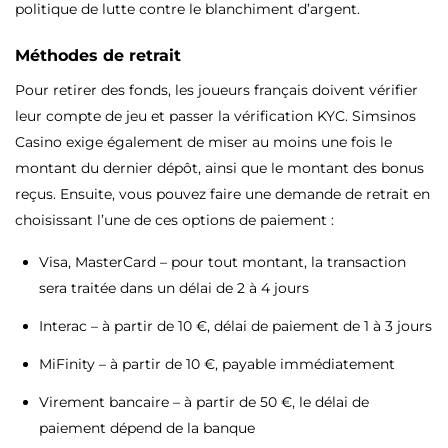
politique de lutte contre le blanchiment d’argent.
Méthodes de retrait
Pour retirer des fonds, les joueurs français doivent vérifier
leur compte de jeu et passer la vérification KYC. Simsinos
Casino exige également de miser au moins une fois le
montant du dernier dépôt, ainsi que le montant des bonus
reçus. Ensuite, vous pouvez faire une demande de retrait en
choisissant l’une de ces options de paiement :
Visa, MasterCard – pour tout montant, la transaction
sera traitée dans un délai de 2 à 4 jours
Interac – à partir de 10 €, délai de paiement de 1 à 3 jours
MiFinity – à partir de 10 €, payable immédiatement
Virement bancaire – à partir de 50 €, le délai de
paiement dépend de la banque