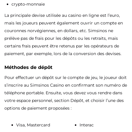
crypto-monnaie
La principale devise utilisée au casino en ligne est l’euro,
mais les joueurs peuvent également ouvrir un compte en
couronnes norvégiennes, en dollars, etc. Simsinos ne
prélève pas de frais pour les dépôts ou les retraits, mais
certains frais peuvent être retenus par les opérateurs de
paiement, par exemple, lors de la conversion des devises.
Méthodes de dépôt
Pour effectuer un dépôt sur le compte de jeu, le joueur doit
s’inscrire au Simsinos Casino en confirmant son numéro de
téléphone portable. Ensuite, vous devez vous rendre dans
votre espace personnel, section Dépôt, et choisir l’une des
options de paiement proposées :
Visa, Mastercard
Interac