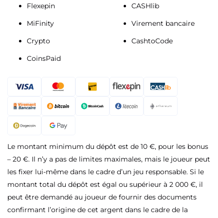
Flexepin
CASHlib
MiFinity
Virement bancaire
Crypto
CashtoCode
CoinsPaid
Le montant minimum du dépôt est de 10 €, pour les bonus
– 20 €. Il n’y a pas de limites maximales, mais le joueur peut
les fixer lui-même dans le cadre d’un jeu responsable. Si le
montant total du dépôt est égal ou supérieur à 2 000 €, il
peut être demandé au joueur de fournir des documents
confirmant l’origine de cet argent dans le cadre de la