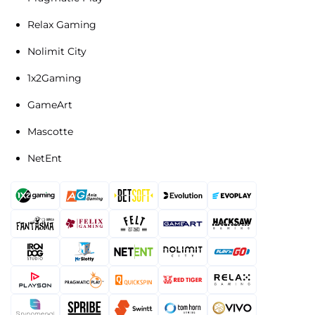
Relax Gaming
Nolimit City
1x2Gaming
GameArt
Mascotte
NetEnt