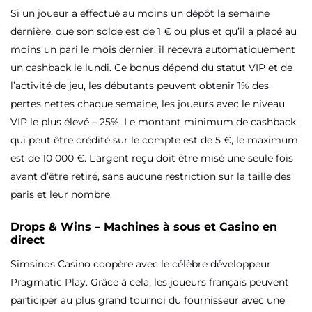
Si un joueur a effectué au moins un dépôt la semaine
dernière, que son solde est de 1 € ou plus et qu’il a placé au
moins un pari le mois dernier, il recevra automatiquement
un cashback le lundi. Ce bonus dépend du statut VIP et de
l’activité de jeu, les débutants peuvent obtenir 1% des
pertes nettes chaque semaine, les joueurs avec le niveau
VIP le plus élevé – 25%. Le montant minimum de cashback
qui peut être crédité sur le compte est de 5 €, le maximum
est de 10 000 €. L’argent reçu doit être misé une seule fois
avant d’être retiré, sans aucune restriction sur la taille des
paris et leur nombre.
Drops & Wins – Machines à sous et Casino en
direct
Simsinos Casino coopère avec le célèbre développeur
Pragmatic Play. Grâce à cela, les joueurs français peuvent
participer au plus grand tournoi du fournisseur avec une