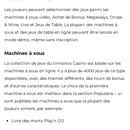
Les joueurs peuvent sélectionner des jeux parmi les
machines à sous vidéo, Achat de Bonus, Megaways, Drops
& Wins, Live et Jeux de Table. La plupart des machines à
sous et des jeux de table en ligne peuvent être lancés en
mode démo, même sans inscription.
Machines à sous
La collection de jeux du Simsinos Casino est basée sur les
machines à sous en ligne. Il y a plus de 4000 jeux de ce type
disponibles, avec des thèmes différents, des tours de bonus
et d’autres caractéristiques. Le choix de la première
machine à sous est meilleur dans la section Populaire – ici
sont publiées les machines à sous que la plupart des
joueurs aiment, par exemple :
Livre des morts Play’n GO