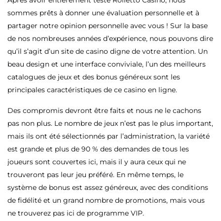
Après avoir entièrement testé Rolletto Casino, nous
sommes prêts à donner une évaluation personnelle et à
partager notre opinion personnelle avec vous ! Sur la base
de nos nombreuses années d’expérience, nous pouvons dire
qu’il s’agit d’un site de casino digne de votre attention. Un
beau design et une interface conviviale, l’un des meilleurs
catalogues de jeux et des bonus généreux sont les
principales caractéristiques de ce casino en ligne.
Des compromis devront être faits et nous ne le cachons
pas non plus. Le nombre de jeux n’est pas le plus important,
mais ils ont été sélectionnés par l’administration, la variété
est grande et plus de 90 % des demandes de tous les
joueurs sont couvertes ici, mais il y aura ceux qui ne
trouveront pas leur jeu préféré. En même temps, le
système de bonus est assez généreux, avec des conditions
de fidélité et un grand nombre de promotions, mais vous
ne trouverez pas ici de programme VIP.