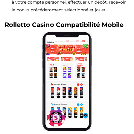
à votre compte personnel, effectuer un dépôt, recevoir
le bonus précédemment sélectionné et jouer.
Rolletto Casino Compatibilité Mobile