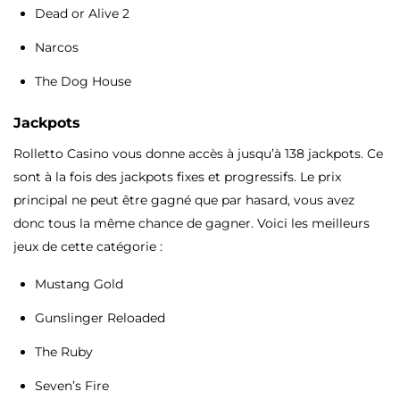
Dead or Alive 2
Narcos
The Dog House
Jackpots
Rolletto Casino vous donne accès à jusqu’à 138 jackpots. Ce
sont à la fois des jackpots fixes et progressifs. Le prix
principal ne peut être gagné que par hasard, vous avez
donc tous la même chance de gagner. Voici les meilleurs
jeux de cette catégorie :
Mustang Gold
Gunslinger Reloaded
The Ruby
Seven’s Fire