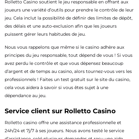
Rolletto Casino soutient le jeu responsable en offrant aux
joueurs une variété d’outils pour prendre le contrôle de leur
jeu. Cela inclut la possibilité de définir des limites de dépôt,
des délais et une auto-exclusion afin que les joueurs
puissent gérer leurs habitudes de jeu.
Nous vous rappelons que même si le casino adhère aux
principes du jeu responsable, tout dépend de vous ! Si vous
avez perdu le contrôle et que vous dépensez beaucoup
d’argent et de temps au casino, alors tournez-vous vers les
professionnels ! Faites un test gratuit sur le site du casino,
cela vous aidera à savoir si vous êtes sujet à une
dépendance au jeu.
Service client sur Rolletto Casino
Rolletto casino offre une assistance professionnelle et
24h/24 et 7j/7 à ses joueurs. Nous avons testé le service
d’assistance, créé plusieurs demandes et reçu une aide