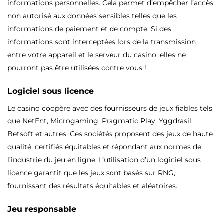
informations personnelles. Cela permet d’empêcher l’accès
non autorisé aux données sensibles telles que les
informations de paiement et de compte. Si des
informations sont interceptées lors de la transmission
entre votre appareil et le serveur du casino, elles ne
pourront pas être utilisées contre vous !
Logiciel sous licence
Le casino coopère avec des fournisseurs de jeux fiables tels
que NetEnt, Microgaming, Pragmatic Play, Yggdrasil,
Betsoft et autres. Ces sociétés proposent des jeux de haute
qualité, certifiés équitables et répondant aux normes de
l’industrie du jeu en ligne. L’utilisation d’un logiciel sous
licence garantit que les jeux sont basés sur RNG,
fournissant des résultats équitables et aléatoires.
Jeu responsable