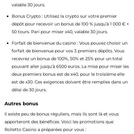
valable 30 jours.
Bonus Crypto : Utilisez la crypto sur votre premier
dépôt pour recevoir un bonus de 100 % jusqu’à 1 000 € +
50 tours. Pari pour miser x40, valable 30 jours.
Forfait de bienvenue du casino : Vous pouvez choisir un
forfait de bienvenue pour vos 3 premiers dépôts. Vous
recevrez un bonus de 100%, 50% et 25% pour un total
pouvant aller jusqu’à 6500 euros. La mise pour miser les
deux premiers bonus est de x40, pour le troisième elle
est de x30. Ces exigences doivent être remplies dans un
délai de 30 jours.
Autres bonus
Il existe peu de bonus réguliers, mais ils sont là et vous
apporteront des bénéfices. Voici les promotions que
Rolletto Casino a préparées pour vous :