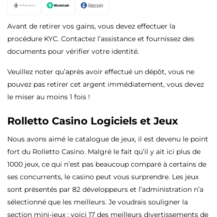
Avant de retirer vos gains, vous devez effectuer la
procédure KYC. Contactez l’assistance et fournissez des
documents pour vérifier votre identité.
Veuillez noter qu’après avoir effectué un dépôt, vous ne
pouvez pas retirer cet argent immédiatement, vous devez
le miser au moins 1 fois !
Rolletto Casino Logiciels et Jeux
Nous avons aimé le catalogue de jeux, il est devenu le point
fort du Rolletto Casino. Malgré le fait qu’il y ait ici plus de
1000 jeux, ce qui n’est pas beaucoup comparé à certains de
ses concurrents, le casino peut vous surprendre. Les jeux
sont présentés par 82 développeurs et l’administration n’a
sélectionné que les meilleurs. Je voudrais souligner la
section mini-jeux ; voici 17 des meilleurs divertissements de