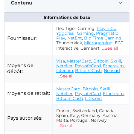
Contenu
Informations de base
Red Tiger Gaming,
Play'n Go
,
Yggdrasil Gaming
,
Pragmatic
Fournisseur:
Play
,
NetEnt
,
Big Time Gaming
,
Thunderkick,
Microgaming
, EGT
Interactive, GameArt
...See all
Visa
,
MasterCard
,
Bitcoin
,
Skrill
,
Moyens de
Neteller
,
PaysafeCard
,
Ethereum
,
Litecoin
,
Bitcoin Cash
,
Neosurf
dépôt:
...See all
MasterCard
,
Bitcoin
,
Skrill
,
Moyens de retrait:
Neteller
,
PaysafeCard
,
Ethereum
,
Bitcoin Cash
,
Litecoin
France, Switzerland, Canada,
Spain, Italy, Germany, Austria,
Pays autorisés:
Malta, Portugal, Norway
...See all