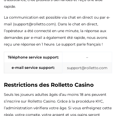
rapide.
La communication est possible via chat en direct ou par e-
mail (support@rolletto.com). Dans le chat en direct,
l’opérateur a été connecté en une minute, la réponse aux
demandes par e-mail a également été rapide, nous avons
reçu une réponse en 1 heure. Le support parle français !
Téléphone service support:
–
e-mail service support:
support@rolletto.com
Restrictions des Rolletto Casino
Seuls les joueurs adultes âgés d’au moins 18 ans peuvent
s’inscrire sur Rolletto Casino. Grâce à la procédure KYC,
l’administration vérifiera votre âge. Si vous enfreignez cette
règle, votre compte, votre argent et vos gains seront