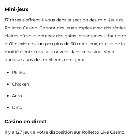
Mini-jeux
17 titres s’offrent à vous dans la section des mini-jeux du
Rolletto Casino. Ce sont des jeux simples avec des règles
claires où vous obtenez des gains instantanés. Il faut dire
qu’il n’existe qu’un peu plus de 30 mini-jeux, et plus de la
moitié d’entre eux se trouvent dans ce casino. Voici
quelques-uns des meilleurs mini-jeux :
Plinko
Chicken
Aero
Dino
Casino en direct
Il y a 127 jeux à votre disposition sur Rolletto Live Casino.