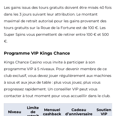
Les gains issus des tours gratuits doivent être misés 40 fois
dans les 3 jours suivant leur attribution. Le montant
maximal de retrait autorisé pour les gains provenant des
tours gratuits sur la Roue de la Fortune est de 100 €. Les
Super Spins vous permettent de retirer entre 100 € et 500
€.
Programme VIP Kings Chance
Kings Chance Casino vous invite à participer à son
programme VIP à 5 niveaux. Pour devenir membre de ce
club exclusif, vous devez jouer régulièrement aux machines
à sous et aux jeux de table : plus vous jouez, plus vous
progressez rapidement. Un conseiller VIP peut vous
contacter à tout moment pour vous accueillir dans le club.
Limite
Mensuel
Cadeau
Soutien
Niveau
de
cashback
d’anniversaire
VIP