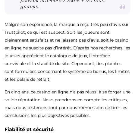
pouvant atteindre 7 200 € + 120 tours
gratuits.
Malgré son expérience, la marque a reçu très peu d’avis sur
Trustpilot, ce qui est suspect. Soit les joueurs sont
pleinement satisfaits et ne laissent pas d’avis, soit le casino
en ligne ne suscite pas d’intérêt. D’après nos recherches, les
joueurs apprécient le catalogue de jeux, l’interface
conviviale et la stabilité du site. Cependant, des plaintes
sont formulées concernant le système de bonus, les limites
et les délais de retrait.
En cinq ans, ce casino en ligne n’a pas réussi à se forger une
solide réputation. Nous prendrons en compte les critiques,
mais nous testerons tout par nous-mêmes afin de tirer les
conclusions les plus objectives possibles.
Fiabilité et sécurité