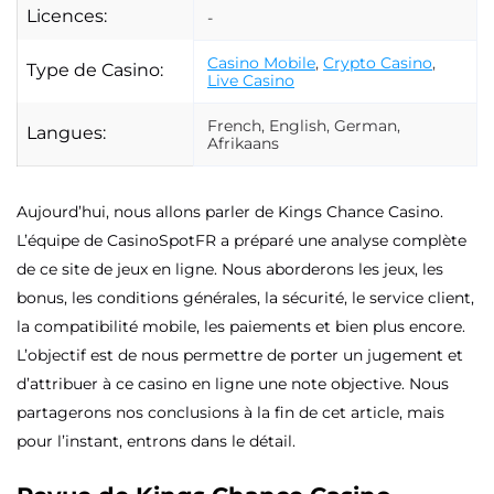
Licences:
-
Casino Mobile
,
Crypto Casino
,
Type de Casino:
Live Casino
French, English, German,
Langues:
Afrikaans
Aujourd’hui, nous allons parler de Kings Chance Casino.
L’équipe de CasinoSpotFR a préparé une analyse complète
de ce site de jeux en ligne. Nous aborderons les jeux, les
bonus, les conditions générales, la sécurité, le service client,
la compatibilité mobile, les paiements et bien plus encore.
L’objectif est de nous permettre de porter un jugement et
d’attribuer à ce casino en ligne une note objective. Nous
partagerons nos conclusions à la fin de cet article, mais
pour l’instant, entrons dans le détail.