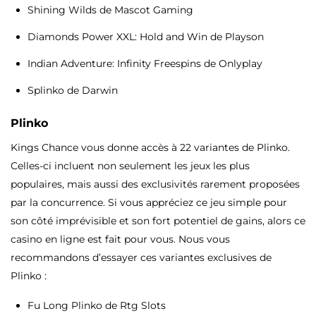
Shining Wilds de Mascot Gaming
Diamonds Power XXL: Hold and Win de Playson
Indian Adventure: Infinity Freespins de Onlyplay
Splinko de Darwin
Plinko
Kings Chance vous donne accès à 22 variantes de Plinko.
Celles-ci incluent non seulement les jeux les plus
populaires, mais aussi des exclusivités rarement proposées
par la concurrence. Si vous appréciez ce jeu simple pour
son côté imprévisible et son fort potentiel de gains, alors ce
casino en ligne est fait pour vous. Nous vous
recommandons d’essayer ces variantes exclusives de
Plinko :
Fu Long Plinko de Rtg Slots