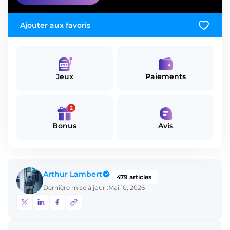
Ajouter aux favoris
Jeux
Paiements
2
Bonus
Avis
Arthur Lambert
479 articles
Dernière mise à jour :
Mai 10, 2026