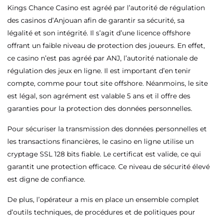
Kings Chance Casino est agréé par l’autorité de régulation
des casinos d’Anjouan afin de garantir sa sécurité, sa
légalité et son intégrité. Il s’agit d’une licence offshore
offrant un faible niveau de protection des joueurs. En effet,
ce casino n’est pas agréé par ANJ, l’autorité nationale de
régulation des jeux en ligne. Il est important d’en tenir
compte, comme pour tout site offshore. Néanmoins, le site
est légal, son agrément est valable 5 ans et il offre des
garanties pour la protection des données personnelles.
Pour sécuriser la transmission des données personnelles et
les transactions financières, le casino en ligne utilise un
cryptage SSL 128 bits fiable. Le certificat est valide, ce qui
garantit une protection efficace. Ce niveau de sécurité élevé
est digne de confiance.
De plus, l’opérateur a mis en place un ensemble complet
d’outils techniques, de procédures et de politiques pour