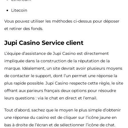
Litecoin
Vous pouvez utiliser les méthodes ci-dessus pour déposer
et retirer des fonds.
Jupi Casino Service client
L’équipe d’assistance de Jupi Casino est directement
impliquée dans la construction de la réputation de la
marque. Idéalement, un site devrait avoir plusieurs moyens
de contacter le support, dont l’un permet une réponse la
plus rapide possible. Jupi Casino respecte cette règle, le site
offrant aux parieurs français deux options pour résoudre
leurs questions : via le chat en direct et l’email.
Tout d’abord, sachez que le moyen le plus simple d’obtenir
une réponse du casino est de cliquer sur l’icône jaune en
bas à droite de l’écran et de sélectionner l’icône de chat.