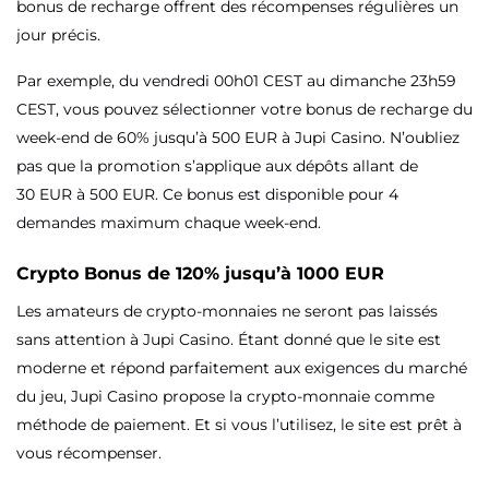
bonus de recharge offrent des récompenses régulières un
jour précis.
Par exemple, du vendredi 00h01 CEST au dimanche 23h59
CEST, vous pouvez sélectionner votre bonus de recharge du
week-end de 60% jusqu’à 500 EUR à Jupi Casino. N’oubliez
pas que la promotion s’applique aux dépôts allant de
30 EUR à 500 EUR. Ce bonus est disponible pour 4
demandes maximum chaque week-end.
Crypto Bonus de 120% jusqu’à 1000 EUR
Les amateurs de crypto-monnaies ne seront pas laissés
sans attention à Jupi Casino. Étant donné que le site est
moderne et répond parfaitement aux exigences du marché
du jeu, Jupi Casino propose la crypto-monnaie comme
méthode de paiement. Et si vous l’utilisez, le site est prêt à
vous récompenser.