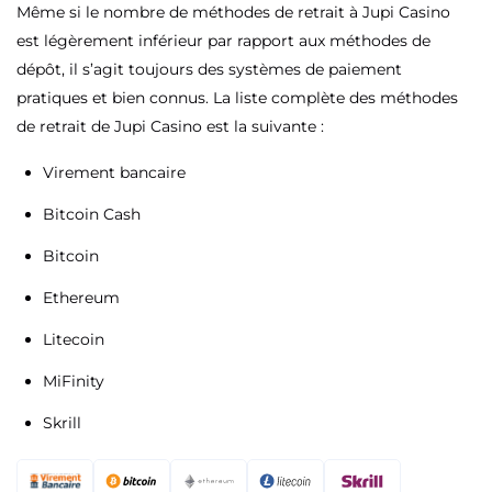
Même si le nombre de méthodes de retrait à Jupi Casino
est légèrement inférieur par rapport aux méthodes de
dépôt, il s’agit toujours des systèmes de paiement
pratiques et bien connus. La liste complète des méthodes
de retrait de Jupi Casino est la suivante :
Virement bancaire
Bitcoin Cash
Bitcoin
Ethereum
Litecoin
MiFinity
Skrill