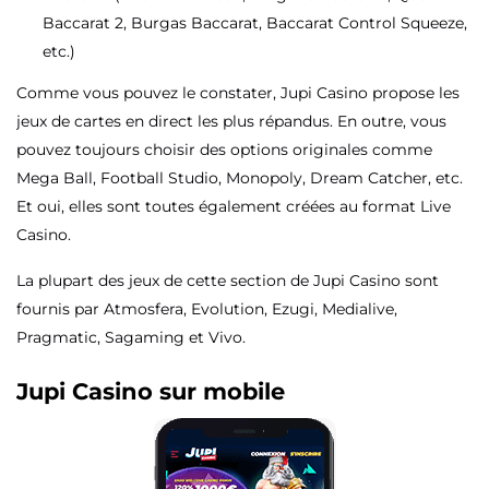
Baccarat 2, Burgas Baccarat, Baccarat Control Squeeze,
etc.)
Comme vous pouvez le constater, Jupi Casino propose les
jeux de cartes en direct les plus répandus. En outre, vous
pouvez toujours choisir des options originales comme
Mega Ball, Football Studio, Monopoly, Dream Catcher, etc.
Et oui, elles sont toutes également créées au format Live
Casino.
La plupart des jeux de cette section de Jupi Casino sont
fournis par Atmosfera, Evolution, Ezugi, Medialive,
Pragmatic, Sagaming et Vivo.
Jupi Casino sur mobile