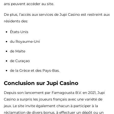
ans peuvent accéder au site.
De plus, l’accès aux services de Jupi Casino est restreint aux
résidents des:
États-Unis
du Royaume-Uni
de Malte
de Curaçao
de la Grèce et des Pays-Bas.
Conclusion sur Jupi Casino
Depuis son lancement par Famagousta B.V. en 2021, Jupi
Casino a surpris les joueurs français avec une variété de
jeux. Le site invite également chacun à participer à la
réclamation de divers bonus, à effectuer un dépôt ou un