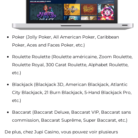
Poker (Jolly Poker, All American Poker, Caribbean
Poker, Aces and Faces Poker, etc.)
Roulette Roulette (Roulette américaine, Zoom Roulette,
Roulette Royal, 300 Carat Roulette, Alphabet Roulette,
etc.)
Blackjack (Blackjack 3D, American Blackjack, Atlantic
City Blackjack, 21 Burn Blackjack, 5-Hand Blackjack Pro,
etc.)
Baccarat (Baccarat Deluxe, Baccarat VIP, Baccarat sans
commission, Baccarat Suprême, Super Baccarat, etc.)
De plus, chez Jupi Casino, vous pouvez voir plusieurs