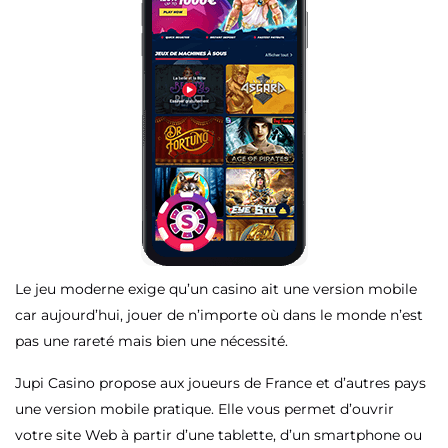
Le jeu moderne exige qu’un casino ait une version mobile
car aujourd’hui, jouer de n’importe où dans le monde n’est
pas une rareté mais bien une nécessité.
Jupi Casino propose aux joueurs de France et d’autres pays
une version mobile pratique. Elle vous permet d’ouvrir
votre site Web à partir d’une tablette, d’un smartphone ou