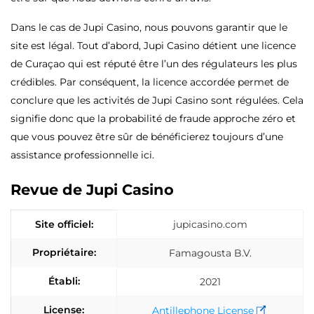
Dans le cas de Jupi Casino, nous pouvons garantir que le
site est légal. Tout d’abord, Jupi Casino détient une licence
de Curaçao qui est réputé être l’un des régulateurs les plus
crédibles. Par conséquent, la licence accordée permet de
conclure que les activités de Jupi Casino sont régulées. Cela
signifie donc que la probabilité de fraude approche zéro et
que vous pouvez être sûr de bénéficierez toujours d’une
assistance professionnelle ici.
Revue de Jupi Casino
Site officiel:
jupicasino.com
Propriétaire:
Famagousta B.V.
Établi:
2021
License:
Antillephone License