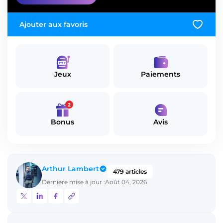
Ajouter aux favoris
Jeux
Paiements
2
Bonus
Avis
Arthur Lambert
479 articles
Dernière mise à jour :
Août 04, 2026