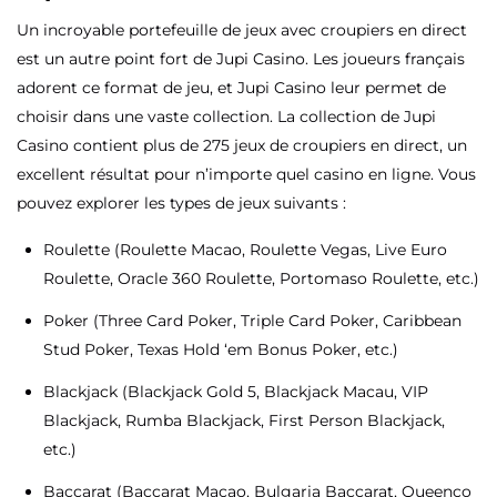
Un incroyable portefeuille de jeux avec croupiers en direct
est un autre point fort de Jupi Casino. Les joueurs français
adorent ce format de jeu, et Jupi Casino leur permet de
choisir dans une vaste collection. La collection de Jupi
Casino contient plus de 275 jeux de croupiers en direct, un
excellent résultat pour n’importe quel casino en ligne. Vous
pouvez explorer les types de jeux suivants :
Roulette (Roulette Macao, Roulette Vegas, Live Euro
Roulette, Oracle 360 Roulette, Portomaso Roulette, etc.)
Poker (Three Card Poker, Triple Card Poker, Caribbean
Stud Poker, Texas Hold ‘em Bonus Poker, etc.)
Blackjack (Blackjack Gold 5, Blackjack Macau, VIP
Blackjack, Rumba Blackjack, First Person Blackjack,
etc.)
Baccarat (Baccarat Macao, Bulgaria Baccarat, Queenco