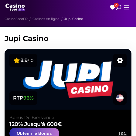
0
FREE SPINS
CasinoSpotFR
Casinos en ligne
Jupi Casino
8.9
/10
Ethereum
Litecoin
Euteller
Ne
Jupi Casino
8.9
/10
Jupi Casino
50 FS
0.10 € par tour
35x
Dépôt minimum
Wager
+0
+0
Non
Obtenir le Bonus
RTP
96%
18+. Les 50 Freespins que les joueurs recevront pour avoir nommé Jupi
Casino seront crédités sur Triple Lucky 8’s (€0.10 par tour).
Bonus De Bienvenue
Litecoin
Skrill
120% Jusqu’à 600€
T&C
Obtenir le Bonus