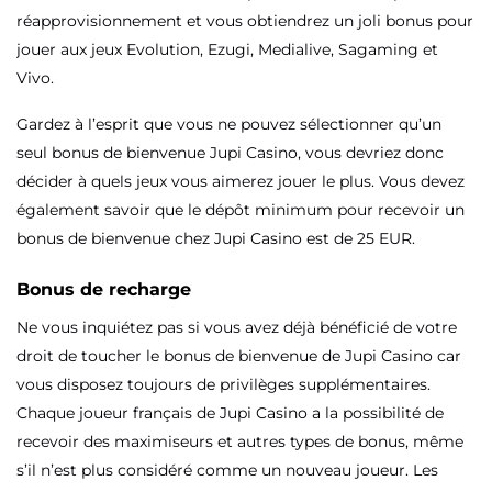
réapprovisionnement et vous obtiendrez un joli bonus pour
jouer aux jeux Evolution, Ezugi, Medialive, Sagaming et
Vivo.
Gardez à l’esprit que vous ne pouvez sélectionner qu’un
seul bonus de bienvenue Jupi Casino, vous devriez donc
décider à quels jeux vous aimerez jouer le plus. Vous devez
également savoir que le dépôt minimum pour recevoir un
bonus de bienvenue chez Jupi Casino est de 25 EUR.
Bonus de recharge
Ne vous inquiétez pas si vous avez déjà bénéficié de votre
droit de toucher le bonus de bienvenue de Jupi Casino car
vous disposez toujours de privilèges supplémentaires.
Chaque joueur français de Jupi Casino a la possibilité de
recevoir des maximiseurs et autres types de bonus, même
s’il n’est plus considéré comme un nouveau joueur. Les