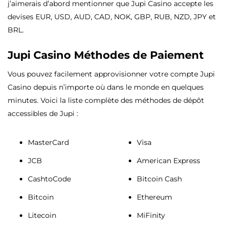
j’aimerais d’abord mentionner que Jupi Casino accepte les
devises EUR, USD, AUD, CAD, NOK, GBP, RUB, NZD, JPY et
BRL.
Jupi Casino Méthodes de Paiement
Vous pouvez facilement approvisionner votre compte Jupi
Casino depuis n’importe où dans le monde en quelques
minutes. Voici la liste complète des méthodes de dépôt
accessibles de Jupi :
MasterCard
Visa
JCB
American Express
CashtoCode
Bitcoin Cash
Bitcoin
Ethereum
Litecoin
MiFinity