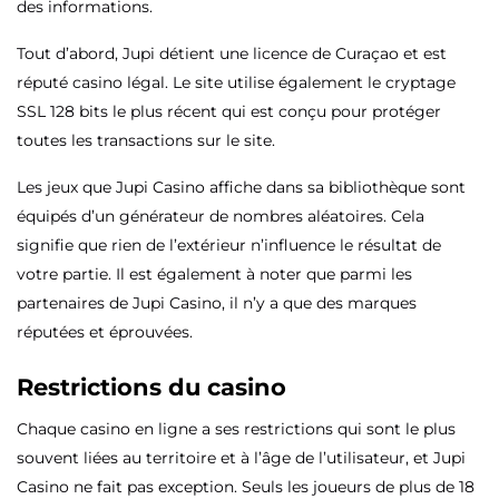
des informations.
Tout d’abord, Jupi détient une licence de Curaçao et est
réputé casino légal. Le site utilise également le cryptage
SSL 128 bits le plus récent qui est conçu pour protéger
toutes les transactions sur le site.
Les jeux que Jupi Casino affiche dans sa bibliothèque sont
équipés d’un générateur de nombres aléatoires. Cela
signifie que rien de l’extérieur n’influence le résultat de
votre partie. Il est également à noter que parmi les
partenaires de Jupi Casino, il n’y a que des marques
réputées et éprouvées.
Restrictions du casino
Chaque casino en ligne a ses restrictions qui sont le plus
souvent liées au territoire et à l’âge de l’utilisateur, et Jupi
Casino ne fait pas exception. Seuls les joueurs de plus de 18