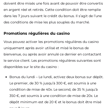
doivent être misés une fois avant de pouvoir être convertis
en argent réel et retirés. Cette condition doit être remplie
dans les 7 jours suivant le crédit du bonus. Il s’agit de l’une
des conditions de mise les plus souples du marché.
Promotions régulières du casino
Vous pouvez activer les promotions régulières du casino
uniquement après avoir utilisé et misé le bonus de
bienvenue, ou après avoir annulé ce dernier en contactant
le service client. Les promotions régulières suivantes sont
disponibles sur le site du casino :
Bonus du lundi – Le lundi, activez deux bonus sur dépôt.
Le premier, de 30 % jusqu’à 300 €, est soumis à une
condition de mise de 40x. Le second, de 35 % jusqu’à
350 €, est soumis à une condition de mise de 20x. Le
dépôt minimum est de 20 € et le bonus doit être misé