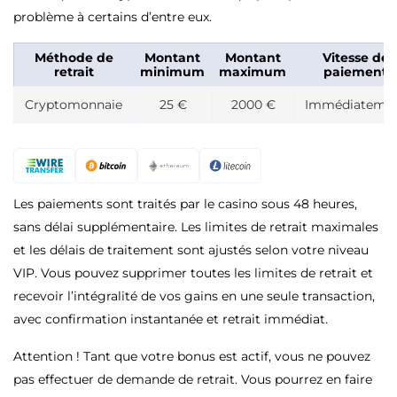
problème à certains d’entre eux.
Méthode de
Montant
Montant
Vitesse de
retrait
minimum
maximum
paiement
Cryptomonnaie
25 €
2000 €
Immédiateme
Les paiements sont traités par le casino sous 48 heures,
sans délai supplémentaire. Les limites de retrait maximales
et les délais de traitement sont ajustés selon votre niveau
VIP. Vous pouvez supprimer toutes les limites de retrait et
recevoir l’intégralité de vos gains en une seule transaction,
avec confirmation instantanée et retrait immédiat.
Attention ! Tant que votre bonus est actif, vous ne pouvez
pas effectuer de demande de retrait. Vous pourrez en faire