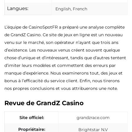
Langues:
English, French
L’équipe de CasinoSpotFR a préparé une analyse complète
de GrandZ Casino. Ce site de jeux en ligne est un nouveau
venu sur le marché, son opérateur n’ayant que trois ans
d’existence. Les nouveaux venus créent souvent quelque
chose d’unique et d’intéressant, tandis que d’autres tentent
d’imiter leurs modèles et commettent des erreurs par
manque d’expérience. Nous examinerons tout, des jeux et
bonus à l’efficacité du service client. Enfin, nous tirerons
nos propres conclusions et vous attribuerons une note.
Revue de GrandZ Casino
Site officiel:
grandzrace.com
Propriétaire:
Brightstar N.V