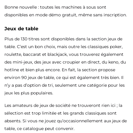
Bonne nouvelle : toutes les machines à sous sont
disponibles en mode démo gratuit, même sans inscription.
Jeux de table
Plus de 130 titres sont disponibles dans la section jeux de
table. C’est un bon choix, mais outre les classiques poker,
roulette, baccarat et blackjack, vous trouverez également
des mini-jeux, des jeux avec croupier en direct, du keno, du
hotline et bien plus encore. En fait, la section propose
environ 90 jeux de table, ce qui est également très bien. Il
n’y a pas d’option de tri, seulement une catégorie pour les
jeux les plus populaires.
Les amateurs de jeux de société ne trouveront rien ici ; la
sélection est trop limitée et les grands classiques sont
absents. Si vous ne jouez qu’occasionnellement aux jeux de
table, ce catalogue peut convenir.