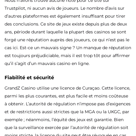
Nous n’avons trouvé aucune note pour ce site sur
Trustpilot, ni aucun avis de joueurs. Le nombre d’avis sur
d’autres plateformes est également insuffisant pour tirer
des conclusions. Ce site de jeux existe depuis plus de deux
ans, période durant laquelle la plupart des casinos se sont
forgé une réputation auprès des joueurs, ce qui n’est pas le
cas ici. Est-ce un mauvais signe ? Un manque de réputation
est toujours préjudiciable, mais il est trop tôt pour affirmer
qu’il s’agit d’un mauvais casino en ligne.
Fiabilité et sécurité
GrandZ Casino utilise une licence de Curaçao. Cette licence,
parmi les plus courantes, est plus facile et moins coûteuse
à obtenir. L’autorité de régulation n’impose pas d’exigences
et de restrictions aussi strictes que la MGA ou la UKGC, par
exemple ; néanmoins, l’équité des jeux est garantie. Bien
que la surveillance exercée par l’autorité de régulation soit
moins stricte, la licence du site peut être révoquée en cas