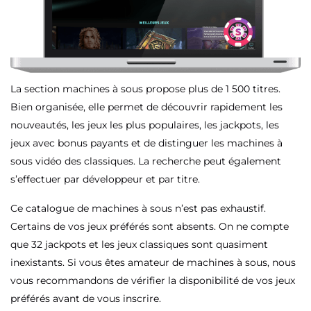
La section machines à sous propose plus de 1 500 titres.
Bien organisée, elle permet de découvrir rapidement les
nouveautés, les jeux les plus populaires, les jackpots, les
jeux avec bonus payants et de distinguer les machines à
sous vidéo des classiques. La recherche peut également
s’effectuer par développeur et par titre.
Ce catalogue de machines à sous n’est pas exhaustif.
Certains de vos jeux préférés sont absents. On ne compte
que 32 jackpots et les jeux classiques sont quasiment
inexistants. Si vous êtes amateur de machines à sous, nous
vous recommandons de vérifier la disponibilité de vos jeux
préférés avant de vous inscrire.