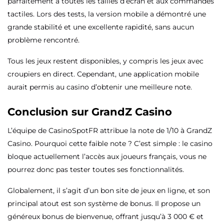
parfaitement à toutes les tailles d’écran et aux commandes
tactiles. Lors des tests, la version mobile a démontré une
grande stabilité et une excellente rapidité, sans aucun
problème rencontré.
Tous les jeux restent disponibles, y compris les jeux avec
croupiers en direct. Cependant, une application mobile
aurait permis au casino d’obtenir une meilleure note.
Conclusion sur GrandZ Casino
L’équipe de CasinoSpotFR attribue la note de 1/10 à GrandZ
Casino. Pourquoi cette faible note ? C’est simple : le casino
bloque actuellement l’accès aux joueurs français, vous ne
pourrez donc pas tester toutes ses fonctionnalités.
Globalement, il s’agit d’un bon site de jeux en ligne, et son
principal atout est son système de bonus. Il propose un
généreux bonus de bienvenue, offrant jusqu’à 3 000 € et