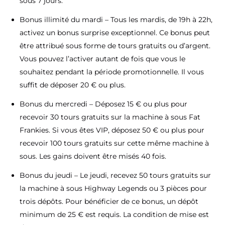
sous 7 jours.
Bonus illimité du mardi – Tous les mardis, de 19h à 22h,
activez un bonus surprise exceptionnel. Ce bonus peut
être attribué sous forme de tours gratuits ou d’argent.
Vous pouvez l’activer autant de fois que vous le
souhaitez pendant la période promotionnelle. Il vous
suffit de déposer 20 € ou plus.
Bonus du mercredi – Déposez 15 € ou plus pour
recevoir 30 tours gratuits sur la machine à sous Fat
Frankies. Si vous êtes VIP, déposez 50 € ou plus pour
recevoir 100 tours gratuits sur cette même machine à
sous. Les gains doivent être misés 40 fois.
Bonus du jeudi – Le jeudi, recevez 50 tours gratuits sur
la machine à sous Highway Legends ou 3 pièces pour
trois dépôts. Pour bénéficier de ce bonus, un dépôt
minimum de 25 € est requis. La condition de mise est