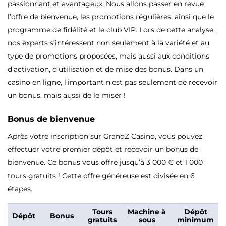
passionnant et avantageux. Nous allons passer en revue
l’offre de bienvenue, les promotions régulières, ainsi que le
programme de fidélité et le club VIP. Lors de cette analyse,
nos experts s’intéressent non seulement à la variété et au
type de promotions proposées, mais aussi aux conditions
d’activation, d’utilisation et de mise des bonus. Dans un
casino en ligne, l’important n’est pas seulement de recevoir
un bonus, mais aussi de le miser !
Bonus de bienvenue
Après votre inscription sur GrandZ Casino, vous pouvez
effectuer votre premier dépôt et recevoir un bonus de
bienvenue. Ce bonus vous offre jusqu’à 3 000 € et 1 000
tours gratuits ! Cette offre généreuse est divisée en 6
étapes.
Tours
Machine à
Dépôt
Dépôt
Bonus
gratuits
sous
minimum