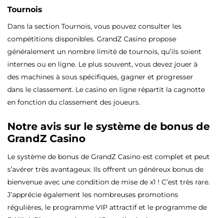
Tournois
Dans la section Tournois, vous pouvez consulter les
compétitions disponibles. GrandZ Casino propose
généralement un nombre limité de tournois, qu’ils soient
internes ou en ligne. Le plus souvent, vous devez jouer à
des machines à sous spécifiques, gagner et progresser
dans le classement. Le casino en ligne répartit la cagnotte
en fonction du classement des joueurs.
Notre avis sur le système de bonus de
GrandZ Casino
Le système de bonus de GrandZ Casino est complet et peut
s’avérer très avantageux. Ils offrent un généreux bonus de
bienvenue avec une condition de mise de x1 ! C’est très rare.
J’apprécie également les nombreuses promotions
régulières, le programme VIP attractif et le programme de