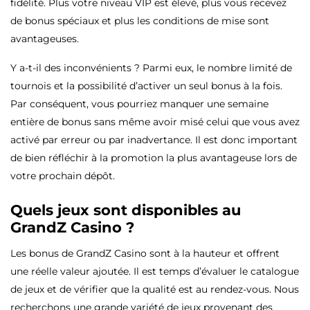
fidélité. Plus votre niveau VIP est élevé, plus vous recevez
de bonus spéciaux et plus les conditions de mise sont
avantageuses.
Y a-t-il des inconvénients ? Parmi eux, le nombre limité de
tournois et la possibilité d’activer un seul bonus à la fois.
Par conséquent, vous pourriez manquer une semaine
entière de bonus sans même avoir misé celui que vous avez
activé par erreur ou par inadvertance. Il est donc important
de bien réfléchir à la promotion la plus avantageuse lors de
votre prochain dépôt.
Quels jeux sont disponibles au
GrandZ Casino ?
Les bonus de GrandZ Casino sont à la hauteur et offrent
une réelle valeur ajoutée. Il est temps d’évaluer le catalogue
de jeux et de vérifier que la qualité est au rendez-vous. Nous
recherchons une grande variété de jeux provenant des