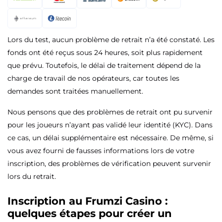
Lors du test, aucun problème de retrait n’a été constaté. Les
fonds ont été reçus sous 24 heures, soit plus rapidement
que prévu. Toutefois, le délai de traitement dépend de la
charge de travail de nos opérateurs, car toutes les
demandes sont traitées manuellement.
Nous pensons que des problèmes de retrait ont pu survenir
pour les joueurs n’ayant pas validé leur identité (KYC). Dans
ce cas, un délai supplémentaire est nécessaire. De même, si
vous avez fourni de fausses informations lors de votre
inscription, des problèmes de vérification peuvent survenir
lors du retrait.
Inscription au Frumzi Casino :
quelques étapes pour créer un