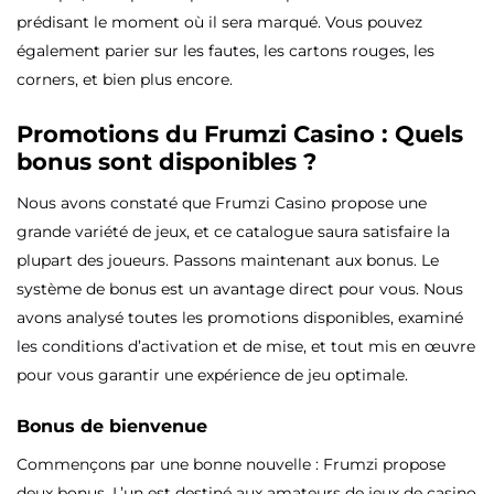
prédisant le moment où il sera marqué. Vous pouvez
également parier sur les fautes, les cartons rouges, les
corners, et bien plus encore.
Promotions du Frumzi Casino : Quels
bonus sont disponibles ?
Nous avons constaté que Frumzi Casino propose une
grande variété de jeux, et ce catalogue saura satisfaire la
plupart des joueurs. Passons maintenant aux bonus. Le
système de bonus est un avantage direct pour vous. Nous
avons analysé toutes les promotions disponibles, examiné
les conditions d’activation et de mise, et tout mis en œuvre
pour vous garantir une expérience de jeu optimale.
Bonus de bienvenue
Commençons par une bonne nouvelle : Frumzi propose
deux bonus. L’un est destiné aux amateurs de jeux de casino