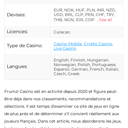
EUR, NOK, HUF, PLN, INR, NZD,
Devises:
USD, BRL, CLP, PEN, CHF, TRY,
THB, NGN, IDR, COP
...See all
Licences:
Curacao
Casino Mobile
,
Crypto Casino
,
Type de Casino:
Live Casino
English, Finnish, Hungarian,
Norwegian, Polish, Portuguese,
Langues:
Espanol, German, French, Italian,
Czech, Greek
Frumzi Casino est en activité depuis 2020 et figure peut-
être déjà dans nos classements, recommandations et
sélections. Il est temps d’examiner ce site de jeux en ligne
de plus près et de déterminer s’il convient réellement aux
joueurs français. Dans cet article, nous aborderons les jeux,