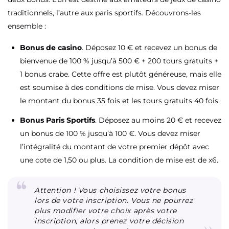
traditionnels, l’autre aux paris sportifs. Découvrons-les
ensemble :
Bonus de casino
. Déposez 10 € et recevez un bonus de
bienvenue de 100 % jusqu’à 500 € + 200 tours gratuits +
1 bonus crabe. Cette offre est plutôt généreuse, mais elle
est soumise à des conditions de mise. Vous devez miser
le montant du bonus 35 fois et les tours gratuits 40 fois.
Bonus Paris Sportifs
. Déposez au moins 20 € et recevez
un bonus de 100 % jusqu’à 100 €. Vous devez miser
l’intégralité du montant de votre premier dépôt avec
une cote de 1,50 ou plus. La condition de mise est de x6.
Attention ! Vous choisissez votre bonus
lors de votre inscription. Vous ne pourrez
plus modifier votre choix après votre
inscription, alors prenez votre décision