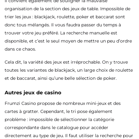
Il convient également de souligner la mauvaise
organisation de la section des jeux de table. Impossible de
trier les jeux : blackjack, roulette, poker et baccarat sont
donc tous mélangés. Il vous faudra passer du temps à
trouver votre jeu préféré. La recherche manuelle est
disponible, et c’est le seul moyen de mettre un peu d’ordre
dans ce chaos.
Cela dit, la variété des jeux est irréprochable. On y trouve
toutes les variantes de blackjack, un large choix de roulette
et de baccarat, ainsi qu’une belle sélection de poker.
Autres jeux de casino
Frumzi Casino propose de nombreux mini-jeux et des
cartes à gratter. Cependant, le tri pose également
problème : impossible de sélectionner la catégorie
correspondante dans le catalogue pour accéder
directement au type de jeu. Il faut utiliser la recherche pour