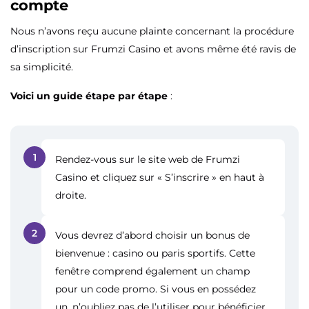
compte
Nous n’avons reçu aucune plainte concernant la procédure
d’inscription sur Frumzi Casino et avons même été ravis de
sa simplicité.
Voici un guide étape par étape
:
Rendez-vous sur le site web de Frumzi
Casino et cliquez sur « S’inscrire » en haut à
droite.
Vous devrez d’abord choisir un bonus de
bienvenue : casino ou paris sportifs. Cette
fenêtre comprend également un champ
pour un code promo. Si vous en possédez
un, n’oubliez pas de l’utiliser pour bénéficier