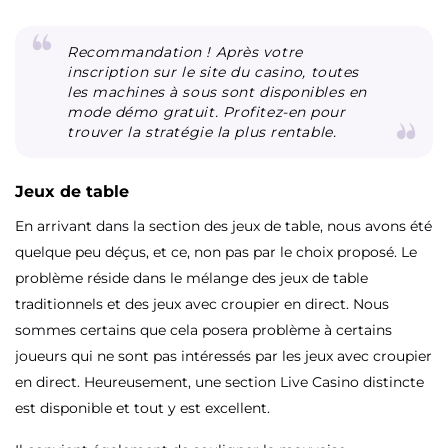
Recommandation ! Après votre
inscription sur le site du casino, toutes
les machines à sous sont disponibles en
mode démo gratuit. Profitez-en pour
trouver la stratégie la plus rentable.
Jeux de table
En arrivant dans la section des jeux de table, nous avons été
quelque peu déçus, et ce, non pas par le choix proposé. Le
problème réside dans le mélange des jeux de table
traditionnels et des jeux avec croupier en direct. Nous
sommes certains que cela posera problème à certains
joueurs qui ne sont pas intéressés par les jeux avec croupier
en direct. Heureusement, une section Live Casino distincte
est disponible et tout y est excellent.