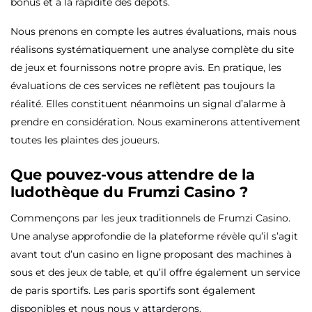
bonus et à la rapidité des dépôts.
Nous prenons en compte les autres évaluations, mais nous
réalisons systématiquement une analyse complète du site
de jeux et fournissons notre propre avis. En pratique, les
évaluations de ces services ne reflètent pas toujours la
réalité. Elles constituent néanmoins un signal d’alarme à
prendre en considération. Nous examinerons attentivement
toutes les plaintes des joueurs.
Que pouvez-vous attendre de la
ludothèque du Frumzi Casino ?
Commençons par les jeux traditionnels de Frumzi Casino.
Une analyse approfondie de la plateforme révèle qu’il s’agit
avant tout d’un casino en ligne proposant des machines à
sous et des jeux de table, et qu’il offre également un service
de paris sportifs. Les paris sportifs sont également
disponibles et nous nous y attarderons.