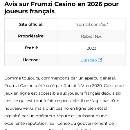
Avis sur Frumzi Casino en 2026 pour
joueurs français
Site officiel:
frumzi1.com/eu/
Propriétaire:
Rabidi N.V.
Établi:
2023
License:
Curacao
Comme toujours, commençons par un aperçu général.
Frumzi Casino a été créé par Rabidi N.V. en 2020. Ce site de
jeux en ligne est accessible aux joueurs français depuis six
ans, ce qui est tout à fait respectable. Il ne s’agit pas d’un
nouveau venu, mais d’un casino en ligne bien établi,
exploité par un opérateur réputé et jouissant d’une
excellente réputation. Sa licence du gouvernement de