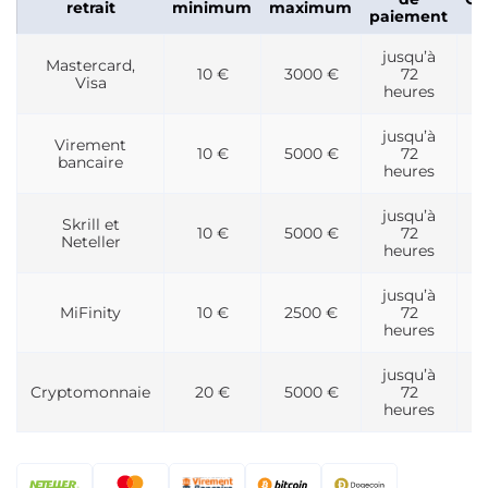
retrait
minimum
maximum
paiement
jusqu’à
Mastercard,
10 €
3000 €
72
Visa
heures
jusqu’à
Virement
10 €
5000 €
72
bancaire
heures
jusqu’à
Skrill et
10 €
5000 €
72
Neteller
heures
jusqu’à
MiFinity
10 €
2500 €
72
heures
jusqu’à
Cryptomonnaie
20 €
5000 €
72
heures