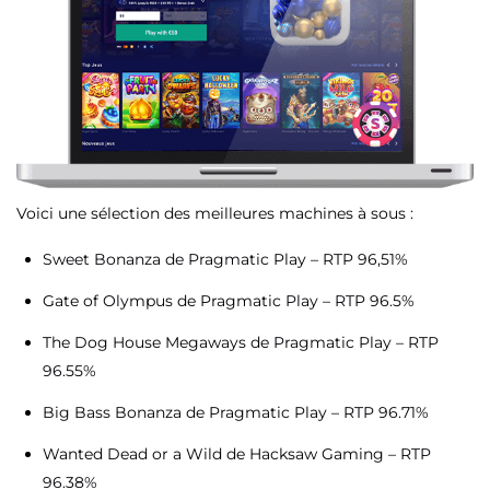
Voici une sélection des meilleures machines à sous :
Sweet Bonanza de Pragmatic Play – RTP 96,51%
Gate of Olympus de Pragmatic Play – RTP 96.5%
The Dog House Megaways de Pragmatic Play – RTP
96.55%
Big Bass Bonanza de Pragmatic Play – RTP 96.71%
Wanted Dead or a Wild de Hacksaw Gaming – RTP
96.38%