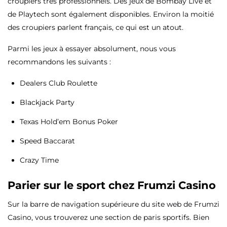
croupiers très professionnels. Des jeux de Bombay Live et
de Playtech sont également disponibles. Environ la moitié
des croupiers parlent français, ce qui est un atout.
Parmi les jeux à essayer absolument, nous vous
recommandons les suivants :
Dealers Club Roulette
Blackjack Party
Texas Hold’em Bonus Poker
Speed Baccarat
Crazy Time
Parier sur le sport chez Frumzi Casino
Sur la barre de navigation supérieure du site web de Frumzi
Casino, vous trouverez une section de paris sportifs. Bien