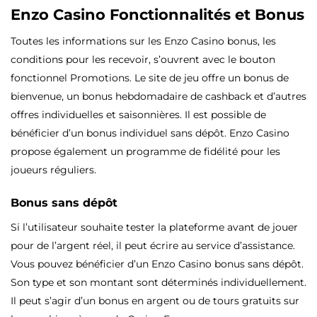
Enzo Casino Fonctionnalités et Bonus
Toutes les informations sur les Enzo Casino bonus, les
conditions pour les recevoir, s’ouvrent avec le bouton
fonctionnel Promotions. Le site de jeu offre un bonus de
bienvenue, un bonus hebdomadaire de cashback et d’autres
offres individuelles et saisonnières. Il est possible de
bénéficier d’un bonus individuel sans dépôt. Enzo Casino
propose également un programme de fidélité pour les
joueurs réguliers.
Bonus sans dépôt
Si l’utilisateur souhaite tester la plateforme avant de jouer
pour de l’argent réel, il peut écrire au service d’assistance.
Vous pouvez bénéficier d’un Enzo Casino bonus sans dépôt.
Son type et son montant sont déterminés individuellement.
Il peut s’agir d’un bonus en argent ou de tours gratuits sur