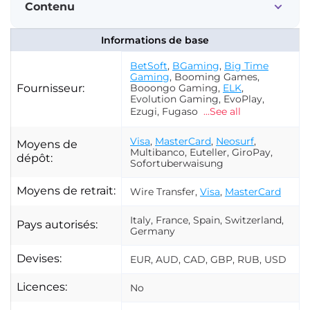
Contenu
Informations de base
BetSoft
,
BGaming
,
Big Time
Gaming
, Booming Games,
Fournisseur:
Booongo Gaming,
ELK
,
Evolution Gaming, EvoPlay,
Ezugi, Fugaso
...See all
Visa
,
MasterCard
,
Neosurf
,
Moyens de
Multibanco, Euteller, GiroPay,
dépôt:
Sofortuberwaisung
Moyens de retrait:
Wire Transfer,
Visa
,
MasterCard
Italy, France, Spain, Switzerland,
Pays autorisés:
Germany
Devises:
EUR, AUD, CAD, GBP, RUB, USD
Licences:
No