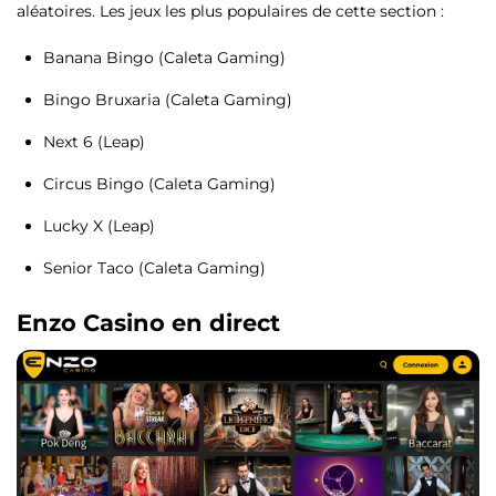
aléatoires. Les jeux les plus populaires de cette section :
Banana Bingo (Caleta Gaming)
Bingo Bruxaria (Caleta Gaming)
Next 6 (Leap)
Circus Bingo (Caleta Gaming)
Lucky X (Leap)
Senior Taco (Caleta Gaming)
Enzo Casino en direct