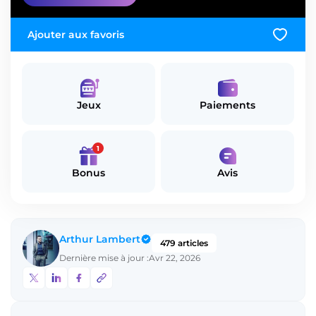
Ajouter aux favoris
Jeux
Paiements
1
Bonus
Avis
Arthur Lambert
479 articles
Dernière mise à jour :
Avr 22, 2026