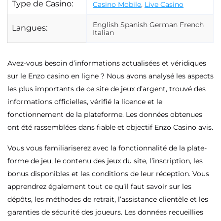
Type de Casino:
Casino Mobile
,
Live Casino
English Spanish German French
Langues:
Italian
Avez-vous besoin d’informations actualisées et véridiques
sur le Enzo casino en ligne ? Nous avons analysé les aspects
les plus importants de ce site de jeux d’argent, trouvé des
informations officielles, vérifié la licence et le
fonctionnement de la plateforme. Les données obtenues
ont été rassemblées dans fiable et objectif Enzo Casino avis.
Vous vous familiariserez avec la fonctionnalité de la plate-
forme de jeu, le contenu des jeux du site, l’inscription, les
bonus disponibles et les conditions de leur réception. Vous
apprendrez également tout ce qu’il faut savoir sur les
dépôts, les méthodes de retrait, l’assistance clientèle et les
garanties de sécurité des joueurs. Les données recueillies