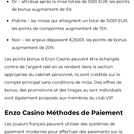
Or – attribué après la mise totale de 5001 EUR, les points
de bonus augmentent de 5%
Platine – les mises qui atteignent un total de 15001 EUR,
les points de compointes augmentent de 15%
Noir – les enjeux dépassent €25001, les points de bonus
augmentent de 20%
Les points bonus d Enzo Casino peuvent être échangés
contre de l’argent réel en se rendant dans la section
appropriée du cabinet personnel, ils sont crédités sur le
compte principal sans conditions de mise. Des offres de
bonus, des promotions et des tirages au sort individuels
sont également proposés aux membres du club VIP.
Enzo Casino Méthodes de Paiement
Les joueurs français peuvent utiliser des systèmes de
paiement modernes pour effectuer des paiements sur le