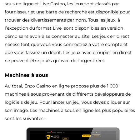
sous en ligne et Live Casino, les jeux sont classés par
fournisseur et une barre de recherche est disponible pour
trouver des divertissements par nom. Tous les jeux, à
l’exception du format Live, sont disponibles en version
démo sans avoir à se connecter au site. Les jeux en direct
nécessitent que vous vous connectiez à votre compte et
que vous fassiez un dépôt. Les jeux avec croupier en direct
ne peuvent être joués qu’avec de l’argent réel.
Machines à sous
Au total, Enzo Casino en ligne propose plus de 1 000
machines à sous provenant de différents développeurs de
logiciels de jeu. Pour lancer un jeu, vous devez cliquer sur
son image. Les machines à sous en ligne les plus populaires
sont les suivantes :