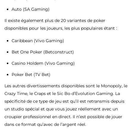
Auto (SA Gaming)
Il existe également plus de 20 variantes de poker
disponibles pour les joueurs, les plus populaires étant :
Caribbean (Vivo Gaming)
Bet One Poker (Betconstruct)
Casino Holdem (Vivo Gaming)
Poker Bet (TV Bet)
Les autres divertissements disponibles sont le Monopoly, le
Crazy Time, le Craps et le Sic Bo d’Evolution Gaming. La
spécificité de ce type de jeu est qu’il est retransmis depuis
un studio spécial et que vous jouez réellement avec un
croupier professionnel en direct. Il n’est possible de jouer
dans ce format qu’avec de l’argent réel.