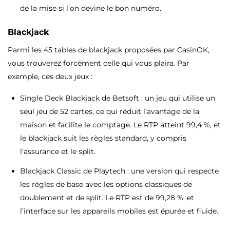
de la mise si l’on devine le bon numéro.
Blackjack
Parmi les 45 tables de blackjack proposées par CasinOK,
vous trouverez forcément celle qui vous plaira. Par
exemple, ces deux jeux :
Single Deck Blackjack de Betsoft : un jeu qui utilise un
seul jeu de 52 cartes, ce qui réduit l’avantage de la
maison et facilite le comptage. Le RTP atteint 99,4 %, et
le blackjack suit les règles standard, y compris
l’assurance et le split.
Blackjack Classic de Playtech : une version qui respecte
les règles de base avec les options classiques de
doublement et de split. Le RTP est de 99,28 %, et
l’interface sur les appareils mobiles est épurée et fluide.