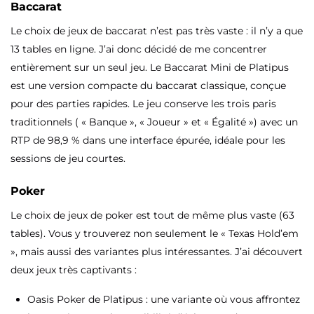
Baccarat
Le choix de jeux de baccarat n’est pas très vaste : il n’y a que
13 tables en ligne. J’ai donc décidé de me concentrer
entièrement sur un seul jeu. Le Baccarat Mini de Platipus
est une version compacte du baccarat classique, conçue
pour des parties rapides. Le jeu conserve les trois paris
traditionnels ( « Banque », « Joueur » et « Égalité ») avec un
RTP de 98,9 % dans une interface épurée, idéale pour les
sessions de jeu courtes.
Poker
Le choix de jeux de poker est tout de même plus vaste (63
tables). Vous y trouverez non seulement le « Texas Hold’em
», mais aussi des variantes plus intéressantes. J’ai découvert
deux jeux très captivants :
Oasis Poker de Platipus : une variante où vous affrontez