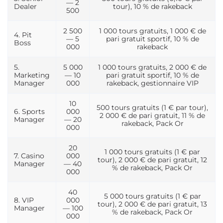
— 2
Dealer
tour), 10 % de rakeback
500
2 500
1 000 tours gratuits, 1 000 € de
4. Pit
— 5
pari gratuit sportif, 10 % de
Boss
000
rakeback
5.
5 000
1 000 tours gratuits, 2 000 € de
Marketing
— 10
pari gratuit sportif, 10 % de
Manager
000
rakeback, gestionnaire VIP
10
500 tours gratuits (1 € par tour),
6. Sports
000
2 000 € de pari gratuit, 11 % de
Manager
— 20
rakeback, Pack Or
000
20
1 000 tours gratuits (1 € par
7. Casino
000
tour), 2 000 € de pari gratuit, 12
Manager
— 40
% de rakeback, Pack Or
000
40
5 000 tours gratuits (1 € par
8. VIP
000
tour), 2 000 € de pari gratuit, 13
Manager
— 100
% de rakeback, Pack Or
000