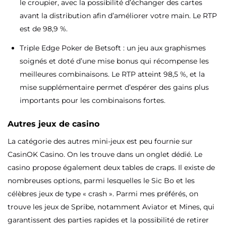
le croupier, avec la possibilité d’échanger des cartes
avant la distribution afin d’améliorer votre main. Le RTP
est de 98,9 %.
Triple Edge Poker de Betsoft : un jeu aux graphismes
soignés et doté d’une mise bonus qui récompense les
meilleures combinaisons. Le RTP atteint 98,5 %, et la
mise supplémentaire permet d’espérer des gains plus
importants pour les combinaisons fortes.
Autres jeux de casino
La catégorie des autres mini-jeux est peu fournie sur
CasinOK Casino. On les trouve dans un onglet dédié. Le
casino propose également deux tables de craps. Il existe de
nombreuses options, parmi lesquelles le Sic Bo et les
célèbres jeux de type « crash ». Parmi mes préférés, on
trouve les jeux de Spribe, notamment Aviator et Mines, qui
garantissent des parties rapides et la possibilité de retirer