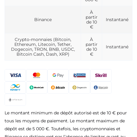
À
partir
Binance
Instantané
de 10
€
Crypto-monnaies (Bitcoin,
À
Ethereum, Litecoin, Tether,
partir
Instantané
Dogecoin, TRON, BNB, USDC,
de 10
Bitcoin Cash, Dash, XRP)
€
Le montant minimum de dépôt autorisé est de 10 € pour
tous les moyens de paiement. Le montant maximum de
dépôt est de 5 000 €. Toutefois, les cryptomonnaies et
Binance se distinguent par l’absence de limites quant au