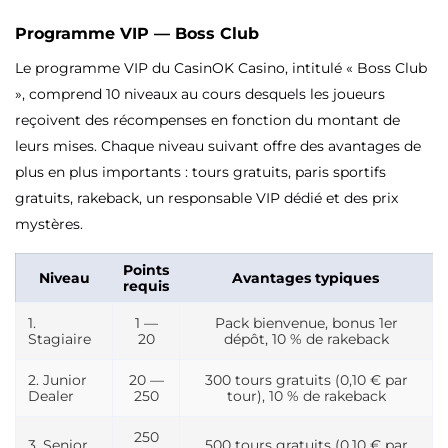
Programme VIP — Boss Club
Le programme VIP du CasinOK Casino, intitulé « Boss Club
», comprend 10 niveaux au cours desquels les joueurs
reçoivent des récompenses en fonction du montant de
leurs mises. Chaque niveau suivant offre des avantages de
plus en plus importants : tours gratuits, paris sportifs
gratuits, rakeback, un responsable VIP dédié et des prix
mystères.
Points
Niveau
Avantages typiques
requis
1.
1 —
Pack bienvenue, bonus 1er
Stagiaire
20
dépôt, 10 % de rakeback
2. Junior
20 —
300 tours gratuits (0,10 € par
Dealer
250
tour), 10 % de rakeback
250
3. Senior
500 tours gratuits (0,10 € par