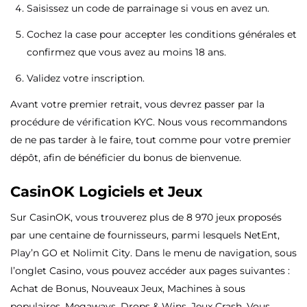
Saisissez un code de parrainage si vous en avez un.
Cochez la case pour accepter les conditions générales et
confirmez que vous avez au moins 18 ans.
Validez votre inscription.
Avant votre premier retrait, vous devrez passer par la
procédure de vérification KYC. Nous vous recommandons
de ne pas tarder à le faire, tout comme pour votre premier
dépôt, afin de bénéficier du bonus de bienvenue.
CasinOK Logiciels et Jeux
Sur CasinOK, vous trouverez plus de 8 970 jeux proposés
par une centaine de fournisseurs, parmi lesquels NetEnt,
Play’n GO et Nolimit City. Dans le menu de navigation, sous
l’onglet Casino, vous pouvez accéder aux pages suivantes :
Achat de Bonus, Nouveaux Jeux, Machines à sous
populaires, Megaways, Drops & Wins, Jeux Crash. Vous