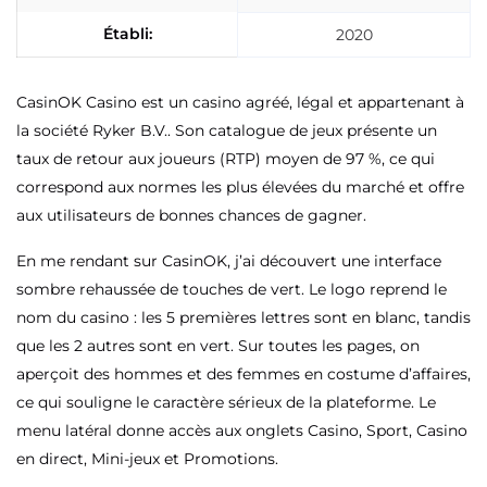
Établi:
2020
CasinOK Casino est un casino agréé, légal et appartenant à
la société Ryker B.V.. Son catalogue de jeux présente un
taux de retour aux joueurs (RTP) moyen de 97 %, ce qui
correspond aux normes les plus élevées du marché et offre
aux utilisateurs de bonnes chances de gagner.
En me rendant sur CasinOK, j’ai découvert une interface
sombre rehaussée de touches de vert. Le logo reprend le
nom du casino : les 5 premières lettres sont en blanc, tandis
que les 2 autres sont en vert. Sur toutes les pages, on
aperçoit des hommes et des femmes en costume d’affaires,
ce qui souligne le caractère sérieux de la plateforme. Le
menu latéral donne accès aux onglets Casino, Sport, Casino
en direct, Mini-jeux et Promotions.