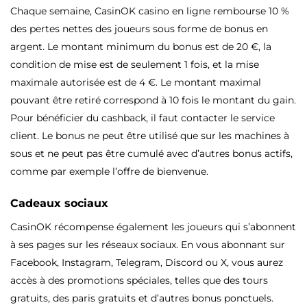
Chaque semaine, CasinOK casino en ligne rembourse 10 %
des pertes nettes des joueurs sous forme de bonus en
argent. Le montant minimum du bonus est de 20 €, la
condition de mise est de seulement 1 fois, et la mise
maximale autorisée est de 4 €. Le montant maximal
pouvant être retiré correspond à 10 fois le montant du gain.
Pour bénéficier du cashback, il faut contacter le service
client. Le bonus ne peut être utilisé que sur les machines à
sous et ne peut pas être cumulé avec d’autres bonus actifs,
comme par exemple l’offre de bienvenue.
Cadeaux sociaux
CasinOK récompense également les joueurs qui s’abonnent
à ses pages sur les réseaux sociaux. En vous abonnant sur
Facebook, Instagram, Telegram, Discord ou X, vous aurez
accès à des promotions spéciales, telles que des tours
gratuits, des paris gratuits et d’autres bonus ponctuels.