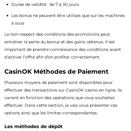
Durée de validité : de 7 à 30 jours
Les bonus ne peuvent être utilisés que sur les machines
à sous
Le non-respect des conditions des promotions peut
entraîner la perte du bonus et des gains obtenus. Il est
important de prendre connaissance des conditions avant
d’activer l’offre afin d’en profiter correctement.
CasinOK Méthodes de Paiement
Plusieurs moyens de paiement sont disponibles pour
effectuer des transactions sur CasinOK casino en ligne. Ils
varient en fonction des opérations que vous souhaitez
effectuer. Dans cette section, je vais vous présenter ces
options ainsi que les limites correspondantes.
Les méthodes de dépôt