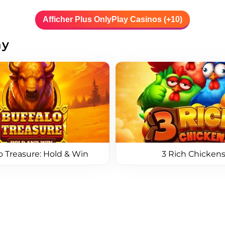
Afficher Plus OnlyPlay Casinos (+10)
ay
o Treasure: Hold & Win
3 Rich Chicken