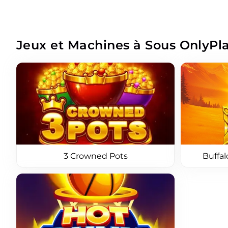
Jeux et Machines à Sous OnlyPl
3 Crowned Pots
Buffal