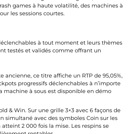
crash games à haute volatilité, des machines à
ur les sessions courtes.
 déclenchables à tout moment et leurs thèmes
ont testés et validés comme offrant un
e ancienne, ce titre affiche un RTP de 95,05%,
ackpots progressifs déclenchables à n’importe
La machine à sous est disponible en démo
 & Win. Sur une grille 3×3 avec 6 façons de
en simultané avec des symboles Coin sur les
tteint 2 000 fois la mise. Les respins se
lièrement rentables.