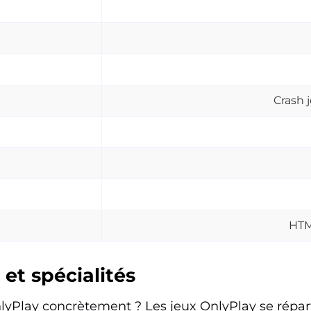
Crash 
HTM
 et spécialités
lyPlay concrètement ? Les jeux OnlyPlay se répart