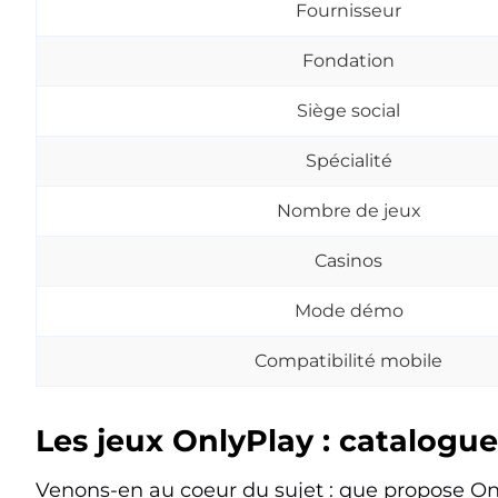
Fournisseur
Fondation
Siège social
Spécialité
Nombre de jeux
Casinos
Mode démo
Compatibilité mobile
Les jeux OnlyPlay : catalogue
Venons-en au coeur du sujet : que propose On