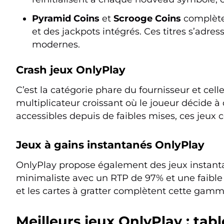
Pyramid Coins
et
Scrooge Coins
complète
et des jackpots intégrés. Ces titres s’adr
modernes.
Crash jeux OnlyPlay
C’est la catégorie phare du fournisseur et cell
multiplicateur croissant où le joueur décide à
accessibles depuis de faibles mises, ces jeux
Jeux à gains instantanés OnlyPlay
OnlyPlay propose également des jeux instanta
minimaliste avec un RTP de 97% et une faible v
et les cartes à gratter complètent cette gamm
Meilleurs jeux OnlyPlay : tab