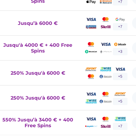
Spins
+7
Jusqu’à 6000 €
+7
Jusqu'à 4000 € + 400 Free
Spins
+3
250% Jusqu'à 6000 €
+5
250% Jusqu'à 6000 €
+5
550% Jusqu’à 3400 € + 400
Free Spins
+7