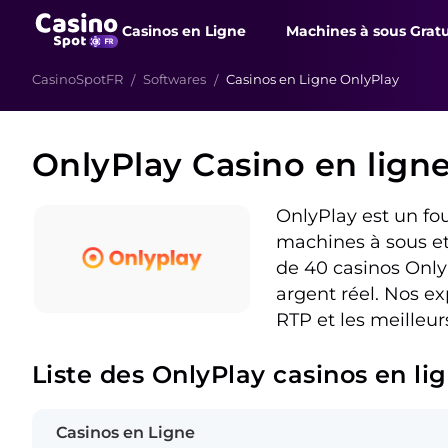
Casinos en Ligne
Machines à sous Gratu
CasinoSpotFR
Softwares
Casinos en Ligne OnlyPlay
OnlyPlay Casino en lign
OnlyPlay est un fou
machines à sous et
de 40 casinos OnlyP
argent réel. Nos ex
RTP et les meilleu
Liste des OnlyPlay casinos en li
Casinos en Ligne