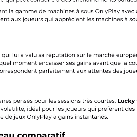
nt la gamme de machines à sous OnlyPlay avec d
essent aux joueurs qui apprécient les machines à s
e qui lui a valu sa réputation sur le marché europ
 quel moment encaisser ses gains avant que la cour
 correspondent parfaitement aux attentes des joue
nés pensés pour les sessions très courtes.
Lucky 
olatilité, idéal pour les joueurs qui préfèrent des
e de jeux OnlyPlay à gains instantanés.
leau comparatif