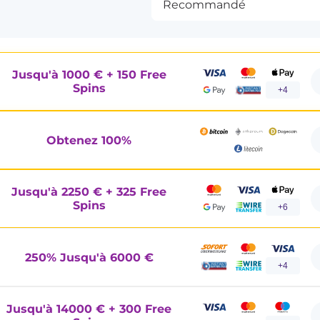
Recommandé
Jusqu'à 1000 € + 150 Free
Spins
+4
Obtenez 100%
Jusqu'à 2250 € + 325 Free
Spins
+6
250% Jusqu'à 6000 €
+4
Jusqu'à 14000 € + 300 Free