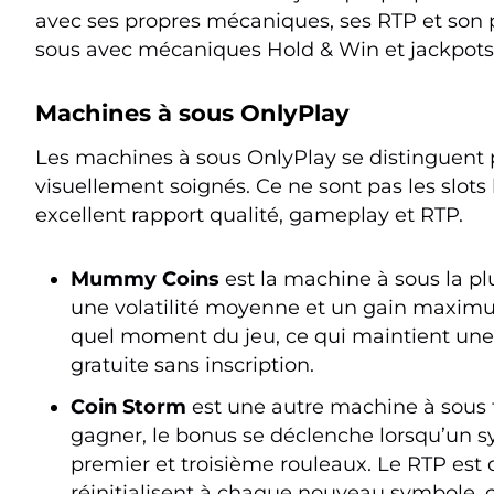
avec ses propres mécaniques, ses RTP et son pr
sous avec mécaniques Hold & Win et jackpots i
Machines à sous OnlyPlay
Les machines à sous OnlyPlay se distinguent 
visuellement soignés. Ce ne sont pas les slots
excellent rapport qualité, gameplay et RTP.
Mummy Coins
est la machine à sous la pl
une volatilité moyenne et un gain maximum 
quel moment du jeu, ce qui maintient une
gratuite sans inscription.
Coin Storm
est une autre machine à sous 
gagner, le bonus se déclenche lorsqu’un s
premier et troisième rouleaux. Le RTP est d
réinitialisent à chaque nouveau symbole, 