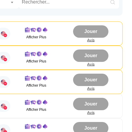
Jouer
Afficher Plus
Avis
Jouer
Afficher Plus
Avis
Jouer
Afficher Plus
Avis
Jouer
Afficher Plus
Avis
Jouer