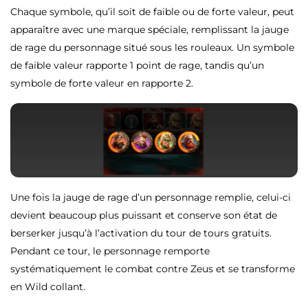
Chaque symbole, qu’il soit de faible ou de forte valeur, peut
apparaître avec une marque spéciale, remplissant la jauge
de rage du personnage situé sous les rouleaux. Un symbole
de faible valeur rapporte 1 point de rage, tandis qu’un
symbole de forte valeur en rapporte 2.
Une fois la jauge de rage d’un personnage remplie, celui-ci
devient beaucoup plus puissant et conserve son état de
berserker jusqu’à l’activation du tour de tours gratuits.
Pendant ce tour, le personnage remporte
systématiquement le combat contre Zeus et se transforme
en Wild collant.