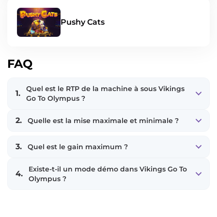
Pushy Cats
FAQ
Quel est le RTP de la machine à sous Vikings
1.
Go To Olympus ?
2.
Quelle est la mise maximale et minimale ?
3.
Quel est le gain maximum ?
Existe-t-il un mode démo dans Vikings Go To
4.
Olympus ?