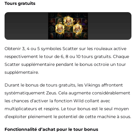
Tours gratuits
Obtenir 3, 4 ou 5 symboles Scatter sur les rouleaux active
respectivement le tour de 6, 8 ou 10 tours gratuits. Chaque
Scatter supplémentaire pendant le bonus octroie un tour
supplémentaire.
Durant le bonus de tours gratuits, les Vikings affrontent
systématiquement Zeus. Cela augmente considérablement
les chances d’activer la fonction Wild collant avec
multiplicateurs et respins. Le tour bonus est le seul moyen
d’exploiter pleinement le potentiel de cette machine à sous.
Fonctionnalité d’achat pour le tour bonus