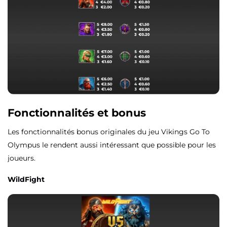
Fonctionnalités et bonus
Les fonctionnalités bonus originales du jeu Vikings Go To
Olympus le rendent aussi intéressant que possible pour les
joueurs.
WildFight