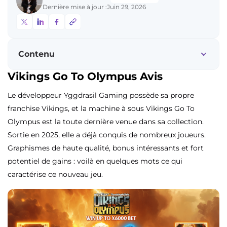
Dernière mise à jour :
Juin 29, 2026
Contenu
Vikings Go To Olympus Avis
Le développeur Yggdrasil Gaming possède sa propre
franchise Vikings, et la machine à sous Vikings Go To
Olympus est la toute dernière venue dans sa collection.
Sortie en 2025, elle a déjà conquis de nombreux joueurs.
Graphismes de haute qualité, bonus intéressants et fort
potentiel de gains : voilà en quelques mots ce qui
caractérise ce nouveau jeu.