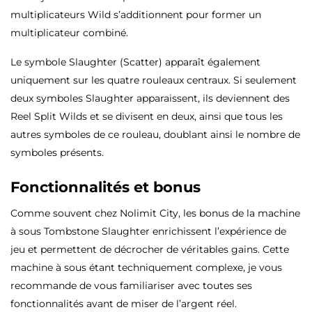
multiplicateurs Wild s’additionnent pour former un
multiplicateur combiné.
Le symbole Slaughter (Scatter) apparaît également
uniquement sur les quatre rouleaux centraux. Si seulement
deux symboles Slaughter apparaissent, ils deviennent des
Reel Split Wilds et se divisent en deux, ainsi que tous les
autres symboles de ce rouleau, doublant ainsi le nombre de
symboles présents.
Fonctionnalités et bonus
Comme souvent chez Nolimit City, les bonus de la machine
à sous Tombstone Slaughter enrichissent l’expérience de
jeu et permettent de décrocher de véritables gains. Cette
machine à sous étant techniquement complexe, je vous
recommande de vous familiariser avec toutes ses
fonctionnalités avant de miser de l’argent réel.