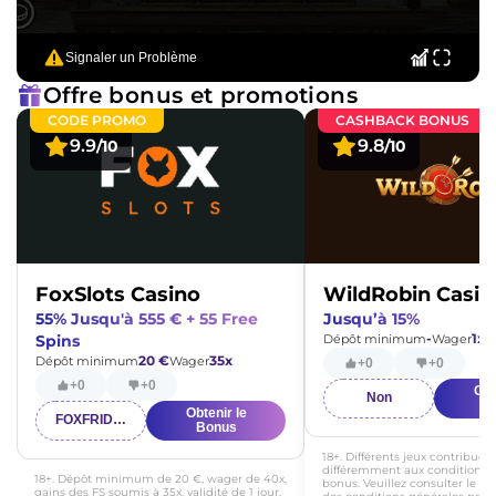
Signaler un Problème
Offre bonus et promotions
CODE PROMO
CASHBACK BONUS
9.9
9.8
/10
/10
FoxSlots Casino
WildRobin Casin
55% Jusqu'à 555 € + 55 Free
Jusqu’à 15%
-
1x
Spins
Dépôt minimum
Wager
20 €
35x
Dépôt minimum
Wager
+0
+0
+0
+0
Obt
Non
B
Obtenir le
FOXFRIDAY
Bonus
18+. Différents jeux contribuen
différemment aux conditions 
18+. Dépôt minimum de 20 €, wager de 40x,
bonus. Veuillez consulter le p
gains des FS soumis à 35x, validité de 1 jour.