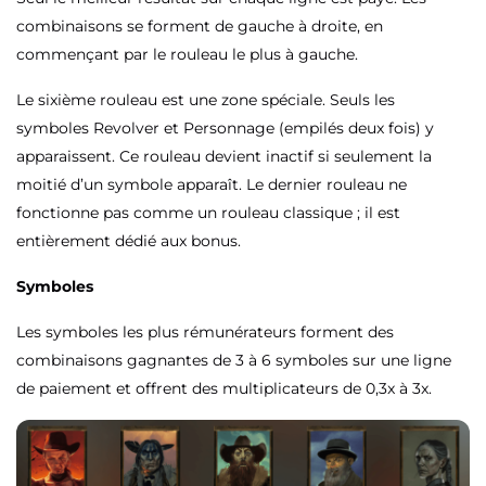
combinaisons se forment de gauche à droite, en
commençant par le rouleau le plus à gauche.
Le sixième rouleau est une zone spéciale. Seuls les
symboles Revolver et Personnage (empilés deux fois) y
apparaissent. Ce rouleau devient inactif si seulement la
moitié d’un symbole apparaît. Le dernier rouleau ne
fonctionne pas comme un rouleau classique ; il est
entièrement dédié aux bonus.
Symboles
Les symboles les plus rémunérateurs forment des
combinaisons gagnantes de 3 à 6 symboles sur une ligne
de paiement et offrent des multiplicateurs de 0,3x à 3x.