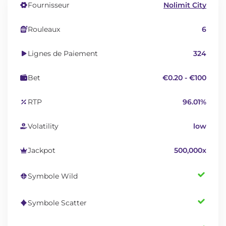
Fournisseur
Nolimit City
Rouleaux
6
Lignes de Paiement
324
Bet
€0.20 - €100
RTP
96.01%
Volatility
low
Jackpot
500,000x
Symbole Wild
Symbole Scatter