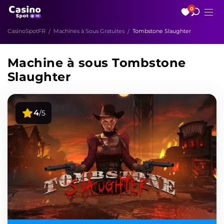
0
CasinoSpotFR
Machines à Sous Gratuites
Tombstone Slaughter
Machine à sous Tombstone
Slaughter
4
/5