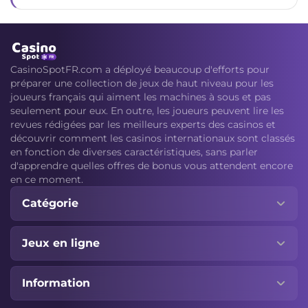
CasinoSpotFR.com a déployé beaucoup d'efforts pour
préparer une collection de jeux de haut niveau pour les
joueurs français qui aiment les machines à sous et pas
seulement pour eux. En outre, les joueurs peuvent lire les
revues rédigées par les meilleurs experts des casinos et
découvrir comment les casinos internationaux sont classés
en fonction de diverses caractéristiques, sans parler
d'apprendre quelles offres de bonus vous attendent encore
en ce moment.
Catégorie
Jeux en ligne
Information