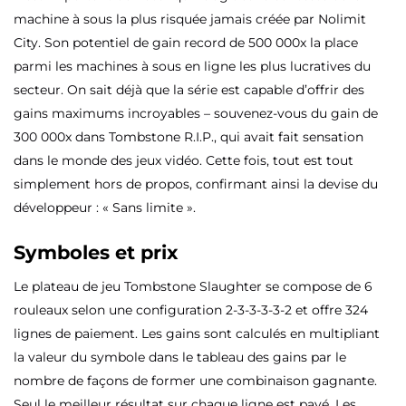
machine à sous la plus risquée jamais créée par Nolimit
City. Son potentiel de gain record de 500 000x la place
parmi les machines à sous en ligne les plus lucratives du
secteur. On sait déjà que la série est capable d’offrir des
gains maximums incroyables – souvenez-vous du gain de
300 000x dans Tombstone R.I.P., qui avait fait sensation
dans le monde des jeux vidéo. Cette fois, tout est tout
simplement hors de propos, confirmant ainsi la devise du
développeur : « Sans limite ».
Symboles et prix
Le plateau de jeu Tombstone Slaughter se compose de 6
rouleaux selon une configuration 2-3-3-3-3-2 et offre 324
lignes de paiement. Les gains sont calculés en multipliant
la valeur du symbole dans le tableau des gains par le
nombre de façons de former une combinaison gagnante.
Seul le meilleur résultat sur chaque ligne est payé. Les