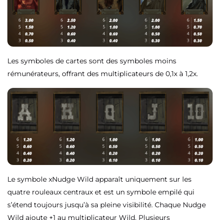
Les symboles de cartes sont des symboles moins
rémunérateurs, offrant des multiplicateurs de 0,1x à 1,2x.
Le symbole xNudge Wild apparaît uniquement sur les
quatre rouleaux centraux et est un symbole empilé qui
s’étend toujours jusqu’à sa pleine visibilité. Chaque Nudge
Wild ajoute +1 au multiplicateur Wild. Plusieurs