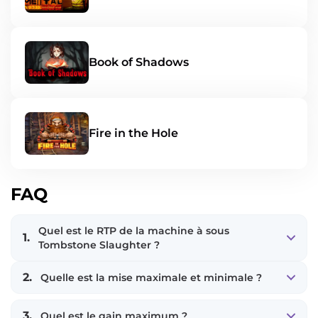
Book of Shadows
Fire in the Hole
FAQ
Quel est le RTP de la machine à sous
1.
Tombstone Slaughter ?
2.
Quelle est la mise maximale et minimale ?
3.
Quel est le gain maximum ?