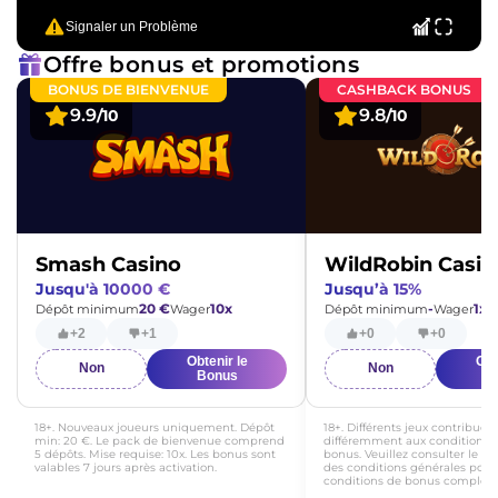
Signaler un Problème
Offre bonus et promotions
BONUS DE BIENVENUE
CASHBACK BONUS
9.9
9.8
/10
/10
Smash Casino
WildRobin Casin
Jusqu'à 10000 €
Jusqu’à 15%
20 €
10х
-
1x
Dépôt minimum
Wager
Dépôt minimum
Wager
+2
+1
+0
+0
Obtenir le
Obt
Non
Non
Bonus
B
18+. Nouveaux joueurs uniquement. Dépôt
18+. Différents jeux contribuen
min: 20 €. Le pack de bienvenue comprend
différemment aux conditions 
5 dépôts. Mise requise: 10x. Les bonus sont
bonus. Veuillez consulter le p
valables 7 jours après activation.
des conditions générales pour 
conditions de bonus complète