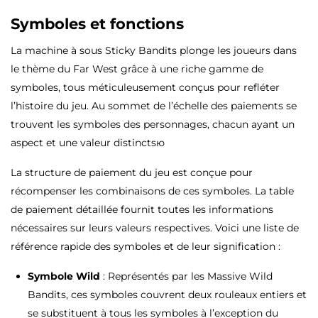
Symboles et fonctions
La machine à sous Sticky Bandits plonge les joueurs dans
le thème du Far West grâce à une riche gamme de
symboles, tous méticuleusement conçus pour refléter
l’histoire du jeu. Au sommet de l’échelle des paiements se
trouvent les symboles des personnages, chacun ayant un
aspect et une valeur distinctsю
La structure de paiement du jeu est conçue pour
récompenser les combinaisons de ces symboles. La table
de paiement détaillée fournit toutes les informations
nécessaires sur leurs valeurs respectives. Voici une liste de
référence rapide des symboles et de leur signification :
Symbole Wild
: Représentés par les Massive Wild
Bandits, ces symboles couvrent deux rouleaux entiers et
se substituent à tous les symboles à l’exception du