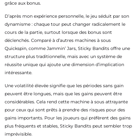
grâce aux bonus.
D’après mon expérience personnelle, le jeu séduit par son
dynamisme : chaque tour peut changer radicalement le
cours de la partie, surtout lorsque des bonus sont
déclenchés. Comparé à d’autres machines à sous
Quickspin, comme Jammin’ Jars, Sticky Bandits offre une
structure plus traditionnelle, mais avec un système de
réussite unique qui ajoute une dimension d’implication
intéressante.
Une volatilité élevée signifie que les périodes sans gain
peuvent être longues, mais que les gains peuvent être
considérables. Cela rend cette machine à sous attrayante
pour ceux qui sont prêts à prendre des risques pour des
gains importants. Pour les joueurs qui préfèrent des gains
plus fréquents et stables, Sticky Bandits peut sembler trop
imprévisible.