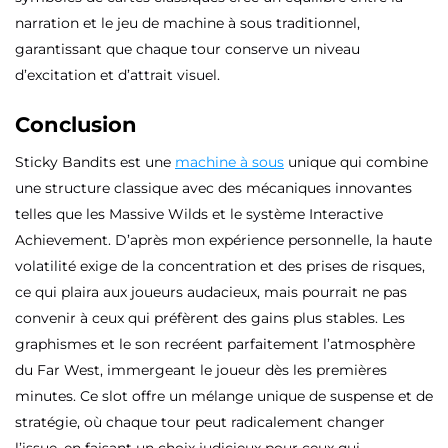
narration et le jeu de machine à sous traditionnel,
garantissant que chaque tour conserve un niveau
d’excitation et d’attrait visuel.
Conclusion
Sticky Bandits est une
machine à sous
unique qui combine
une structure classique avec des mécaniques innovantes
telles que les Massive Wilds et le système Interactive
Achievement. D’après mon expérience personnelle, la haute
volatilité exige de la concentration et des prises de risques,
ce qui plaira aux joueurs audacieux, mais pourrait ne pas
convenir à ceux qui préfèrent des gains plus stables. Les
graphismes et le son recréent parfaitement l’atmosphère
du Far West, immergeant le joueur dès les premières
minutes. Ce slot offre un mélange unique de suspense et de
stratégie, où chaque tour peut radicalement changer
l’issue, en faisant un choix judicieux pour ceux qui