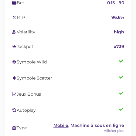
Bet
0.15 - 90
RTP
96.6%
Volatility
high
Jackpot
x739
Symbole Wild
Symbole Scatter
Jeux Bonus
Autoplay
Mobile
, Machine à sous en ligne
Type
argent réel,
Nouvelles
Afficher plus