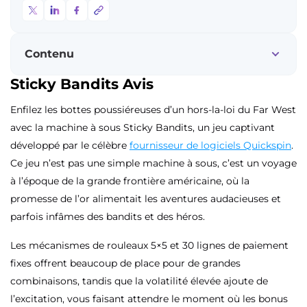
Contenu
Sticky Bandits Avis
Enfilez les bottes poussiéreuses d’un hors-la-loi du Far West
avec la machine à sous Sticky Bandits, un jeu captivant
développé par le célèbre
fournisseur de logiciels Quickspin
.
Ce jeu n’est pas une simple machine à sous, c’est un voyage
à l’époque de la grande frontière américaine, où la
promesse de l’or alimentait les aventures audacieuses et
parfois infâmes des bandits et des héros.
Les mécanismes de rouleaux 5×5 et 30 lignes de paiement
fixes offrent beaucoup de place pour de grandes
combinaisons, tandis que la volatilité élevée ajoute de
l’excitation, vous faisant attendre le moment où les bonus