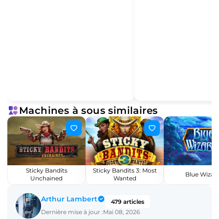
Machines à sous similaires
Sticky Bandits
Sticky Bandits 3: Most
Blue Wizar
Unchained
Wanted
Arthur Lambert
479 articles
Dernière mise à jour :
Mai 08, 2026