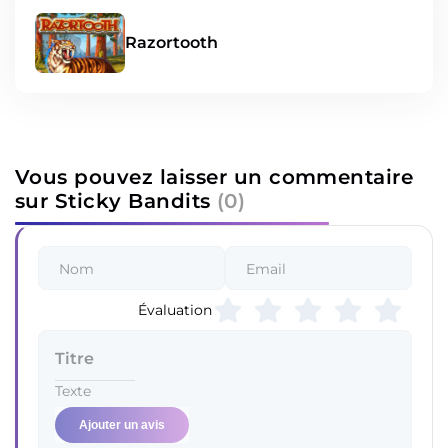
Razortooth
Vous pouvez laisser un commentaire
sur Sticky Bandits
(0)
Évaluation
Ajouter un avis