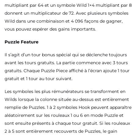
multipliant par 64 et un symbole Wild 1×4 multipliant par 8
donnent un multiplicateur de 72. Avec plusieurs symboles
Wild dans une combinaison et 4 096 façons de gagner,
vous pouvez espérer des gains importants.
Puzzle Feature
Il s’agit d’un tour bonus spécial qui se déclenche toujours
avant les tours gratuits. La partie commence avec 3 tours
gratuits. Chaque Puzzle Piece affiché à l’écran ajoute 1 tour
gratuit et 1 tour au tour suivant.
Les symboles les plus rémunérateurs se transforment en
Wilds lorsque la colonne située au-dessus est entièrement
remplie de Puzzles. 1 à 2 symboles Hook peuvent apparaître
aléatoirement sur les rouleaux 1 ou 6 en mode Puzzle et
sont ensuite présents à chaque tour gratuit. Si les rouleaux
2 à 5 sont entièrement recouverts de Puzzles, le gain