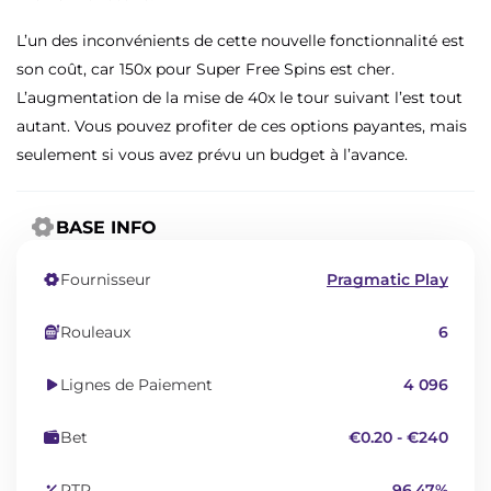
L’un des inconvénients de cette nouvelle fonctionnalité est
son coût, car 150x pour Super Free Spins est cher.
L’augmentation de la mise de 40x le tour suivant l’est tout
autant. Vous pouvez profiter de ces options payantes, mais
seulement si vous avez prévu un budget à l’avance.
BASE INFO
Fournisseur
Pragmatic Play
Rouleaux
6
Lignes de Paiement
4 096
Bet
€0.20 - €240
RTP
96.47%