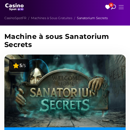
0
CasinoSpotFR
Machines à Sous Gratuites
Sanatorium Secrets
Machine à sous Sanatorium
Secrets
5
/5