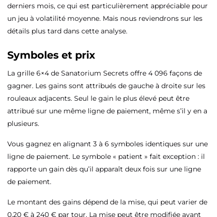
derniers mois, ce qui est particulièrement appréciable pour
un jeu à volatilité moyenne. Mais nous reviendrons sur les
détails plus tard dans cette analyse.
Symboles et prix
La grille 6×4 de Sanatorium Secrets offre 4 096 façons de
gagner. Les gains sont attribués de gauche à droite sur les
rouleaux adjacents. Seul le gain le plus élevé peut être
attribué sur une même ligne de paiement, même s’il y en a
plusieurs.
Vous gagnez en alignant 3 à 6 symboles identiques sur une
ligne de paiement. Le symbole « patient » fait exception : il
rapporte un gain dès qu’il apparaît deux fois sur une ligne
de paiement.
Le montant des gains dépend de la mise, qui peut varier de
0,20 € à 240 € par tour. La mise peut être modifiée avant