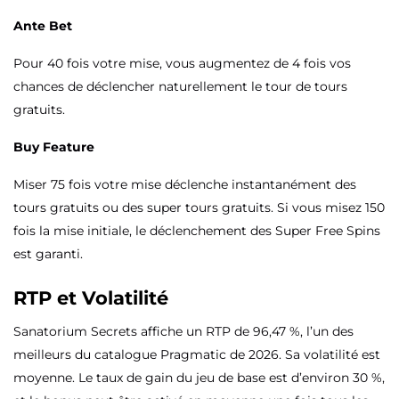
Ante Bet
Pour 40 fois votre mise, vous augmentez de 4 fois vos
chances de déclencher naturellement le tour de tours
gratuits.
Buy Feature
Miser 75 fois votre mise déclenche instantanément des
tours gratuits ou des super tours gratuits. Si vous misez 150
fois la mise initiale, le déclenchement des Super Free Spins
est garanti.
RTP et Volatilité
Sanatorium Secrets affiche un RTP de 96,47 %, l’un des
meilleurs du catalogue Pragmatic de 2026. Sa volatilité est
moyenne. Le taux de gain du jeu de base est d’environ 30 %,