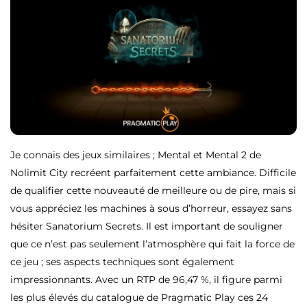
Je connais des jeux similaires ; Mental et Mental 2 de
Nolimit City recréent parfaitement cette ambiance. Difficile
de qualifier cette nouveauté de meilleure ou de pire, mais si
vous appréciez les machines à sous d’horreur, essayez sans
hésiter Sanatorium Secrets. Il est important de souligner
que ce n’est pas seulement l’atmosphère qui fait la force de
ce jeu ; ses aspects techniques sont également
impressionnants. Avec un RTP de 96,47 %, il figure parmi
les plus élevés du catalogue de Pragmatic Play ces 24