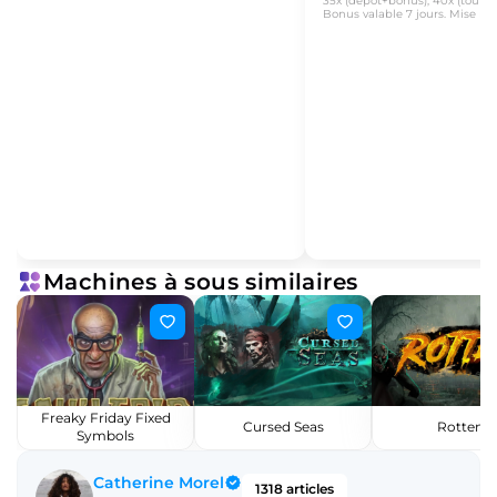
35x (dépôt+bonus), 40x (tours g
Bonus valable 7 jours. Mise max
Machines à sous similaires
Freaky Friday Fixed
Cursed Seas
Rotten
Symbols
Catherine Morel
1318 articles