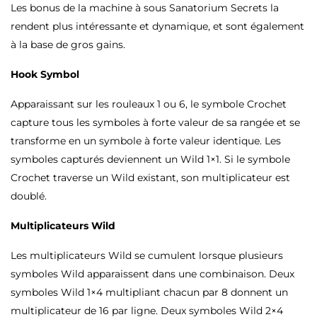
Les bonus de la machine à sous Sanatorium Secrets la
rendent plus intéressante et dynamique, et sont également
à la base de gros gains.
Hook Symbol
Apparaissant sur les rouleaux 1 ou 6, le symbole Crochet
capture tous les symboles à forte valeur de sa rangée et se
transforme en un symbole à forte valeur identique. Les
symboles capturés deviennent un Wild 1×1. Si le symbole
Crochet traverse un Wild existant, son multiplicateur est
doublé.
Multiplicateurs Wild
Les multiplicateurs Wild se cumulent lorsque plusieurs
symboles Wild apparaissent dans une combinaison. Deux
symboles Wild 1×4 multipliant chacun par 8 donnent un
multiplicateur de 16 par ligne. Deux symboles Wild 2×4