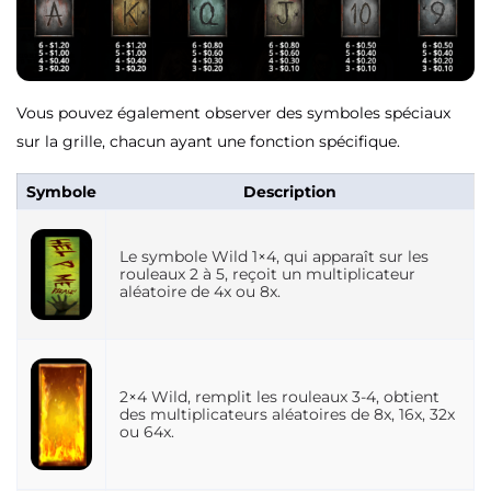
Vous pouvez également observer des symboles spéciaux
sur la grille, chacun ayant une fonction spécifique.
Symbole
Description
Le symbole Wild 1×4, qui apparaît sur les
rouleaux 2 à 5, reçoit un multiplicateur
aléatoire de 4x ou 8x.
2×4 Wild, remplit les rouleaux 3-4, obtient
des multiplicateurs aléatoires de 8x, 16x, 32x
ou 64x.