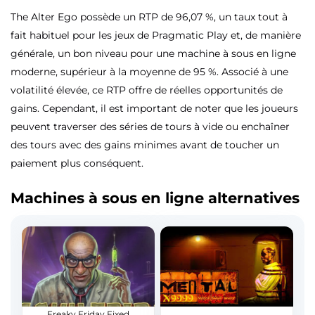
The Alter Ego possède un RTP de 96,07 %, un taux tout à
fait habituel pour les jeux de Pragmatic Play et, de manière
générale, un bon niveau pour une machine à sous en ligne
moderne, supérieur à la moyenne de 95 %. Associé à une
volatilité élevée, ce RTP offre de réelles opportunités de
gains. Cependant, il est important de noter que les joueurs
peuvent traverser des séries de tours à vide ou enchaîner
des tours avec des gains minimes avant de toucher un
paiement plus conséquent.
Machines à sous en ligne alternatives
Freaky Friday Fixed