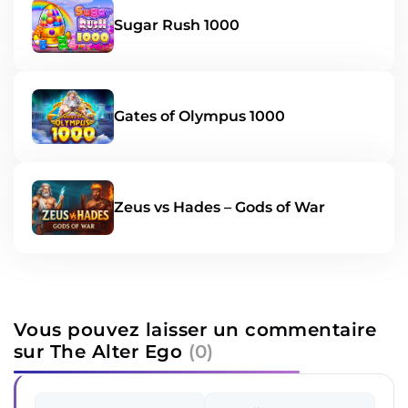
Sugar Rush 1000
Gates of Olympus 1000
Zeus vs Hades – Gods of War
Vous pouvez laisser un commentaire
sur The Alter Ego
(0)