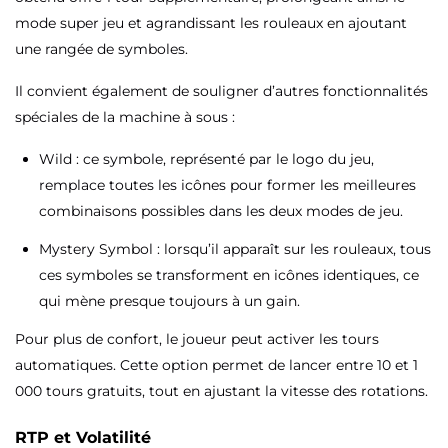
mode super jeu et agrandissant les rouleaux en ajoutant
une rangée de symboles.
Il convient également de souligner d’autres fonctionnalités
spéciales de la machine à sous :
Wild : ce symbole, représenté par le logo du jeu,
remplace toutes les icônes pour former les meilleures
combinaisons possibles dans les deux modes de jeu.
Mystery Symbol : lorsqu’il apparaît sur les rouleaux, tous
ces symboles se transforment en icônes identiques, ce
qui mène presque toujours à un gain.
Pour plus de confort, le joueur peut activer les tours
automatiques. Cette option permet de lancer entre 10 et 1
000 tours gratuits, tout en ajustant la vitesse des rotations.
RTP et Volatilité