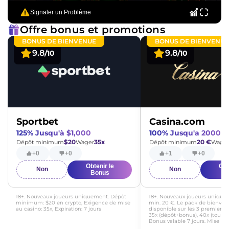
Signaler un Problème
Offre bonus et promotions
BONUS DE BIENVENUE
BONUS DE BIENVENUE
9.8
9.8
/10
/10
Sportbet
Casina.com
125% Jusqu'à $1,000
100% Jusqu'a 2000 €
$20
35x
20 €
Dépôt minimum
Wager
Dépôt minimum
Wage
+0
+0
+1
+0
Obtenir le
Obt
Non
Non
Bonus
B
18+. Nouveaux joueurs uniquement. Dépôt
18+. Nouveaux joueurs unique
minimum: $20 en crypto, Exigence de mise
min. 20 €. Le pack de bienven
au casino: 35x, Expiration: 7 jours
disponible sur les 3 premiers 
35x (dépôt+bonus), 40x (tours g
Bonus valable 7 jours. Mise max