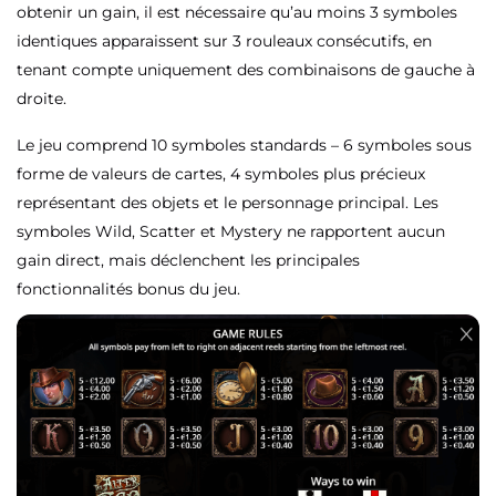
obtenir un gain, il est nécessaire qu’au moins 3 symboles
identiques apparaissent sur 3 rouleaux consécutifs, en
tenant compte uniquement des combinaisons de gauche à
droite.
Le jeu comprend 10 symboles standards – 6 symboles sous
forme de valeurs de cartes, 4 symboles plus précieux
représentant des objets et le personnage principal. Les
symboles Wild, Scatter et Mystery ne rapportent aucun
gain direct, mais déclenchent les principales
fonctionnalités bonus du jeu.