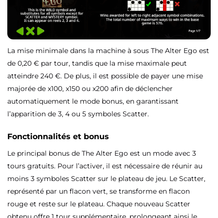
La mise minimale dans la machine à sous The Alter Ego est
de 0,20 € par tour, tandis que la mise maximale peut
atteindre 240 €. De plus, il est possible de payer une mise
majorée de x100, x150 ou x200 afin de déclencher
automatiquement le mode bonus, en garantissant
l’apparition de 3, 4 ou 5 symboles Scatter.
Fonctionnalités et bonus
Le principal bonus de The Alter Ego est un mode avec 3
tours gratuits. Pour l’activer, il est nécessaire de réunir au
moins 3 symboles Scatter sur le plateau de jeu. Le Scatter,
représenté par un flacon vert, se transforme en flacon
rouge et reste sur le plateau. Chaque nouveau Scatter
obtenu offre 1 tour supplémentaire, prolongeant ainsi le