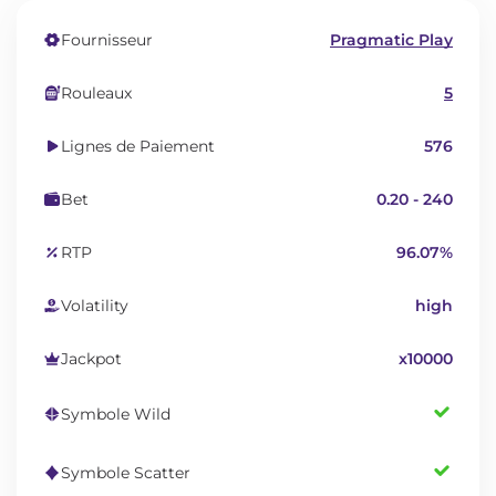
Fournisseur
Pragmatic Play
Rouleaux
5
Lignes de Paiement
576
Bet
0.20 - 240
RTP
96.07%
Volatility
high
Jackpot
x10000
Symbole Wild
Symbole Scatter