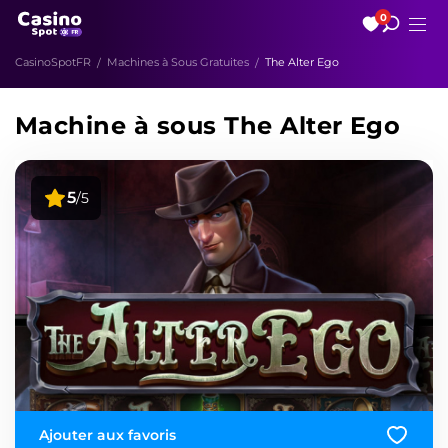
0
CasinoSpotFR
Machines à Sous Gratuites
The Alter Ego
Machine à sous The Alter Ego
5
/5
Ajouter aux favoris