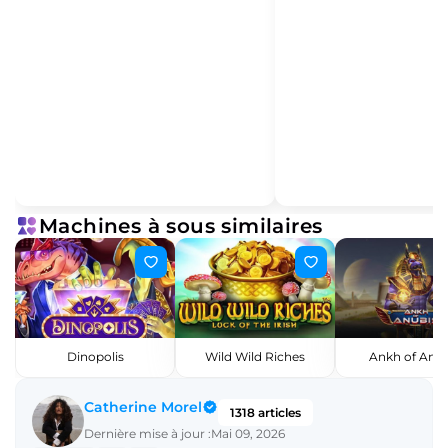
Machines à sous similaires
Dinopolis
Wild Wild Riches
Ankh of Anub
Catherine Morel
1318 articles
Dernière mise à jour :
Mai 09, 2026