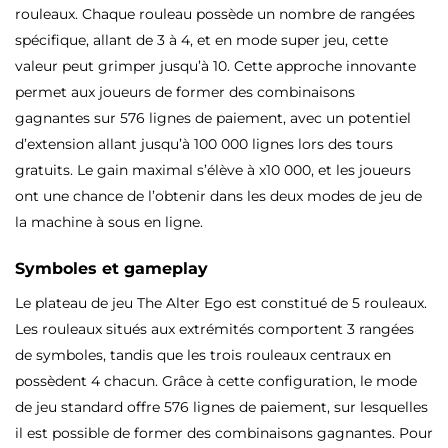
rouleaux. Chaque rouleau possède un nombre de rangées
spécifique, allant de 3 à 4, et en mode super jeu, cette
valeur peut grimper jusqu’à 10. Cette approche innovante
permet aux joueurs de former des combinaisons
gagnantes sur 576 lignes de paiement, avec un potentiel
d’extension allant jusqu’à 100 000 lignes lors des tours
gratuits. Le gain maximal s’élève à x10 000, et les joueurs
ont une chance de l’obtenir dans les deux modes de jeu de
la machine à sous en ligne.
Symboles et gameplay
Le plateau de jeu The Alter Ego est constitué de 5 rouleaux.
Les rouleaux situés aux extrémités comportent 3 rangées
de symboles, tandis que les trois rouleaux centraux en
possèdent 4 chacun. Grâce à cette configuration, le mode
de jeu standard offre 576 lignes de paiement, sur lesquelles
il est possible de former des combinaisons gagnantes. Pour