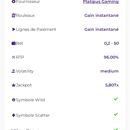
Fournisseur
Platipus Gaming
Rouleaux
Gain instantané
Lignes de Paiement
Gain instantané
Bet
0,2 - 50
RTP
96.00%
Volatility
medium
Jackpot
5,807x
Symbole Wild
Symbole Scatter