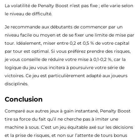
La volatilité de Penalty Boost n’est pas fixe ; elle varie selon
le niveau de difficulté.
Je recommande aux débutants de commencer par un
niveau facile ou moyen et de se fixer une limite de mise par
tour. Idéalement, miser entre 0,2 et 0,5 % de votre capital
par tour est optimal. Si vous préférez prendre des risques,
je vous conseille de réduire votre mise à 0,1-0,2 %, car la
logique du jeu vous incitera à poursuivre votre série de
victoires. Ce jeu est particulièrement adapté aux joueurs
disciplinés.
Conclusion
Comparé aux autres jeux à gain instantané, Penalty Boost
tire sa force du fait qu’il ne cherche pas à imiter une
machine à sous. C’est un jeu équitable axé sur les décisions
et la prise de risques, et non sur l’attente de tours bonus