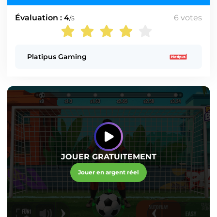
Évaluation : 4
6
votes
/5
Platipus Gaming
JOUER GRATUITEMENT
Jouer en argent réel