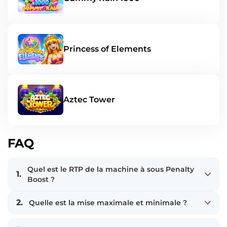
Princess of Elements
Aztec Tower
FAQ
Quel est le RTP de la machine à sous Penalty
1.
Boost ?
2.
Quelle est la mise maximale et minimale ?