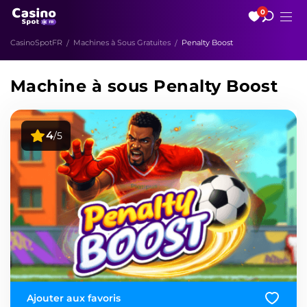
0
CasinoSpotFR
Machines à Sous Gratuites
Penalty Boost
Machine à sous Penalty Boost
4
/5
Ajouter aux favoris