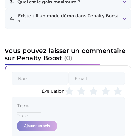
3.
Quel est le gain maximum ?
Existe-t-il un mode démo dans Penalty Boost
4.
?
Vous pouvez laisser un commentaire
sur Penalty Boost
(0)
Évaluation
Ajouter un avis