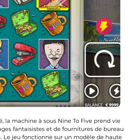
, la machine à sous Nine To Five prend vie
ges fantaisistes et de fournitures de bureau
in. Le jeu fonctionne sur un modèle de haute