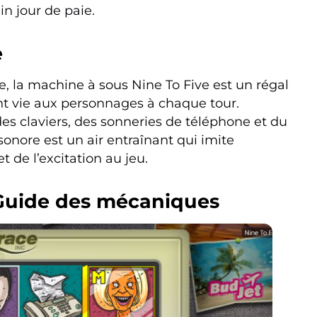
in jour de paie.
e
ue, la machine à sous Nine To Five est un régal
t vie aux personnages à chaque tour.
es claviers, des sonneries de téléphone et du
sonore est un air entraînant qui imite
t de l’excitation au jeu.
 Guide des mécaniques