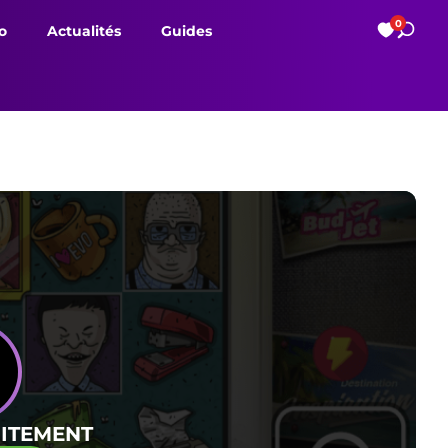
0
o
Actualités
Guides
ITEMENT