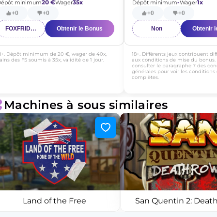
20 €
35x
-
1x
Dépôt minimum
Wager
Dépôt minimum
Wager
+0
+0
+0
+0
FOXFRIDAY
Obtenir le Bonus
Non
Obtenir 
8+. Dépôt minimum de 20 €, wager de 40x,
18+. Différents jeux contribuent d
ains des FS soumis à 35x, validité de 1 jour.
aux conditions de mise du bonus. 
consulter le paragraphe 7 des con
générales pour voir les condition
complètes.
Machines à sous similaires
Land of the Free
San Quentin 2: Deat