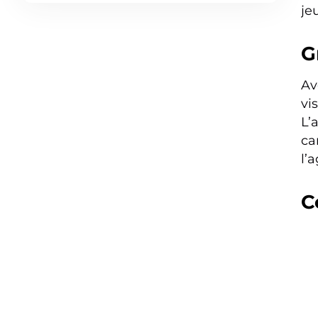
je
G
Av
vi
L’
ca
l’
C