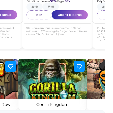
$20
35x
Dépôt minimum
Wager
Dépôt mi
+0
+0
+1
le Bonus
Non
Obtenir le Bonus
Non
ifféremment
18+. Nouveaux joueurs uniquement. Dépôt
18+. Nouvea
Veuillez
minimum: $20 en crypto, Exigence de mise au
20 €. Le pac
ditions
casino: 35x, Expiration: 7 jours
les 3 premie
s de bonus
40x (tours gr
max. 5 €.
h Row
Gorilla Kingdom
Sk