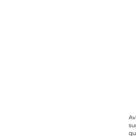
Av
su
qu