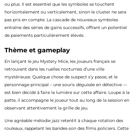
ou plus. Il est essentiel que les symboles se touchent
horizontalement ou verticalement, sinon le cluster ne sera
pas pris en compte. La cascade de nouveaux symboles
entraîne des séries de gains successifs, offrant un potentiel
de paiements particulièrement élevés.
Thème et gameplay
En lançant le jeu Mystery Mice, les joueurs français se
retrouvent dans les ruelles nocturnes d’une ville
mystérieuse. Quelque chose de suspect s’y passe, et le
personnage principal – une souris déguisée en détective —
est bien décidé à faire la lumière sur cette affaire. Loupe à la
patte, il accompagne le joueur tout au long de la session en
observant attentivement la grille de jeu.
Une agréable mélodie jazz retentit à chaque rotation des
rouleaux, rappelant les bandes-son des films policiers. Cette