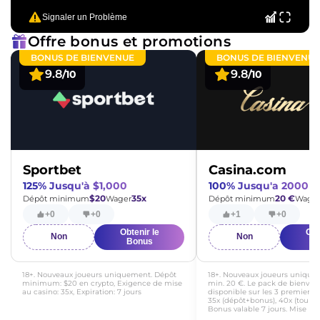
Signaler un Problème
Offre bonus et promotions
BONUS DE BIENVENUE
BONUS DE BIENVENUE
9.8
9.8
/10
/10
Sportbet
Casina.com
125% Jusqu'à $1,000
100% Jusqu'a 2000 €
$20
35x
20 €
Dépôt minimum
Wager
Dépôt minimum
Wage
+0
+0
+1
+0
Obtenir le
Obt
Non
Non
Bonus
B
18+. Nouveaux joueurs uniquement. Dépôt
18+. Nouveaux joueurs unique
minimum: $20 en crypto, Exigence de mise
min. 20 €. Le pack de bienven
au casino: 35x, Expiration: 7 jours
disponible sur les 3 premiers 
35x (dépôt+bonus), 40x (tours g
Bonus valable 7 jours. Mise max