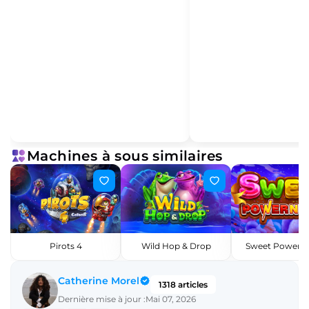
Machines à sous similaires
Pirots 4
Wild Hop & Drop
Sweet Powern
Catherine Morel
1318 articles
Dernière mise à jour :
Mai 07, 2026