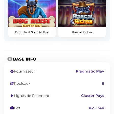
Dog Heist Shift 'N' Win
Rascal Riches
BASE INFO
Fournisseur
Pragmatic Play
Rouleaux
6
Lignes de Paiement
Cluster Pays
Bet
0.2 - 240