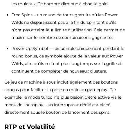
les rouleaux. Ce nombre diminue à chaque gain.
Free Spins – un round de tours gratuits où les Power
Wilds ne disparaissent pas à la fin du spin tant qu’ils
n’ont pas atteint leur limite d’utilisation. Cela permet de
maximiser le nombre de combinaisons gagnantes.
Power Up Symbol — disponible uniquement pendant le
round bonus, ce symbole ajoute de la valeur aux Power
Wilds, afin qu’ils restent plus longtemps sur la grille et
continuent de compléter de nouveaux clusters.
Ce jeu de machine à sous inclut également des boutons
conçus pour faciliter la prise en main du gameplay. Par
exemple, le mode turbo n’a plus besoin d’être activé via le
menu de l’autoplay – un interrupteur dédié est placé
directement sous le bouton de lancement des spins.
RTP et Volatilité