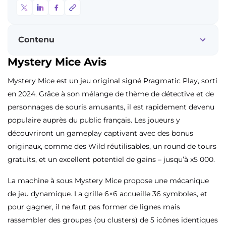
Contenu
Mystery Mice Avis
Mystery Mice est un jeu original signé Pragmatic Play, sorti
en 2024. Grâce à son mélange de thème de détective et de
personnages de souris amusants, il est rapidement devenu
populaire auprès du public français. Les joueurs y
découvriront un gameplay captivant avec des bonus
originaux, comme des Wild réutilisables, un round de tours
gratuits, et un excellent potentiel de gains – jusqu’à x5 000.
La machine à sous Mystery Mice propose une mécanique
de jeu dynamique. La grille 6×6 accueille 36 symboles, et
pour gagner, il ne faut pas former de lignes mais
rassembler des groupes (ou clusters) de 5 icônes identiques