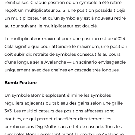
réinitialisés. Chaque position où un symbole a été retiré
reçoit un multiplicateur x2. Si une position possédait déjà
un multiplicateur et qu’un symbole y est à nouveau retiré
au tour suivant, le multiplicateur est doublé.
Le multiplicateur maximal pour une position est de x1024.
Cela signifie que pour atteindre le maximum, une position
doit subir dix retraits de symboles consécutifs au cours
d’une longue série Avalanche — un scénario envisageable
uniquement avec des chaînes en cascade très longues.
Bomb Feature
Un symbole Bomb explosant élimine les symboles
réguliers adjacents du tableau des gains selon une grille
3×3. Les multiplicateurs des positions affectées sont
doublés, ce qui permet d’accélérer directement les
combinaisons Dig Multis sans effet de cascade. Tous les
symboles Bomb explosent avant la prochaine Avalanche