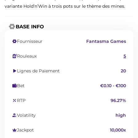
variante Hold’n’Win à trois pots sur le thème des mines.
BASE INFO
Fournisseur
Fantasma Games
Rouleaux
5
Lignes de Paiement
20
Bet
€0.10 - €100
RTP
96.27%
Volatility
high
Jackpot
10,000x