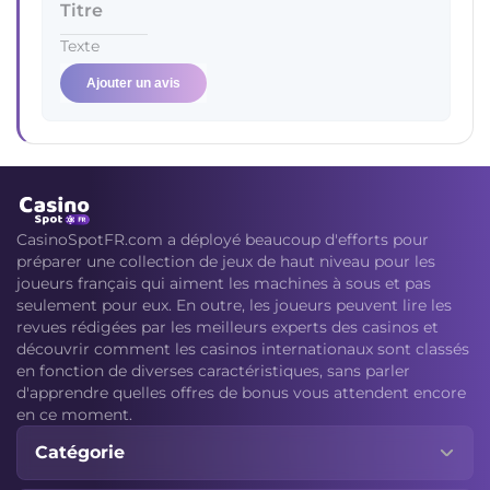
Ajouter un avis
CasinoSpotFR.com a déployé beaucoup d'efforts pour
préparer une collection de jeux de haut niveau pour les
joueurs français qui aiment les machines à sous et pas
seulement pour eux. En outre, les joueurs peuvent lire les
revues rédigées par les meilleurs experts des casinos et
découvrir comment les casinos internationaux sont classés
en fonction de diverses caractéristiques, sans parler
d'apprendre quelles offres de bonus vous attendent encore
en ce moment.
Catégorie