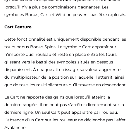
lorsqu’il n’y a plus de combinaisons gagnantes. Les
symboles Bonus, Cart et Wild ne peuvent pas être explosés.
Cart Feature
Cette fonctionnalité est uniquement disponible pendant les
tours bonus Bonus Spins. Le symbole Cart apparaît sur
n’importe quel rouleau et reste en place entre les tours,
glissant vers le bas si des symboles situés en dessous
disparaissent. À chaque atterrissage, sa valeur augmente
du multiplicateur de la position sur laquelle il atterrit, ainsi
que de tous les multiplicateurs qu’il traverse en descendant.
Le Cart ne rapporte des gains que lorsqu’il atteint la
dernière rangée ; il ne peut pas s’arrêter directement sur la
dernière ligne. Un seul Cart peut apparaître par rouleau.
L’absence d’un Cart sur les rouleaux ne déclenche pas l’effet
Avalanche.