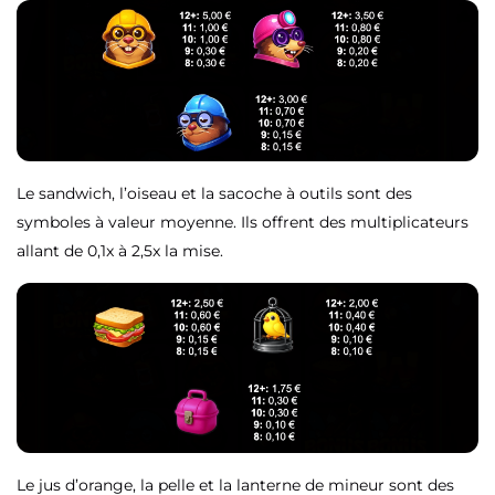
Le sandwich, l’oiseau et la sacoche à outils sont des
symboles à valeur moyenne. Ils offrent des multiplicateurs
allant de 0,1x à 2,5x la mise.
Le jus d’orange, la pelle et la lanterne de mineur sont des