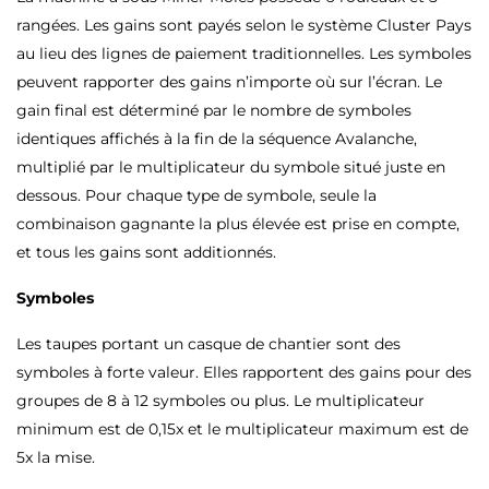
rangées. Les gains sont payés selon le système Cluster Pays
au lieu des lignes de paiement traditionnelles. Les symboles
peuvent rapporter des gains n’importe où sur l’écran. Le
gain final est déterminé par le nombre de symboles
identiques affichés à la fin de la séquence Avalanche,
multiplié par le multiplicateur du symbole situé juste en
dessous. Pour chaque type de symbole, seule la
combinaison gagnante la plus élevée est prise en compte,
et tous les gains sont additionnés.
Symboles
Les taupes portant un casque de chantier sont des
symboles à forte valeur. Elles rapportent des gains pour des
groupes de 8 à 12 symboles ou plus. Le multiplicateur
minimum est de 0,15x et le multiplicateur maximum est de
5x la mise.