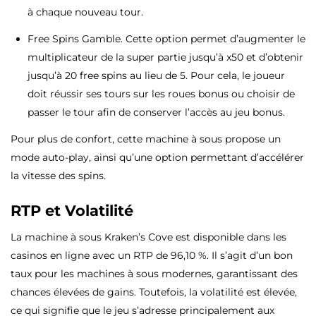
à chaque nouveau tour.
Free Spins Gamble. Cette option permet d’augmenter le
multiplicateur de la super partie jusqu’à x50 et d’obtenir
jusqu’à 20 free spins au lieu de 5. Pour cela, le joueur
doit réussir ses tours sur les roues bonus ou choisir de
passer le tour afin de conserver l’accès au jeu bonus.
Pour plus de confort, cette machine à sous propose un
mode auto-play, ainsi qu’une option permettant d’accélérer
la vitesse des spins.
RTP et Volatilité
La machine à sous Kraken’s Cove est disponible dans les
casinos en ligne avec un RTP de 96,10 %. Il s’agit d’un bon
taux pour les machines à sous modernes, garantissant des
chances élevées de gains. Toutefois, la volatilité est élevée,
ce qui signifie que le jeu s’adresse principalement aux