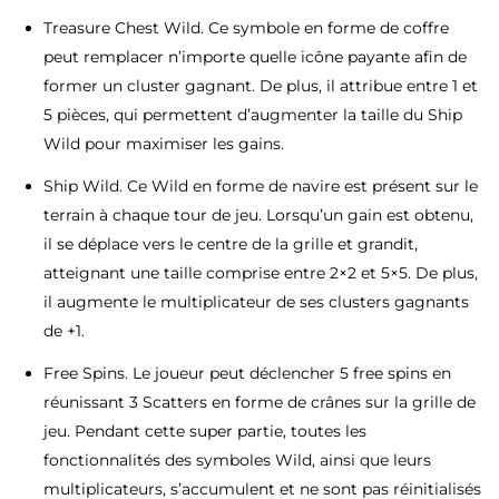
Treasure Chest Wild. Ce symbole en forme de coffre
peut remplacer n’importe quelle icône payante afin de
former un cluster gagnant. De plus, il attribue entre 1 et
5 pièces, qui permettent d’augmenter la taille du Ship
Wild pour maximiser les gains.
Ship Wild. Ce Wild en forme de navire est présent sur le
terrain à chaque tour de jeu. Lorsqu’un gain est obtenu,
il se déplace vers le centre de la grille et grandit,
atteignant une taille comprise entre 2×2 et 5×5. De plus,
il augmente le multiplicateur de ses clusters gagnants
de +1.
Free Spins. Le joueur peut déclencher 5 free spins en
réunissant 3 Scatters en forme de crânes sur la grille de
jeu. Pendant cette super partie, toutes les
fonctionnalités des symboles Wild, ainsi que leurs
multiplicateurs, s’accumulent et ne sont pas réinitialisés