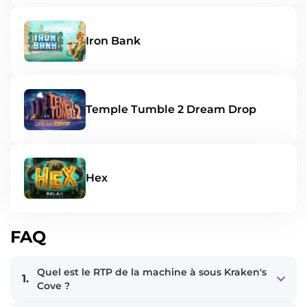
Iron Bank
Temple Tumble 2 Dream Drop
Hex
FAQ
Quel est le RTP de la machine à sous Kraken's
1.
Cove ?