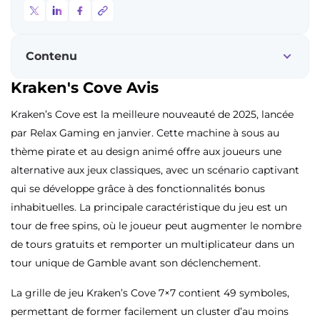
Contenu
Kraken's Cove Avis
Kraken’s Cove est la meilleure nouveauté de 2025, lancée
par Relax Gaming en janvier. Cette machine à sous au
thème pirate et au design animé offre aux joueurs une
alternative aux jeux classiques, avec un scénario captivant
qui se développe grâce à des fonctionnalités bonus
inhabituelles. La principale caractéristique du jeu est un
tour de free spins, où le joueur peut augmenter le nombre
de tours gratuits et remporter un multiplicateur dans un
tour unique de Gamble avant son déclenchement.
La grille de jeu Kraken’s Cove 7×7 contient 49 symboles,
permettant de former facilement un cluster d’au moins