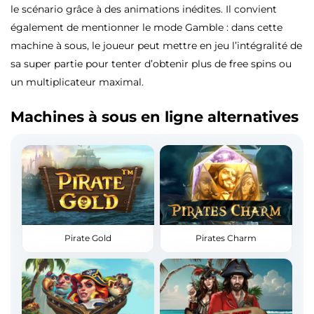
le scénario grâce à des animations inédites. Il convient
également de mentionner le mode Gamble : dans cette
machine à sous, le joueur peut mettre en jeu l’intégralité de
sa super partie pour tenter d’obtenir plus de free spins ou
un multiplicateur maximal.
Machines à sous en ligne alternatives
Pirate Gold
Pirates Charm