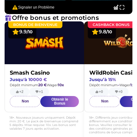
Signaler un Problème
Offre bonus et promotions
BONUS DE BIENVENUE
CASHBACK BONUS
9.9
9.8
/10
/10
Smash Casino
WildRobin Casin
Jusqu'à 10000 €
Jusqu’à 15%
20 €
10х
-
1x
Dépôt minimum
Wager
Dépôt minimum
Wager
+2
+1
+0
+0
Obtenir le
Obt
Non
Non
Bonus
B
18+. Nouveaux joueurs uniquement. Dépôt
18+. Différents jeux contribuen
min: 20 €. Le pack de bienvenue comprend
différemment aux conditions 
5 dépôts. Mise requise: 10x. Les bonus sont
bonus. Veuillez consulter le p
valables 7 jours après activation.
des conditions générales pour 
conditions de bonus complète