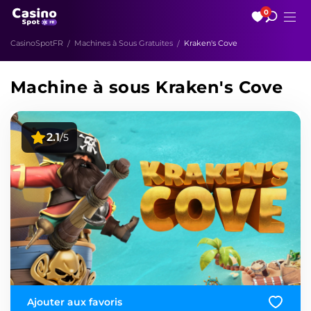
0
CasinoSpotFR
Machines à Sous Gratuites
Kraken's Cove
Machine à sous Kraken's Cove
2.1
/5
Ajouter aux favoris