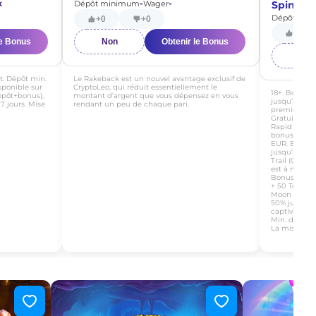
x
-
-
Dépôt minimum
Wager
Spins
Dépôt mi
+0
+0
+1
le Bonus
Non
Obtenir le Bonus
Non
. Dépôt min.
Le Rakeback est un nouvel avantage exclusif de
sponible sur
CryptoLeo, qui réduit essentiellement le
18+. Bonus 
épôt+bonus),
montant d’argent que vous dépensez en vous
jusqu’à 6 50
 7 jours. Mise
rendant un peu de chaque pari.
premier dépô
Gratuits su
Rapid Link d
bonus est à 
EUR. Bonus 
jusqu’à 5 00
Trail (GameB
est à miser 
Bonus de de
+ 50 Tours G
Moon de BGa
50% jusqu’à 
captivant C
Min. dépôt: 
La mise max