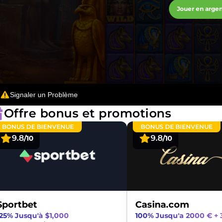
Jouer en argen
Signaler un Problème
Offre bonus et promotions
BONUS DE BIENVENUE
BONUS DE BIENVENUE
9.8
9.8
/10
/10
Sportbet
Casina.com
125% Jusqu'à $1,000
100% Jusqu'a 2000 € + 