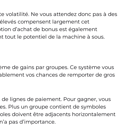
rte volatilité. Ne vous attendez donc pas à des
s élevés compensent largement cet
option d’achat de bonus est également
 tout le potentiel de la machine à sous.
stème de gains par groupes. Ce système vous
rablement vos chances de remporter de gros
as de lignes de paiement. Pour gagner, vous
es. Plus un groupe contient de symboles
boles doivent être adjacents horizontalement
 n’a pas d’importance.