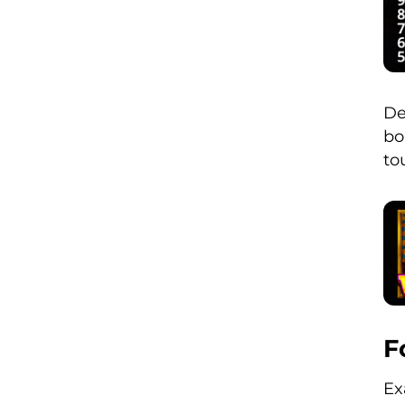
De
bo
to
F
Ex