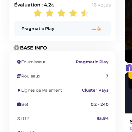
Évaluation : 4.2
16
votes
/5
Pragmatic Play
BASE INFO
Fournisseur
Pragmatic Play
Rouleaux
7
Lignes de Paiement
Cluster Pays
Bet
0.2 - 240
RTP
95.5%