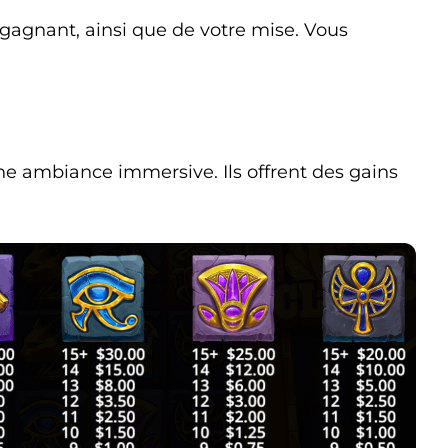
agnant, ainsi que de votre mise. Vous
ne ambiance immersive. Ils offrent des gains