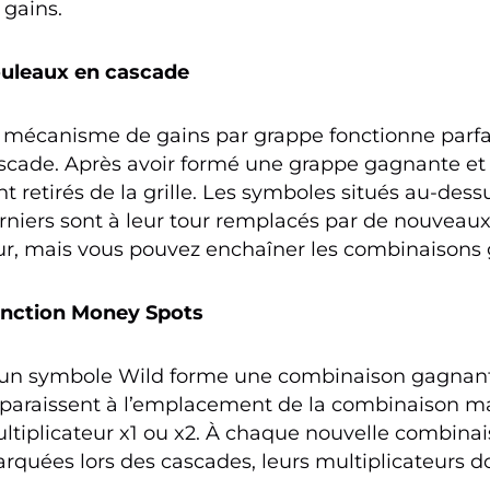
 gains.
uleaux en cascade
 mécanisme de gains par grappe fonctionne parfa
scade. Après avoir formé une grappe gagnante et 
nt retirés de la grille. Les symboles situés au-des
rniers sont à leur tour remplacés par de nouveaux
ur, mais vous pouvez enchaîner les combinaisons
nction Money Spots
 un symbole Wild forme une combinaison gagnante
paraissent à l’emplacement de la combinaison m
ltiplicateur x1 ou x2. À chaque nouvelle combin
rquées lors des cascades, leurs multiplicateurs