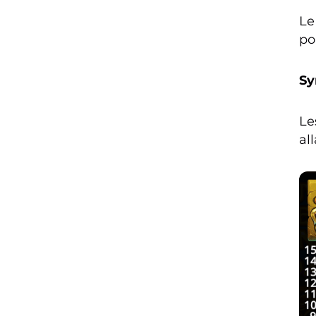
Le
po
Sy
Le
al