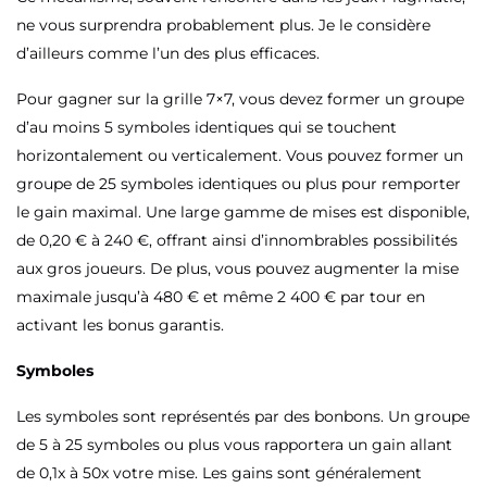
ne vous surprendra probablement plus. Je le considère
d’ailleurs comme l’un des plus efficaces.
Pour gagner sur la grille 7×7, vous devez former un groupe
d’au moins 5 symboles identiques qui se touchent
horizontalement ou verticalement. Vous pouvez former un
groupe de 25 symboles identiques ou plus pour remporter
le gain maximal. Une large gamme de mises est disponible,
de 0,20 € à 240 €, offrant ainsi d’innombrables possibilités
aux gros joueurs. De plus, vous pouvez augmenter la mise
maximale jusqu’à 480 € et même 2 400 € par tour en
activant les bonus garantis.
Symboles
Les symboles sont représentés par des bonbons. Un groupe
de 5 à 25 symboles ou plus vous rapportera un gain allant
de 0,1x à 50x votre mise. Les gains sont généralement