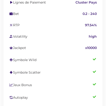
Lignes de Paiement
Cluster Pays
Bet
0.2 - 240
RTP
97.54%
Volatility
high
Jackpot
x10000
Symbole Wild
Symbole Scatter
Jeux Bonus
Autoplay