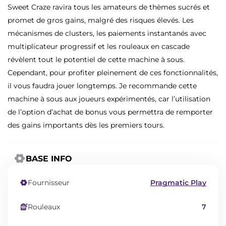
Sweet Craze ravira tous les amateurs de thèmes sucrés et
promet de gros gains, malgré des risques élevés. Les
mécanismes de clusters, les paiements instantanés avec
multiplicateur progressif et les rouleaux en cascade
révèlent tout le potentiel de cette machine à sous.
Cependant, pour profiter pleinement de ces fonctionnalités,
il vous faudra jouer longtemps. Je recommande cette
machine à sous aux joueurs expérimentés, car l’utilisation
de l’option d’achat de bonus vous permettra de remporter
des gains importants dès les premiers tours.
BASE INFO
Fournisseur
Pragmatic Play
Rouleaux
7