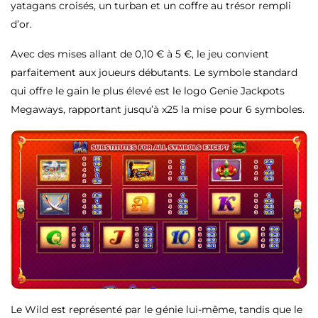
yatagans croisés, un turban et un coffre au trésor rempli
d’or.
Avec des mises allant de 0,10 € à 5 €, le jeu convient
parfaitement aux joueurs débutants. Le symbole standard
qui offre le gain le plus élevé est le logo Genie Jackpots
Megaways, rapportant jusqu’à x25 la mise pour 6 symboles.
Le Wild est représenté par le génie lui-même, tandis que le