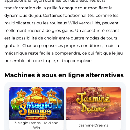
apprécions la façon dont les bonus aléatoires et la
transformation de la grille à chaque tour modifient la
dynamique du jeu. Certaines fonctionnalités, comme les
multiplicateurs ou les rouleaux Wild verrouillés, peuvent
réellement mener à de gros gains. Un aspect intéressant
est la possibilité de choisir entre quatre modes de tours
gratuits. Chacun propose ses propres conditions, mais la
mécanique reste facile à comprendre, ce qui fait que le jeu
ne semble ni trop simple, ni trop complexe.
Machines à sous en ligne alternatives
3 Magic Lamps: Hold and
Jasmine Dreams
Win