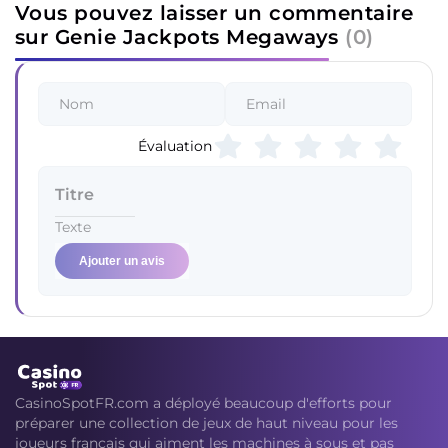
Vous pouvez laisser un commentaire
sur Genie Jackpots Megaways
(0)
Évaluation
Ajouter un avis
CasinoSpotFR.com a déployé beaucoup d'efforts pour
préparer une collection de jeux de haut niveau pour les
joueurs français qui aiment les machines à sous et pas