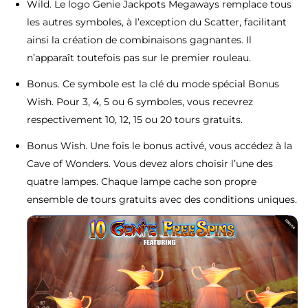
Wild. Le logo Genie Jackpots Megaways remplace tous
les autres symboles, à l’exception du Scatter, facilitant
ainsi la création de combinaisons gagnantes. Il
n’apparaît toutefois pas sur le premier rouleau.
Bonus. Ce symbole est la clé du mode spécial Bonus
Wish. Pour 3, 4, 5 ou 6 symboles, vous recevrez
respectivement 10, 12, 15 ou 20 tours gratuits.
Bonus Wish. Une fois le bonus activé, vous accédez à la
Cave of Wonders. Vous devez alors choisir l’une des
quatre lampes. Chaque lampe cache son propre
ensemble de tours gratuits avec des conditions uniques.