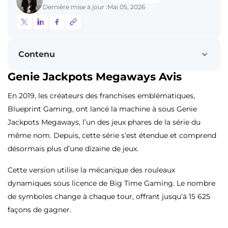
Dernière mise à jour :
Mai 05, 2026
Contenu
Genie Jackpots Megaways Avis
En 2019, les créateurs des franchises emblématiques,
Blueprint Gaming, ont lancé la machine à sous Genie
Jackpots Megaways, l’un des jeux phares de la série du
même nom. Depuis, cette série s’est étendue et comprend
désormais plus d’une dizaine de jeux.
Cette version utilise la mécanique des rouleaux
dynamiques sous licence de Big Time Gaming. Le nombre
de symboles change à chaque tour, offrant jusqu’à 15 625
façons de gagner.