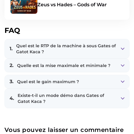
Zeus vs Hades – Gods of War
FAQ
Quel est le RTP de la machine à sous Gates of
1.
Gatot Kaca ?
2.
Quelle est la mise maximale et minimale ?
3.
Quel est le gain maximum ?
Existe-t-il un mode démo dans Gates of
4.
Gatot Kaca ?
Vous pouvez laisser un commentaire