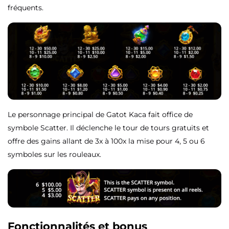
fréquents.
Le personnage principal de Gatot Kaca fait office de
symbole Scatter. Il déclenche le tour de tours gratuits et
offre des gains allant de 3x à 100x la mise pour 4, 5 ou 6
symboles sur les rouleaux.
Fonctionnalités et bonus