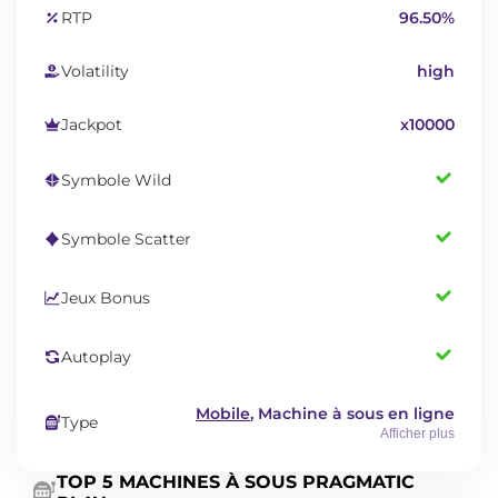
RTP
96.50%
Volatility
high
Jackpot
x10000
Symbole Wild
Symbole Scatter
Jeux Bonus
Autoplay
Mobile
, Machine à sous en ligne
Type
argent réel,
Nouvelles
Afficher plus
TOP 5 MACHINES À SOUS PRAGMATIC