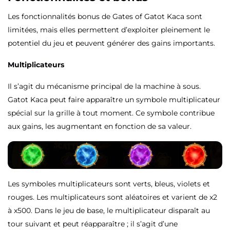
Les fonctionnalités bonus de Gates of Gatot Kaca sont
limitées, mais elles permettent d’exploiter pleinement le
potentiel du jeu et peuvent générer des gains importants.
Multiplicateurs
Il s’agit du mécanisme principal de la machine à sous.
Gatot Kaca peut faire apparaître un symbole multiplicateur
spécial sur la grille à tout moment. Ce symbole contribue
aux gains, les augmentant en fonction de sa valeur.
Les symboles multiplicateurs sont verts, bleus, violets et
rouges. Les multiplicateurs sont aléatoires et varient de x2
à x500. Dans le jeu de base, le multiplicateur disparaît au
tour suivant et peut réapparaître ; il s’agit d’une