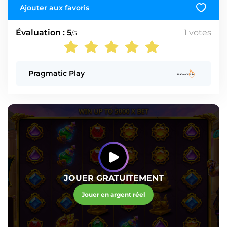
Ajouter aux favoris
Évaluation : 5
1
votes
/5
Pragmatic Play
JOUER GRATUITEMENT
Jouer en argent réel