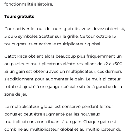
fonctionnalité aléatoire.
Tours gratuits
Pour activer le tour de tours gratuits, vous devez obtenir 4,
5 ou 6 symboles Scatter sur la grille. Ce tour octroie 15
tours gratuits et active le multiplicateur global.
Gatot Kaca obtient alors beaucoup plus fréquemment un
ou plusieurs multiplicateurs aléatoires, allant de x2 à x500.
Si un gain est obtenu avec un multiplicateur, ces derniers
s’additionnent pour augmenter le gain. Le multiplicateur
total est ajouté à une jauge spéciale située à gauche de la
zone de jeu.
Le multiplicateur global est conservé pendant le tour
bonus et peut être augmenté par les nouveaux
multiplicateurs contribuant à un gain. Chaque gain est
combiné au multiplicateur global et au multiplicateur du