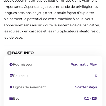
développeur Pragmatic et peut offrir des gains vraiment
importants. Cependant, je recommande de privilégier les
longues sessions de jeu ; c’est la seule façon d’exploiter
pleinement le potentiel de cette machine à sous. Vous
apprécierez sans aucun doute le système de gains Scatter,
les rouleaux en cascade et les multiplicateurs aléatoires du
jeu de base.
BASE INFO
Fournisseur
Pragmatic Play
Rouleaux
6
Lignes de Paiement
Scatter Pays
Bet
0.2 - 125