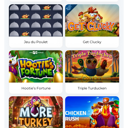
Jeu du Poulet
Get Clucky
Hootie’s Fortune
Triple Turducken