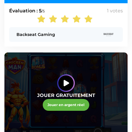
Évaluation : 5
1
votes
/5
Backseat Gaming
JOUER GRATUITEMENT
Jouer en argent réel