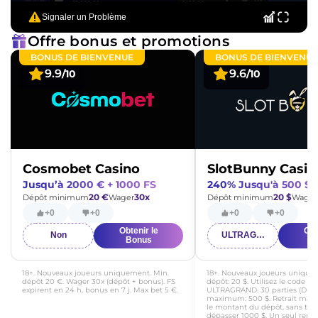
Signaler un Problème
Offre bonus et promotions
BONUS DE BIENVENUE
BONUS DE BIENVENUE
9.9
9.6
/10
/10
Cosmobet Casino
SlotBunny Casin
Jusqu’à 2000 € + 1000 FS
240% Jusqu'à 500 $
20 €
30x
20 $
Dépôt minimum
Wager
Dépôt minimum
Wager
+0
+0
+0
+0
Obtenir le
Obt
Non
ULTRAGRAND
Bonus
B
18+. Nouveaux joueurs uniquement. Min.
18+. Nouveaux joueurs unique
dépôt 20 €. Wager 30x (dépôt + bonus). FS
dépôt: 20 $. Utilisez le code p
expirent en 24 h, bonus en 7 j. Max bet 5 €.
ULTRAGRAND. 30 parties (D+B)
maximum: 500 $. Retrait maxi
le montant du dépôt, sans tout
dépasser 1000 $. Un seul re