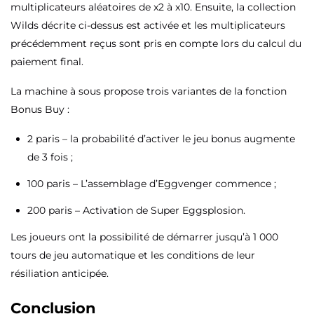
multiplicateurs aléatoires de x2 à x10. Ensuite, la collection
Wilds décrite ci-dessus est activée et les multiplicateurs
précédemment reçus sont pris en compte lors du calcul du
paiement final.
La machine à sous propose trois variantes de la fonction
Bonus Buy :
2 paris – la probabilité d’activer le jeu bonus augmente
de 3 fois ;
100 paris – L’assemblage d’Eggvenger commence ;
200 paris – Activation de Super Eggsplosion.
Les joueurs ont la possibilité de démarrer jusqu’à 1 000
tours de jeu automatique et les conditions de leur
résiliation anticipée.
Conclusion