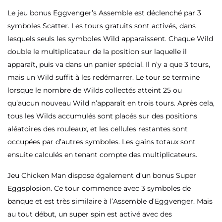
Le jeu bonus Eggvenger’s Assemble est déclenché par 3
symboles Scatter. Les tours gratuits sont activés, dans
lesquels seuls les symboles Wild apparaissent. Chaque Wild
double le multiplicateur de la position sur laquelle il
apparaît, puis va dans un panier spécial. Il n’y a que 3 tours,
mais un Wild suffit à les redémarrer. Le tour se termine
lorsque le nombre de Wilds collectés atteint 25 ou
qu’aucun nouveau Wild n’apparaît en trois tours. Après cela,
tous les Wilds accumulés sont placés sur des positions
aléatoires des rouleaux, et les cellules restantes sont
occupées par d’autres symboles. Les gains totaux sont
ensuite calculés en tenant compte des multiplicateurs.
Jeu Chicken Man dispose également d’un bonus Super
Eggsplosion. Ce tour commence avec 3 symboles de
banque et est très similaire à l’Assemble d’Eggvenger. Mais
au tout début, un super spin est activé avec des