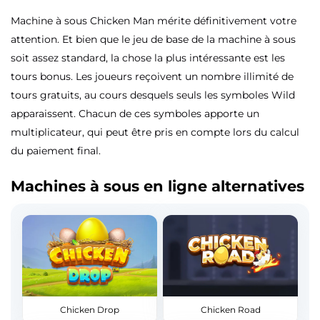
Machine à sous Chicken Man mérite définitivement votre
attention. Et bien que le jeu de base de la machine à sous
soit assez standard, la chose la plus intéressante est les
tours bonus. Les joueurs reçoivent un nombre illimité de
tours gratuits, au cours desquels seuls les symboles Wild
apparaissent. Chacun de ces symboles apporte un
multiplicateur, qui peut être pris en compte lors du calcul
du paiement final.
Machines à sous en ligne alternatives
Chicken Drop
Chicken Road