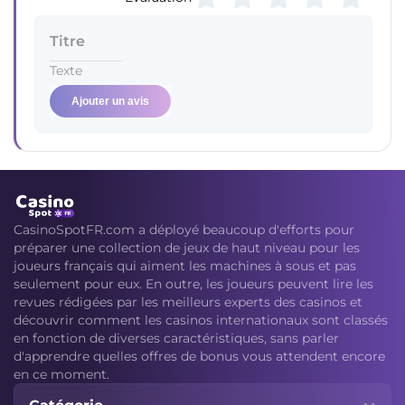
Ajouter un avis
CasinoSpotFR.com a déployé beaucoup d'efforts pour
préparer une collection de jeux de haut niveau pour les
joueurs français qui aiment les machines à sous et pas
seulement pour eux. En outre, les joueurs peuvent lire les
revues rédigées par les meilleurs experts des casinos et
découvrir comment les casinos internationaux sont classés
en fonction de diverses caractéristiques, sans parler
d'apprendre quelles offres de bonus vous attendent encore
en ce moment.