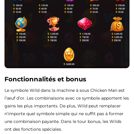
Fonctionnalités et bonus
Le symbole Wild dans la machine à sous Chicken Man est
l’œuf d’or. Les combinaisons avec ce symbole apportent les
gains les plus importants. De plus, Wild peut remplacer
n’importe quel symbole simple qui ne suffit pas à former
une combinaison payante. Dans le tour bonus, les Wilds
ont des fonctions spéciales.