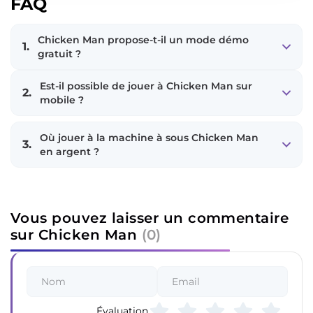
FAQ
Chicken Man propose-t-il un mode démo
1.
gratuit ?
Est-il possible de jouer à Chicken Man sur
2.
mobile ?
Où jouer à la machine à sous Chicken Man
3.
en argent ?
Vous pouvez laisser un commentaire
sur Chicken Man
(0)
Évaluation