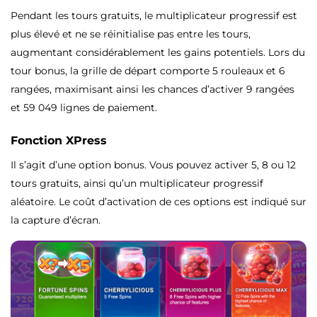
Pendant les tours gratuits, le multiplicateur progressif est
plus élevé et ne se réinitialise pas entre les tours,
augmentant considérablement les gains potentiels. Lors du
tour bonus, la grille de départ comporte 5 rouleaux et 6
rangées, maximisant ainsi les chances d’activer 9 rangées
et 59 049 lignes de paiement.
Fonction XPress
Il s’agit d’une option bonus. Vous pouvez activer 5, 8 ou 12
tours gratuits, ainsi qu’un multiplicateur progressif
aléatoire. Le coût d’activation de ces options est indiqué sur
la capture d’écran.