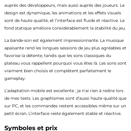
auprès des développeurs, mais aussi auprès des joueurs. Le
design est dynamique, les animations et les effets visuels
sont de haute qualité, et l’interface est fluide et réactive. Le
fond statique améliore considérablement la stabilité du jeu.
La bande-son est également impressionnante. La musique
apaisante rend les longues sessions de jeu plus agréables et
favorise la détente, tandis que les sons classiques du
plateau vous rappellent pourquoi vous êtes là. Les sons sont
vraiment bien choisis et complètent parfaitement le
gameplay.
L’adaptation mobile est excellente ; je n’ai rien à redire lors
de mes tests. Les graphismes sont d’aussi haute qualité que
sur PC, et les commandes restent accessibles même sur un
petit écran. L’interface reste également stable et réactive.
Symboles et prix