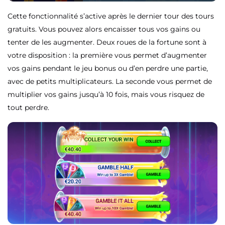
Cette fonctionnalité s’active après le dernier tour des tours
gratuits. Vous pouvez alors encaisser tous vos gains ou
tenter de les augmenter. Deux roues de la fortune sont à
votre disposition : la première vous permet d’augmenter
vos gains pendant le jeu bonus ou d’en perdre une partie,
avec de petits multiplicateurs. La seconde vous permet de
multiplier vos gains jusqu’à 10 fois, mais vous risquez de
tout perdre.