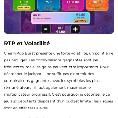
RTP et Volatilité
CherryPop Burst présente une forte volatilité, un point à ne
pas négliger. Les combinaisons gagnantes sont peu
fréquentes, mais les gains peuvent être importants. Pour
décrocher le jackpot, il ne suffit pas d’obtenir des
combinaisons gagnantes avec les symboles les plus
rémunérateurs ; il faut également maximiser le
multiplicateur progressif. C’est pourquoi je déconseille ce
jeu aux débutants disposant d’un budget limité : les risques
sont en effet très élevés.