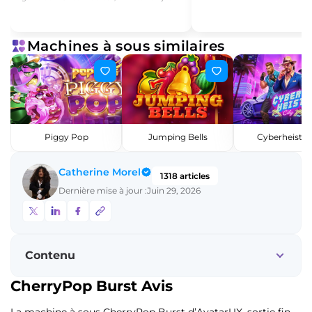
Machines à sous similaires
Piggy Pop
Jumping Bells
Cyberheist C
Catherine Morel
1318 articles
Dernière mise à jour :
Juin 29, 2026
Contenu
CherryPop Burst Avis
La machine à sous CherryPop Burst d’AvatarUX, sortie fin