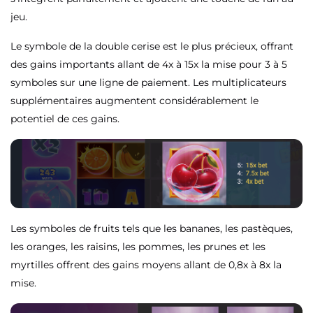
jeu.
Le symbole de la double cerise est le plus précieux, offrant
des gains importants allant de 4x à 15x la mise pour 3 à 5
symboles sur une ligne de paiement. Les multiplicateurs
supplémentaires augmentent considérablement le
potentiel de ces gains.
Les symboles de fruits tels que les bananes, les pastèques,
les oranges, les raisins, les pommes, les prunes et les
myrtilles offrent des gains moyens allant de 0,8x à 8x la
mise.