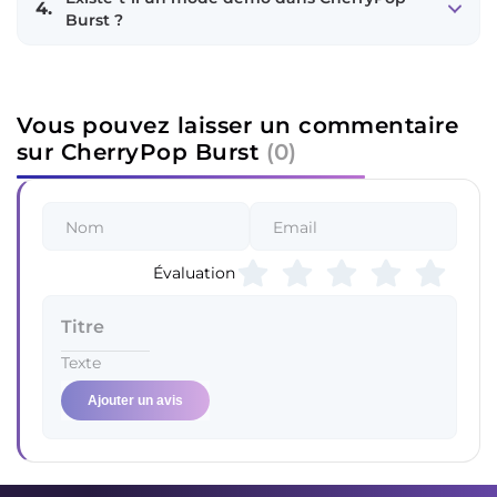
4.
Burst ?
Vous pouvez laisser un commentaire
sur CherryPop Burst
(0)
Évaluation
Ajouter un avis