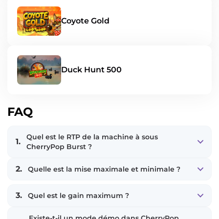
Coyote Gold
Duck Hunt 500
FAQ
Quel est le RTP de la machine à sous
1.
CherryPop Burst ?
2.
Quelle est la mise maximale et minimale ?
3.
Quel est le gain maximum ?
Existe-t-il un mode démo dans CherryPop