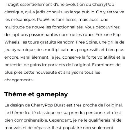
Il s’agit essentiellement d’une évolution du CherryPop
classique, qui a jadis conquis un large public. On y retrouve
les mécaniques PopWins familières, mais aussi une
multitude de nouvelles fonctionnalités. Vous découvrirez
des options passionnantes comme les roues Fortune Flip
Wheels, les tours gratuits Random Free Spins, une grille de
jeu dynamique, des multiplicateurs progressifs et bien plus
encore. Parallèlement, le jeu conserve la forte volatilité et le
potentiel de gains importants de l’original. Examinons de
plus près cette nouveauté et analysons tous les
changements.
Thème et gameplay
Le design de CherryPop Burst est très proche de l’original.
Le thème fruité classique ne surprendra personne, et c’est
bien compréhensible. Cependant, je ne le qualifierais ni de
mauvais ni de dépassé. Il est populaire non seulement