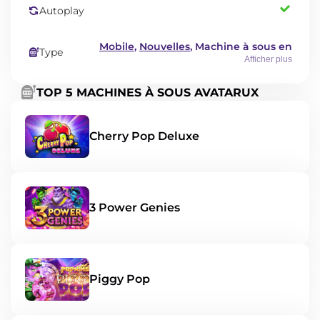
Autoplay
Mobile
,
Nouvelles
, Machine à sous en
Type
ligne argent réel
Afficher plus
TOP 5 MACHINES À SOUS AVATARUX
Cherry Pop Deluxe
3 Power Genies
Piggy Pop