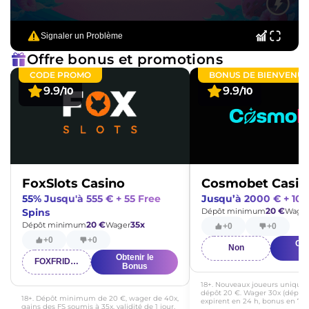
Signaler un Problème
Offre bonus et promotions
CODE PROMO
BONUS DE BIENVENUE
9.9
9.9
/10
/10
FoxSlots Casino
Cosmobet Casin
55% Jusqu'à 555 € + 55 Free
Jusqu’à 2000 € + 10
20 €
Spins
Dépôt minimum
Wage
20 €
35x
Dépôt minimum
Wager
+0
+0
+0
+0
Obt
Non
B
Obtenir le
FOXFRIDAY
Bonus
18+. Nouveaux joueurs unique
dépôt 20 €. Wager 30x (dépôt 
18+. Dépôt minimum de 20 €, wager de 40x,
expirent en 24 h, bonus en 7 j.
gains des FS soumis à 35x, validité de 1 jour.