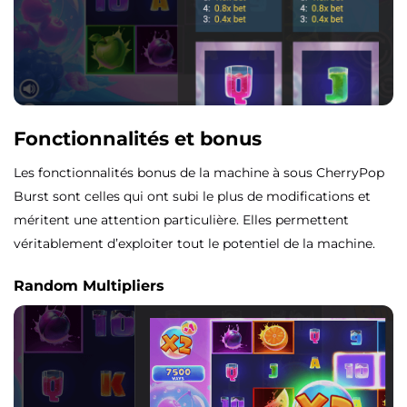
Fonctionnalités et bonus
Les fonctionnalités bonus de la machine à sous CherryPop
Burst sont celles qui ont subi le plus de modifications et
méritent une attention particulière. Elles permettent
véritablement d’exploiter tout le potentiel de la machine.
Random Multipliers