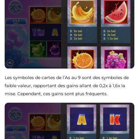
Les symboles de cartes de l’As au 9 sont des symboles de
faible valeur, rapportant des gains allant de 0,2x à 1,6x la
mise. Cependant, ces gains sont plus fréquents.