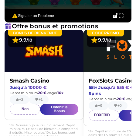
Signaler un Problème
Offre bonus et promotions
BONUS DE BIENVENUE
CODE PROMO
9.9
9.9
/10
/10
Smash Casino
FoxSlots Casino
Jusqu'à 10000 €
55% Jusqu'à 555 € + 
20 €
10х
Dépôt minimum
Wager
Spins
20 €
Dépôt minimum
Wage
+2
+1
+0
+0
Obtenir le
Non
Bonus
Obt
FOXFRIDAY
B
18+. Nouveaux joueurs uniquement. Dépôt
min: 20 €. Le pack de bienvenue comprend
18+. Dépôt minimum de 20 €, 
5 dépôts. Mise requise: 10x. Les bonus sont
gains des FS soumis à 35x, valid