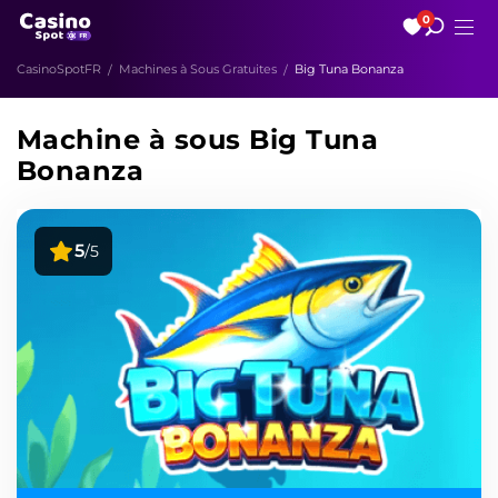
0
CasinoSpotFR
Machines à Sous Gratuites
Big Tuna Bonanza
Machine à sous Big Tuna
Bonanza
5
/5