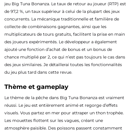
jeu Big Tuna Bonanza. Le taux de retour au joueur (RTP) est
de 97,2 %, un taux supérieur à celui de la plupart des jeux
concurrents. La mécanique traditionnelle et familière de
collecte de combinaisons gagnantes, ainsi que les
multiplicateurs de tours gratuits, facilitent la prise en main
des joueurs expérimentés. Le développeur a également
ajouté une fonction d’achat de bonus et un bonus de
chance multiplié par 2, ce qui n’est pas toujours le cas dans
des jeux similaires. Je détaillerai toutes les fonctionnalités
du jeu plus tard dans cette revue.
Thème et gameplay
Le thème de la pêche dans Big Tuna Bonanza est vraiment
réussi. Le jeu est entièrement animé et regorge d’effets
visuels. Vous partez en mer pour attraper un thon trophée.
Les mouettes flottent sur les vagues, créant une
atmosphère paisible. Des poissons passent constamment