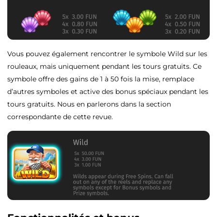
Vous pouvez également rencontrer le symbole Wild sur les
rouleaux, mais uniquement pendant les tours gratuits. Ce
symbole offre des gains de 1 à 50 fois la mise, remplace
d’autres symboles et active des bonus spéciaux pendant les
tours gratuits. Nous en parlerons dans la section
correspondante de cette revue.