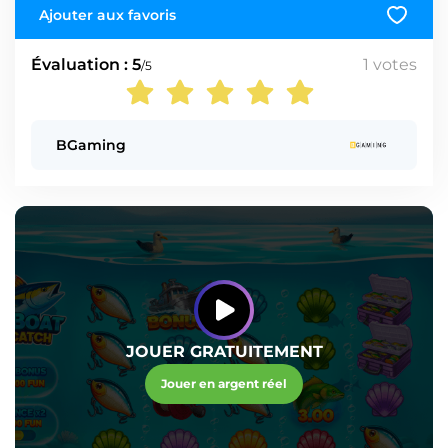
Ajouter aux favoris
Évaluation : 5
1
votes
/5
BGaming
JOUER GRATUITEMENT
Jouer en argent réel