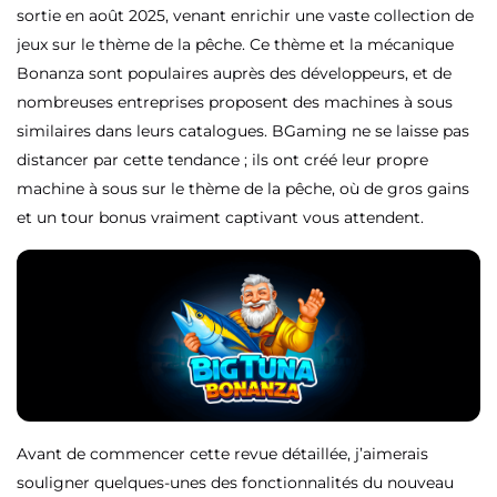
sortie en août 2025, venant enrichir une vaste collection de
jeux sur le thème de la pêche. Ce thème et la mécanique
Bonanza sont populaires auprès des développeurs, et de
nombreuses entreprises proposent des machines à sous
similaires dans leurs catalogues. BGaming ne se laisse pas
distancer par cette tendance ; ils ont créé leur propre
machine à sous sur le thème de la pêche, où de gros gains
et un tour bonus vraiment captivant vous attendent.
Avant de commencer cette revue détaillée, j’aimerais
souligner quelques-unes des fonctionnalités du nouveau