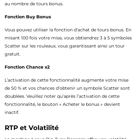
au nombre de tours bonus.
Fonction Buy Bonus
Vous pouvez utiliser la fonction d’achat de tours bonus. En
misant 100 fois votre mise, vous obtiendrez 3 à 5 symboles
Scatter sur les rouleaux, vous garantissant ainsi un tour
gratuit.
Fonction Chance х2
L’activation de cette fonctionnalité augmente votre mise
de 50 % et vos chances d’obtenir un symbole Scatter sont
doublées. Veuillez noter qu’après l’activation de cette
fonctionnalité, le bouton « Acheter le bonus » devient
inactif.
RTP et Volatilité