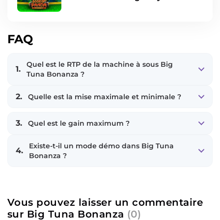
FAQ
Quel est le RTP de la machine à sous Big
1.
Tuna Bonanza ?
2.
Quelle est la mise maximale et minimale ?
3.
Quel est le gain maximum ?
Existe-t-il un mode démo dans Big Tuna
4.
Bonanza ?
Vous pouvez laisser un commentaire
sur Big Tuna Bonanza
(0)