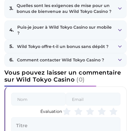
Quelles sont les exigences de mise pour un
3.
bonus de bienvenue au Wild Tokyo Casino ?
Puis-je jouer à Wild Tokyo Casino sur mobile
4.
?
5.
Wild Tokyo offre-t-il un bonus sans dépôt ?
6.
Comment contacter Wild Tokyo Casino ?
Vous pouvez laisser un commentaire
sur Wild Tokyo Casino
(0)
Évaluation