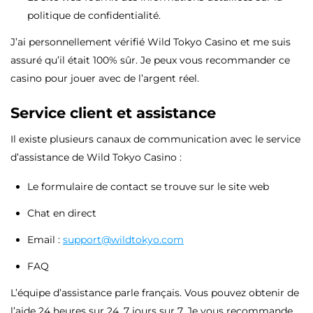
politique de confidentialité.
J’ai personnellement vérifié Wild Tokyo Casino et me suis
assuré qu’il était 100% sûr. Je peux vous recommander ce
casino pour jouer avec de l’argent réel.
Service client et assistance
Il existe plusieurs canaux de communication avec le service
d’assistance de Wild Tokyo Casino :
Le formulaire de contact se trouve sur le site web
Chat en direct
Email :
support@wildtokyo.com
FAQ
L’équipe d’assistance parle français. Vous pouvez obtenir de
l’aide 24 heures sur 24, 7 jours sur 7. Je vous recommande