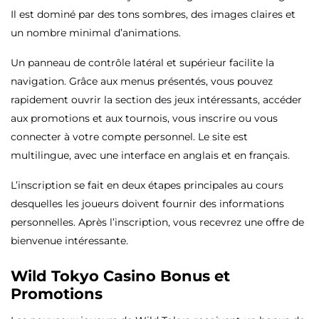
Il est dominé par des tons sombres, des images claires et
un nombre minimal d’animations.
Un panneau de contrôle latéral et supérieur facilite la
navigation. Grâce aux menus présentés, vous pouvez
rapidement ouvrir la section des jeux intéressants, accéder
aux promotions et aux tournois, vous inscrire ou vous
connecter à votre compte personnel. Le site est
multilingue, avec une interface en anglais et en français.
L’inscription se fait en deux étapes principales au cours
desquelles les joueurs doivent fournir des informations
personnelles. Après l’inscription, vous recevrez une offre de
bienvenue intéressante.
Wild Tokyo Casino Bonus et
Promotions