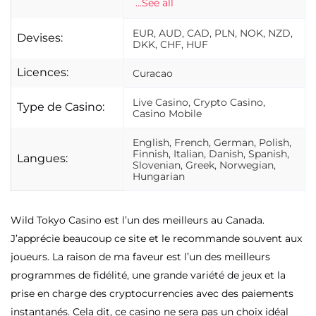
...See all
EUR, AUD, CAD, PLN, NOK, NZD,
Devises:
DKK, CHF, HUF
Licences:
Curacao
Live Casino, Crypto Casino,
Type de Casino:
Casino Mobile
English, French, German, Polish,
Finnish, Italian, Danish, Spanish,
Langues:
Slovenian, Greek, Norwegian,
Hungarian
Wild Tokyo Casino est l’un des meilleurs au Canada.
J’apprécie beaucoup ce site et le recommande souvent aux
joueurs. La raison de ma faveur est l’un des meilleurs
programmes de fidélité, une grande variété de jeux et la
prise en charge des cryptocurrencies avec des paiements
instantanés. Cela dit, ce casino ne sera pas un choix idéal