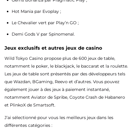
Gems Bonanza par Pragmatic Play ;
Hot Mania par Evoplay ;
Le Chevalier vert par Play’n GO ;
Demi Gods V par Spinomenal.
Jeux exclusifs et autres jeux de casino
Wild Tokyo Casino propose plus de 600 jeux de table,
notamment le poker, le blackjack, le baccarat et la roulette.
Les jeux de table sont présentés par des développeurs tels
que Wazdan, BGaming, Reevo et d’autres. Vous pouvez
également jouer à des jeux à paiement instantané,
notamment Aviator de Spribe, Coyote Crash de Habanero
et PlinkoX de Smartsoft.
J’ai sélectionné pour vous les meilleurs jeux dans les
différentes catégories :