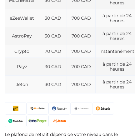
MuchBetter
30 CAD
700 CAD
heures
à partir de 24
eZeeWallet
30 CAD
700 CAD
heures
à partir de 24
AstroPay
30 CAD
700 CAD
heures
Crypto
70 CAD
700 CAD
Instantanément
à partir de 24
Payz
30 CAD
700 CAD
heures
à partir de 24
Jeton
30 CAD
700 CAD
heures
Le plafond de retrait dépend de votre niveau dans le