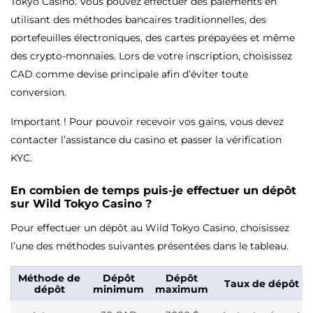
Tokyo Casino. Vous pouvez effectuer des paiements en
utilisant des méthodes bancaires traditionnelles, des
portefeuilles électroniques, des cartes prépayées et même
des crypto-monnaies. Lors de votre inscription, choisissez
CAD comme devise principale afin d’éviter toute
conversion.
Important ! Pour pouvoir recevoir vos gains, vous devez
contacter l’assistance du casino et passer la vérification
KYC.
En combien de temps puis-je effectuer un dépôt
sur Wild Tokyo Casino ?
Pour effectuer un dépôt au Wild Tokyo Casino, choisissez
l’une des méthodes suivantes présentées dans le tableau.
Méthode de
Dépôt
Dépôt
Taux de dépôt
dépôt
minimum
maximum