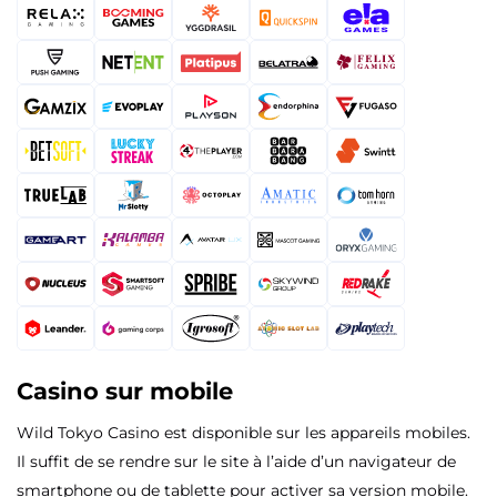
Casino sur mobile
Wild Tokyo Casino est disponible sur les appareils mobiles.
Il suffit de se rendre sur le site à l’aide d’un navigateur de
smartphone ou de tablette pour activer sa version mobile.