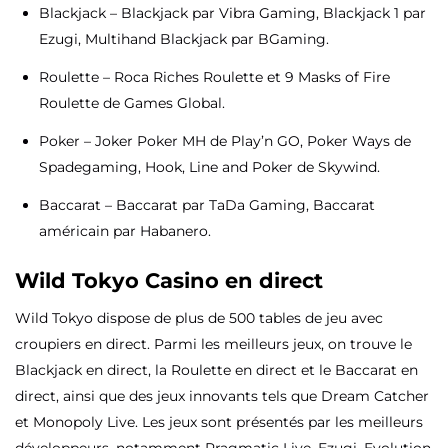
Blackjack – Blackjack par Vibra Gaming, Blackjack 1 par
Ezugi, Multihand Blackjack par BGaming.
Roulette – Roca Riches Roulette et 9 Masks of Fire
Roulette de Games Global.
Poker – Joker Poker MH de Play’n GO, Poker Ways de
Spadegaming, Hook, Line and Poker de Skywind.
Baccarat – Baccarat par TaDa Gaming, Baccarat
américain par Habanero.
Wild Tokyo Casino en direct
Wild Tokyo dispose de plus de 500 tables de jeu avec
croupiers en direct. Parmi les meilleurs jeux, on trouve le
Blackjack en direct, la Roulette en direct et le Baccarat en
direct, ainsi que des jeux innovants tels que Dream Catcher
et Monopoly Live. Les jeux sont présentés par les meilleurs