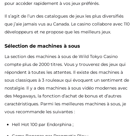
pour accéder rapidement à vos jeux préférés.
Il s’agit de l’un des catalogues de jeux les plus diversifiés
que j’aie jamais vus au Canada. Le casino collabore avec 110
développeurs et ne propose que les meilleurs jeux.
Sélection de machines à sous
La section des machines à sous de Wild Tokyo Casino
compte plus de 2000 titres. Vous y trouverez des jeux qui
répondent à toutes les attentes. Il existe des machines à
sous classiques à 3 rouleaux qui évoquent un sentiment de
nostalgie. Il y a des machines à sous vidéo modernes avec
des Megaways, la fonction d’achat de bonus et d’autres
caractéristiques. Parmi les meilleures machines à sous, je
vous recommande les suivantes :
Hell Hot 100 par Endorphina ;