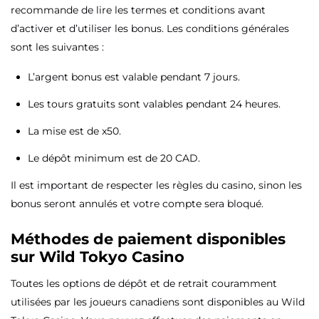
recommande de lire les termes et conditions avant
d’activer et d’utiliser les bonus. Les conditions générales
sont les suivantes :
L’argent bonus est valable pendant 7 jours.
Les tours gratuits sont valables pendant 24 heures.
La mise est de x50.
Le dépôt minimum est de 20 CAD.
Il est important de respecter les règles du casino, sinon les
bonus seront annulés et votre compte sera bloqué.
Méthodes de paiement disponibles
sur Wild Tokyo Casino
Toutes les options de dépôt et de retrait couramment
utilisées par les joueurs canadiens sont disponibles au Wild