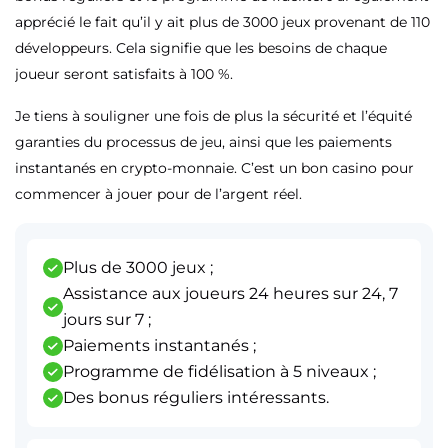
apprécié le fait qu’il y ait plus de 3000 jeux provenant de 110
développeurs. Cela signifie que les besoins de chaque
joueur seront satisfaits à 100 %.
Je tiens à souligner une fois de plus la sécurité et l’équité
garanties du processus de jeu, ainsi que les paiements
instantanés en crypto-monnaie. C’est un bon casino pour
commencer à jouer pour de l’argent réel.
Plus de 3000 jeux ;
Assistance aux joueurs 24 heures sur 24, 7
jours sur 7 ;
Paiements instantanés ;
Programme de fidélisation à 5 niveaux ;
Des bonus réguliers intéressants.