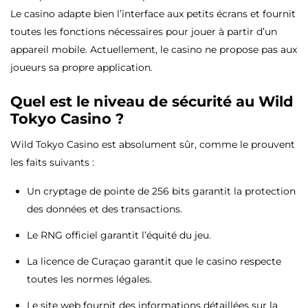
Le casino adapte bien l’interface aux petits écrans et fournit
toutes les fonctions nécessaires pour jouer à partir d’un
appareil mobile. Actuellement, le casino ne propose pas aux
joueurs sa propre application.
Quel est le niveau de sécurité au Wild
Tokyo Casino ?
Wild Tokyo Casino est absolument sûr, comme le prouvent
les faits suivants :
Un cryptage de pointe de 256 bits garantit la protection
des données et des transactions.
Le RNG officiel garantit l’équité du jeu.
La licence de Curaçao garantit que le casino respecte
toutes les normes légales.
Le site web fournit des informations détaillées sur la