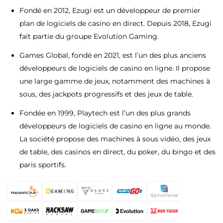
Fondé en 2012, Ezugi est un développeur de premier
plan de logiciels de casino en direct. Depuis 2018, Ezugi
fait partie du groupe Evolution Gaming.
Games Global, fondé en 2021, est l’un des plus anciens
développeurs de logiciels de casino en ligne. Il propose
une large gamme de jeux, notamment des machines à
sous, des jackpots progressifs et des jeux de table.
Fondée en 1999, Playtech est l’un des plus grands
développeurs de logiciels de casino en ligne au monde.
La société propose des machines à sous vidéo, des jeux
de table, des casinos en direct, du poker, du bingo et des
paris sportifs.