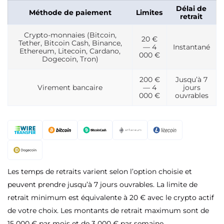
Délai de
Méthode de paiement
Limites
retrait
Crypto-monnaies (Bitcoin,
20 €
Tether, Bitcoin Cash, Binance,
— 4
Instantané
Ethereum, Litecoin, Cardano,
000 €
Dogecoin, Tron)
200 €
Jusqu’à 7
Virement bancaire
— 4
jours
000 €
ouvrables
Les temps de retraits varient selon l’option choisie et
peuvent prendre jusqu’à 7 jours ouvrables. La limite de
retrait minimum est équivalente à 20 € avec le crypto actif
de votre choix. Les montants de retrait maximum sont de
15 000 € par mois et de 3 000 € par semaine.