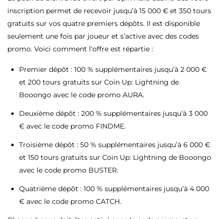
inscription permet de recevoir jusqu’à 15 000 € et 350 tours
gratuits sur vos quatre premiers dépôts. Il est disponible
seulement une fois par joueur et s’active avec des codes
promo. Voici comment l’offre est répartie :
Premier dépôt : 100 % supplémentaires jusqu’à 2 000 €
et 200 tours gratuits sur Coin Up: Lightning de
Booongo avec le code promo AURA.
Deuxième dépôt : 200 % supplémentaires jusqu’à 3 000
€ avec le code promo FINDME.
Troisième dépôt : 50 % supplémentaires jusqu’à 6 000 €
et 150 tours gratuits sur Coin Up: Lightning de Booongo
avec le code promo BUSTER.
Quatrième dépôt : 100 % supplémentaires jusqu’à 4 000
€ avec le code promo CATCH.