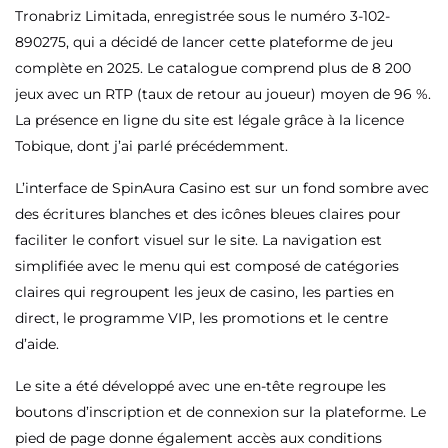
Tronabriz Limitada, enregistrée sous le numéro 3-102-
890275, qui a décidé de lancer cette plateforme de jeu
complète en 2025. Le catalogue comprend plus de 8 200
jeux avec un RTP (taux de retour au joueur) moyen de 96 %.
La présence en ligne du site est légale grâce à la licence
Tobique, dont j’ai parlé précédemment.
L’interface de SpinAura Casino est sur un fond sombre avec
des écritures blanches et des icônes bleues claires pour
faciliter le confort visuel sur le site. La navigation est
simplifiée avec le menu qui est composé de catégories
claires qui regroupent les jeux de casino, les parties en
direct, le programme VIP, les promotions et le centre
d’aide.
Le site a été développé avec une en-tête regroupe les
boutons d’inscription et de connexion sur la plateforme. Le
pied de page donne également accès aux conditions