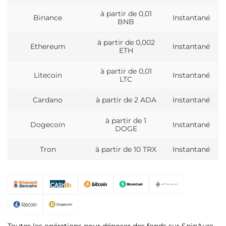
à partir de 0,01
Binance
Instantané
BNB
à partir de 0,002
Ethereum
Instantané
ETH
à partir de 0,01
Litecoin
Instantané
LTC
Cardano
à partir de 2 ADA
Instantané
à partir de 1
Dogecoin
Instantané
DOGE
Tron
à partir de 10 TRX
Instantané