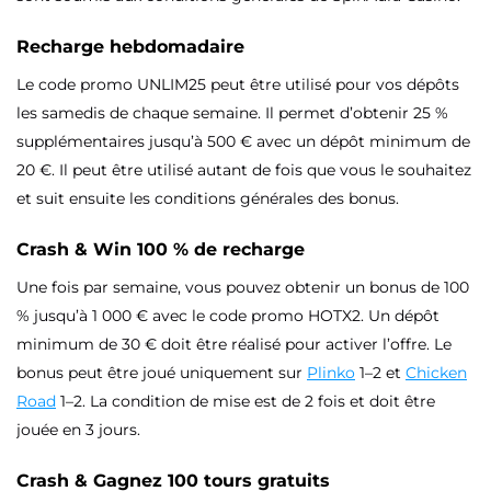
Recharge hebdomadaire
Le code promo UNLIM25 peut être utilisé pour vos dépôts
les samedis de chaque semaine. Il permet d’obtenir 25 %
supplémentaires jusqu’à 500 € avec un dépôt minimum de
20 €. Il peut être utilisé autant de fois que vous le souhaitez
et suit ensuite les conditions générales des bonus.
Crash & Win 100 % de recharge
Une fois par semaine, vous pouvez obtenir un bonus de 100
% jusqu’à 1 000 € avec le code promo HOTX2. Un dépôt
minimum de 30 € doit être réalisé pour activer l’offre. Le
bonus peut être joué uniquement sur
Plinko
1–2 et
Chicken
Road
1–2. La condition de mise est de 2 fois et doit être
jouée en 3 jours.
Crash & Gagnez 100 tours gratuits