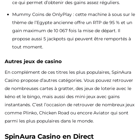
ce qui permet d’obtenir des gains assez réguliers.
Mummy Coins de OnlyPlay : cette machine à sous sur le
thème de l’Egypte ancienne offre un RTP de 95 % et un
gain maximum de 10 067 fois la mise de départ. Il
propose aussi 5 jackpots qui peuvent être remportés à
tout moment.
Autres jeux de casino
En complément de ces titres les plus populaires, SpinAura
Casino propose d’autres catégories. Vous pouvez retrouver
de nombreuses cartes à gratter, des jeux de loterie avec le
kéno et le bingo, mais aussi des mini-jeux avec gains
instantanés. C’est l’occasion de retrouver de nombreux jeux
comme Plinko, Chicken Road ou encore Aviator qui sont
parmi les plus populaires dans le monde.
SpinAura Casino en Direct