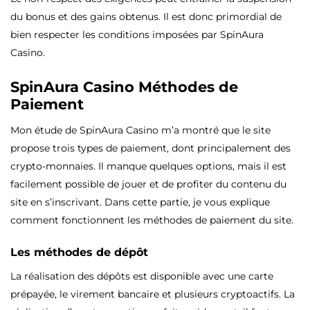
du bonus et des gains obtenus. Il est donc primordial de
bien respecter les conditions imposées par SpinAura
Casino.
SpinAura Casino Méthodes de
Paiement
Mon étude de SpinAura Casino m’a montré que le site
propose trois types de paiement, dont principalement des
crypto-monnaies. Il manque quelques options, mais il est
facilement possible de jouer et de profiter du contenu du
site en s’inscrivant. Dans cette partie, je vous explique
comment fonctionnent les méthodes de paiement du site.
Les méthodes de dépôt
La réalisation des dépôts est disponible avec une carte
prépayée, le virement bancaire et plusieurs cryptoactifs. La