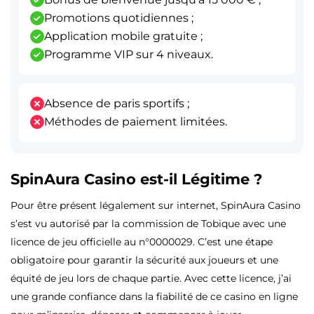
Promotions quotidiennes ;
Application mobile gratuite ;
Programme VIP sur 4 niveaux.
Absence de paris sportifs ;
Méthodes de paiement limitées.
SpinAura Casino est-il Légitime ?
Pour être présent légalement sur internet, SpinAura Casino
s’est vu autorisé par la commission de Tobique avec une
licence de jeu officielle au n°0000029. C’est une étape
obligatoire pour garantir la sécurité aux joueurs et une
équité de jeu lors de chaque partie. Avec cette licence, j’ai
une grande confiance dans la fiabilité de ce casino en ligne