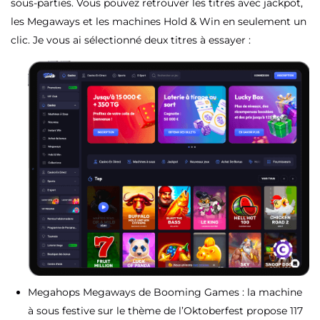
sous-parties. Vous pouvez retrouver les titres avec jackpot,
les Megaways et les machines Hold & Win en seulement un
clic. Je vous ai sélectionné deux titres à essayer :
Megahops Megaways de Booming Games : la machine
à sous festive sur le thème de l’Oktoberfest propose 117