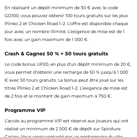
En réalisant un dépôt minimum de 30 € avec le code
GO100, vous pouvez obtenir 100 tours gratuits sur les jeux
Plinko 2 et Chicken Road 1–2. L’offre est disponible chaque
jour avec un nombre illimité. L’exigence de mise est de 1
fois avec un gain maximum de 1 000 €.
Crash & Gagnez 50 % + 50 tours gratuits
Le code bonus UP20, en plus d’un dépôt minimum de 20 €,
vous permet d’obtenir une recharge de 50 % jusqu’à 1 000
€ avec 50 tours gratuits. Le bonus peut être joué sur les
titres Plinko 2 et Chicken Road 1–2. L’exigence de mise est
de 2 fois et le montant de gain maximum à 750 €.
Programme VIP
L’accès au programme VIP est réservé aux joueurs qui ont
réalisé un minimum de 2 500 € de dépôt sur SpinAura
Casino. Vous serez contacté par un gestionnaire du site