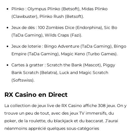
Plinko : Olympus Plinko (Betsoft), Midas Plinko
(Clawbuster), Plinko Rush (Betsoft).
Jeux de dés : 100 Zombies Dice (Endorphina), Sic Bo
(TaDa Gaming), Wilds Craps (Fazi).
Jeux de loterie : Bingo Adventure (TaDa Gaming), Bingo
Empire (TaDa Gaming), Magic Keno (Turbo Games).
Cartes à gratter : Scratch the Bank (Mascot), Piggy
Bank Scratch (Belatra), Luck and Magic Scratch
(Softswiss).
RX Casino en Direct
La collection de jeux live de RX Casino affiche 308 jeux. On y
trouve un peu de tout, avec des jeux TV immersifs, du
poker, de la roulette, du blackjack et du baccarat. J’aurai
néanmoins apprécié quelques sous-catégories