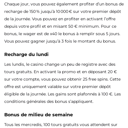
Chaque jour, vous pouvez également profiter d’un bonus de
recharge de 150 % jusqu’à 10 000 € sur votre premier dépôt
de la journée. Vous pouvez en profiter en activant l’offre
depuis votre profil et en misant 50 € minimum. Pour ce
bonus, le wager est de x40 le bonus à remplir sous 5 jours.
Vous pouvez gagner jusqu’à 3 fois le montant du bonus.
Recharge du lundi
Les lundis, le casino change un peu de registre avec des
tours gratuits. En activant la promo et en déposant 20 €
sur votre compte, vous pouvez obtenir 25 free spins. Cette
offre est uniquement valable sur votre premier dépôt
éligible de la journée. Les gains sont plafonnés à 100 €. Les
conditions générales des bonus s’appliquent.
Bonus de milieu de semaine
Tous les mercredis, 100 tours gratuits vous attendent sur