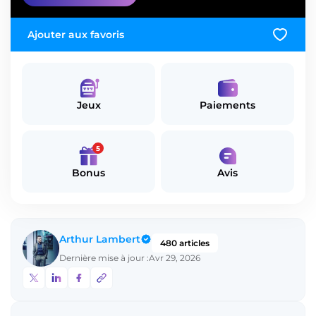
Ajouter aux favoris
Jeux
Paiements
5
Bonus
Avis
Arthur Lambert
480 articles
Dernière mise à jour :
Avr 29, 2026