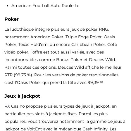
American Football Auto Roulette
Poker
La ludothèque intègre plusieurs jeux de poker RNG,
notamment American Poker, Triple Edge Poker, Oasis
Poker, Texas Hold’em, ou encore Caribbean Poker. Côté
vidéo poker, l’offre est tout aussi variée, avec des
incontournables comme Bonus Poker et Deuces Wild.
Parmi toutes ces options, Deuces Wild affiche le meilleur
RTP (99,73 %). Pour les versions de poker traditionnelles,
c’est l’Oasis Poker qui prend la tête avec 99,39 %.
Jeux à jackpot
RX Casino propose plusieurs types de jeux à jackpot, en
particulier des slots à jackpots fixes. Parmi les plus
populaires, vous trouverez notamment la gamme de jeux à
jackpot de VoltEnt avec la mécanique Cash Infinity. Les